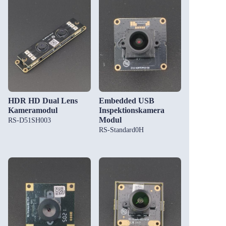
HDR HD Dual Lens
Embedded USB
Kameramodul
Inspektionskamera
Modul
RS-D51SH003
RS-Standard0H