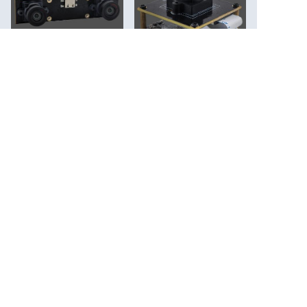
DE
2MP Dual-Lens Stereo-
48MP Ultra HD
Kameramodul für 3D-
Kameramodul –
Tiefenbildgebung
Hochauflösende
Bildgebung für KI-
RS-Daul1080P02
Vision, industrielle
Inspektion und
intelligente Geräte
RS-HG2MCam01