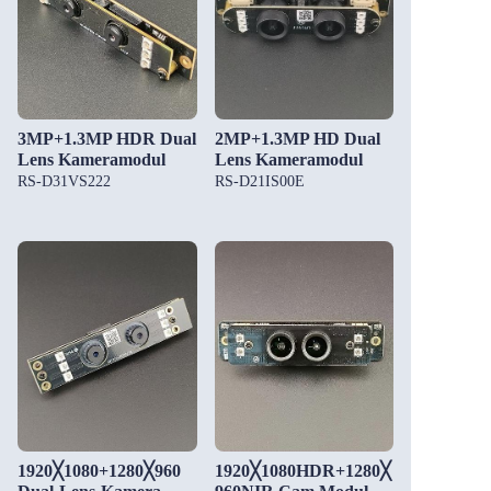
3MP+1.3MP HDR Dual
2MP+1.3MP HD Dual
Lens Kameramodul
Lens Kameramodul
RS-D31VS222
RS-D21IS00E
1920╳1080+1280╳960
1920╳1080HDR+1280╳