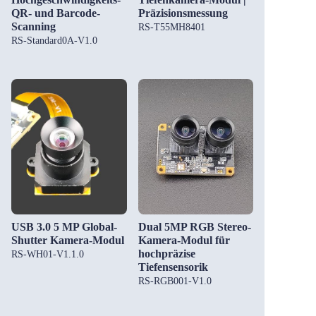
QR- und Barcode-
Präzisionsmessung
Scanning
RS-T55MH8401
RS-Standard0A-V1.0
USB 3.0 5 MP Global-
Dual 5MP RGB Stereo-
Shutter Kamera-Modul
Kamera-Modul für
hochpräzise
RS-WH01-V1.1.0
Tiefensensorik
RS-RGB001-V1.0