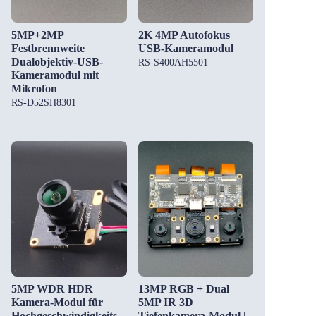
5MP+2MP
2K 4MP Autofokus
Festbrennweite
USB-Kameramodul
Dualobjektiv-USB-
RS-S400AH5501
Kameramodul mit
Mikrofon
RS-D52SH8301
5MP WDR HDR
13MP RGB + Dual
Kamera-Modul für
5MP IR 3D
Hochgeschwindigkeits-
Tiefenkamera-Modul |