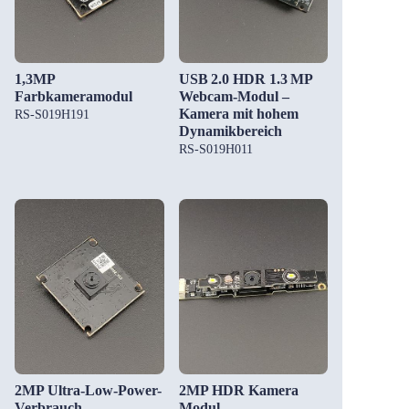
1,3MP
USB 2.0 HDR 1.3 MP
Farbkameramodul
Webcam-Modul –
Kamera mit hohem
RS-S019H191
Dynamikbereich
RS-S019H011
2MP Ultra-Low-Power-
2MP HDR Kamera
Verbrauch
Modul