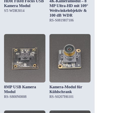
HDR Fixed Focus USB
4K-Kameramodul – 8
Kamera Modul
MP Ultra-HD mit 109°
Weitwinkelobjektiv &
ST-WDR3014
100 dB WDR
RS-S0819H7106
8MP USB Kamera
Kamera-Modul für
Modul
Kühlschrank
RS-S800N0008
RS-S0207H6101