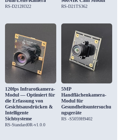
Dual-Lens-Kamera
960NIR Cam Modul
RS-D212H322
RS-D21TS362
120fps Infrarotkamera-
5MP
Modul — Optimiert für
Handflächenkamera-
die Erfassung von
Modul für
Gesichtsausdrücken &
Gesundheitsuntersuchu
Intelligente
ngsgeräte
Sichtsysteme
RS -S5059H9402
RS-Standard0R-v1.0.0