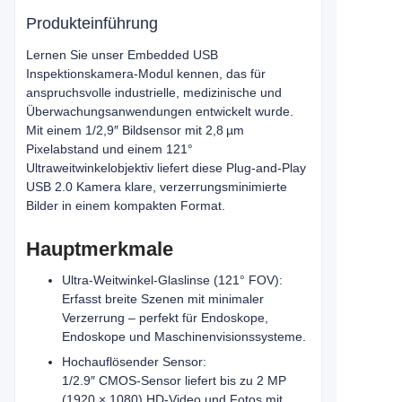
Produkteinführung
Lernen Sie unser Embedded USB
Inspektionskamera-Modul kennen, das für
anspruchsvolle industrielle, medizinische und
Überwachungsanwendungen entwickelt wurde.
Mit einem 1/2,9″ Bildsensor mit 2,8 µm
Pixelabstand und einem 121°
Ultraweitwinkelobjektiv liefert diese Plug-and-Play
USB 2.0 Kamera klare, verzerrungsminimierte
Bilder in einem kompakten Format.
Hauptmerkmale
Ultra-Weitwinkel-Glaslinse (121° FOV):
Erfasst breite Szenen mit minimaler
Verzerrung – perfekt für Endoskope,
Endoskope und Maschinenvisionssysteme.
Hochauflösender Sensor:
1/2.9″ CMOS-Sensor liefert bis zu 2 MP
(1920 × 1080) HD-Video und Fotos mit