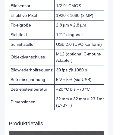
Bildsensor
1/2.9″ CMOS
Effektive Pixel
1920 × 1080 (2 MP)
Pixelgröße
2,8 µm × 2,8 µm
Sichtfeld
121° diagonal
Schnittstelle
USB 2.0 (UVC-konform)
M12 (optional C‑mount-
Objektivanschluss
Adapter)
Bildwiederholfrequenz
30 fps @ 1080 p
Betriebsspannung
5 V ± 5% (via USB)
Betriebstemperatur
−20 °C bis +70 °C
32 mm × 32 mm × 23.1mm
Dimensionen
(L×B×H)
Produktdetails