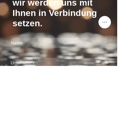
wir werden uns mit
Ihnen in Verbindung
setzen.
Name
DE
Unternehmen
Mail
Jetzt absenden