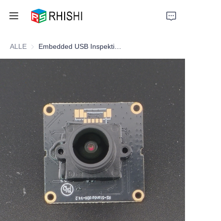
ALLE
Embedded USB Inspektionskamera Modul
Home
Products
About Us
News
Support