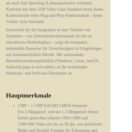
als auch Anti-Spoofing (Lebensnachweis) erfordern.
Konform mit dem USB Video Class Standard bietet dieses
Kameramodul echte Plug-and-Play-Funktionalität – keine
Treiber, kein Aufwand.
Entwickelt für die Integration in eine Vielzahl von
Systemen – von Zutrittskontrollterminals bis hin zu
interaktiven Werbedisplays – sorgt die kompakte,
industrielle Bauweise für Zuverlässigkeit in Umgebungen
mit kontinuierlichem Betrieb. Mit umfassender
Betriebssystemkompatibilität (Windows, Linux, macOS,
Android) passt es sich nahtlos an Ihr bestehendes
Hardware- und Software-Ökosystem an.
Hauptmerkmale
2 MP + 1.3 MP Full‑HD CMOS-Sensoren
Ein 2-Megapixel- und ein 1,3-Megapixel-Sensor
liefern gestochen scharfes 1920×1080 und
1280×960 Video mit bis zu 30 fps, was detaillierte
Bilder und flexible Einsätze für Erkennung und