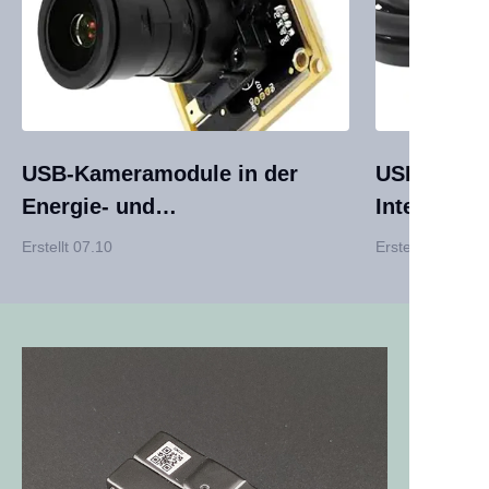
USB-Kameramodule in der
USB-Kame
Energie- und
Integration
Stromversorgungstechnik:
Produktdes
Erstellt 07.10
Erstellt 07.10
Schlüsselanwendungen für
Fallstrick
Effizienz, Sicherheit und
Leistung s
Nachhaltigkeit