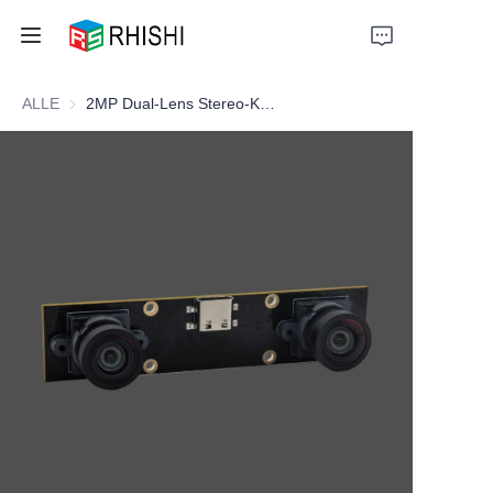
ALLE
2MP Dual-Lens Stereo-Kameramodul für 3D-Tiefenbildgebung
Home
Products
About Us
News
Support