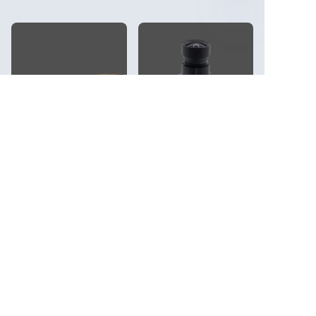
PT
Módulo de Câmera
Módulo de Câmera
Estéreo Dual-Lens de
Ultra HD de 48MP –
2MP para Imagem de
Imagem de Alta
Profundidade 3D
Resolução para Visão
IA, Inspeção Industrial
RS-Daul1080P02
e Dispositivos
Inteligentes
RS-HG2MCam01