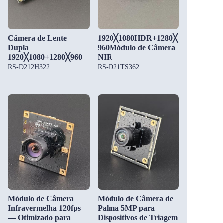
Câmera de Lente
1920╳1080HDR+1280╳
Dupla
960Módulo de Câmera
1920╳1080+1280╳960
NIR
RS-D212H322
RS-D21TS362
Módulo de Câmera
Módulo de Câmera de
Infravermelha 120fps
Palma 5MP para
— Otimizado para
Dispositivos de Triagem