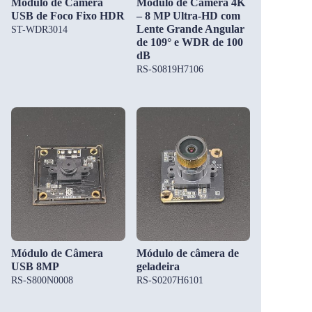
Módulo de Câmera
Módulo de Câmera 4K
USB de Foco Fixo HDR
– 8 MP Ultra-HD com
Lente Grande Angular
ST-WDR3014
de 109° e WDR de 100
dB
RS-S0819H7106
Módulo de Câmera
Módulo de câmera de
USB 8MP
geladeira
RS-S800N0008
RS-S0207H6101