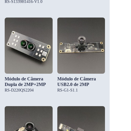
RS-S1339H1416-V1.0
Módulo de Câmera
Módulo de Câmera
Dupla de 2MP+2MP
USB2.0 de 2MP
RS-D220QS2204
RS-G1-S1.1