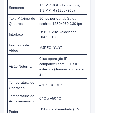
1,3 MP RGB (1288×968),
Sensores
1,3 MP IR (1288×968)
Taxa Máxima de
30 fps por canal; Saída
Quadros
estéreo 1280×960@30 fps
USB2.0 Alta Velocidade,
Interface
UVC, OTG
Formatos de
MJPEG, YUY2
Vídeo
0 lux operação IR;
compatível com LEDs IR
Visão Noturna
externos (iluminação de até
2 m)
Temperatura de
–30 °C a +70 °C
Operação.
Temperatura de
0 °C a +50 °C
Armazenamento.
USB‑bus alimentado (5 V
Poder