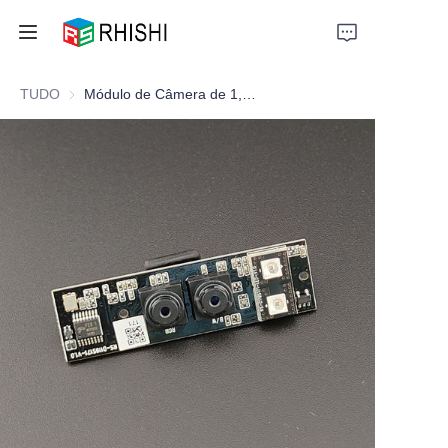
TUDO
Módulo de Câmera de 1,3MP+1,3MP
Home
Products
About Us
News
Support