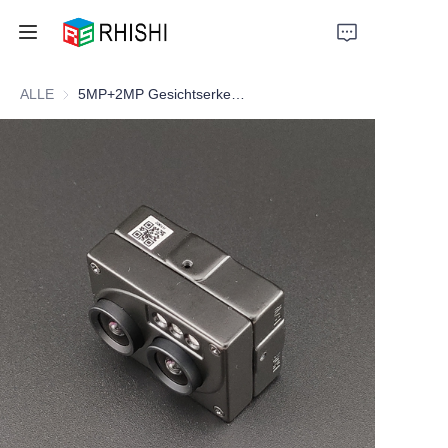
ALLE
5MP+2MP Gesichtserkennungskamera
Home
Products
About Us
News
Support