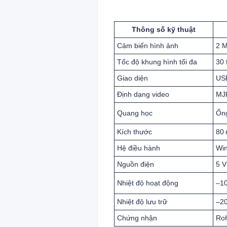
Thông số kỹ thuật
Cảm biến hình ảnh
2 M
Tốc độ khung hình tối đa
30 
Giao diện
USB
Định dạng video
MJ
Quang học
Ống
Kích thước
80
Hệ điều hành
Win
Nguồn điện
5 
Nhiệt độ hoạt động
–10
Nhiệt độ lưu trữ
–20
Chứng nhận
RoH