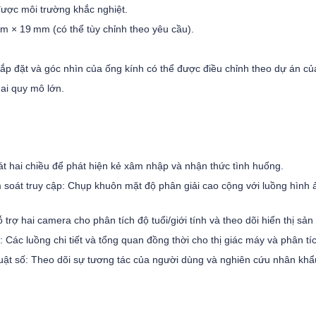
ợc môi trường khắc nghiệt.
 × 19 mm (có thể tùy chỉnh theo yêu cầu).
ỡ lắp đặt và góc nhìn của ống kính có thể được điều chỉnh theo dự án củ
ai quy mô lớn.
t hai chiều để phát hiện kẻ xâm nhập và nhận thức tình huống.
soát truy cập: Chụp khuôn mặt độ phân giải cao cộng với luồng hình 
 trợ hai camera cho phân tích độ tuổi/giới tính và theo dõi hiển thị sả
 Các luồng chi tiết và tổng quan đồng thời cho thị giác máy và phân tíc
uật số: Theo dõi sự tương tác của người dùng và nghiên cứu nhân khẩ