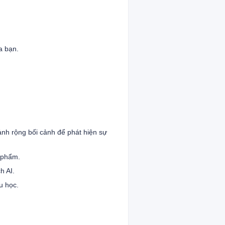
a bạn.
ảnh rộng bối cảnh để phát hiện sự
n phẩm.
h AI.
u học.