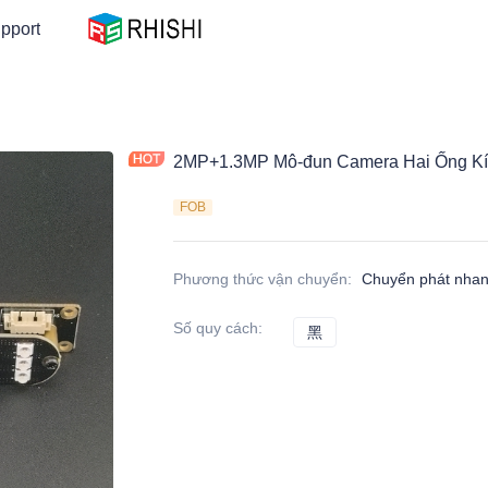
pport
2MP+1.3MP Mô-đun Camera Hai Ống K
FOB
Phương thức vận chuyển
:
Chuyển phát nha
Số quy cách
:
黑
黑