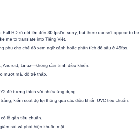
Full HD rõ nét lên đến 30 fps
I'm sorry, but there doesn't appear to be 
ke me to translate into Tiếng Việt.
g phụ cho chế độ xem ngữ cảnh hoặc phân tích độ sâu ở 45fps.
 Android, Linux—không cần trình điều khiển.
eo mượt mà, độ trễ thấp.
2 để tương thích với nhiều ứng dụng.
trắng, kiểm soát độ lợi thông qua các điều khiển UVC tiêu chuẩn.
 có lỗ gắn tiêu chuẩn.
 giám sát và phát hiện khuôn mặt.