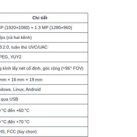
Chi tiết
P (1920×1080) + 1.3 MP (1280×960)
fps (cả hai kênh)
 2.0, tuân thủ UVC/UAC
PEG, YUY2
 kính lấy nét cố định, góc rộng (≈96° FOV)
 mm × 16 mm × 19 mm
dows, Linux, Android
V qua USB
 °C đến +60 °C
 °C đến +70 °C
S, FCC (tùy chọn)