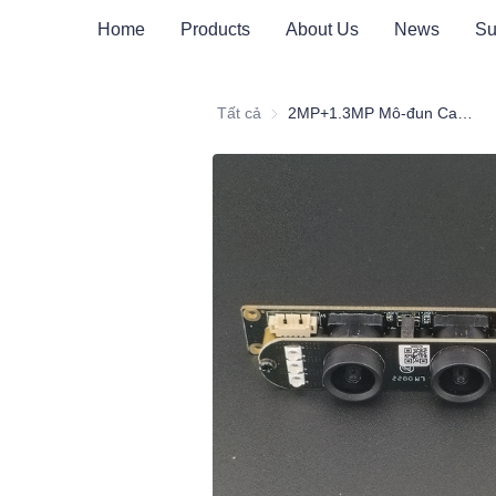
Home
Products
About Us
News
Su
Tất cả
2MP+1.3MP Mô-đun Camera Hai Ống Kính HD