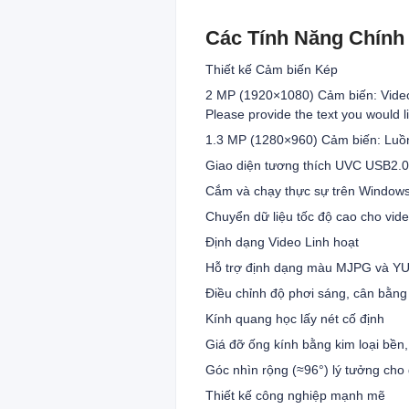
Các Tính Năng Chính
Thiết kế Cảm biến Kép
2 MP (1920×1080) Cảm biến: Video 
Please provide the text you would li
1.3 MP (1280×960) Cảm biến: Luồn
Giao diện tương thích UVC USB2.0
Cắm và chạy thực sự trên Windows,
Chuyển dữ liệu tốc độ cao cho vid
Định dạng Video Linh hoạt
Hỗ trợ định dạng màu MJPG và YUY
Điều chỉnh độ phơi sáng, cân bằng 
Kính quang học lấy nét cố định
Giá đỡ ống kính bằng kim loại bền,
Góc nhìn rộng (≈96°) lý tưởng cho
Thiết kế công nghiệp mạnh mẽ