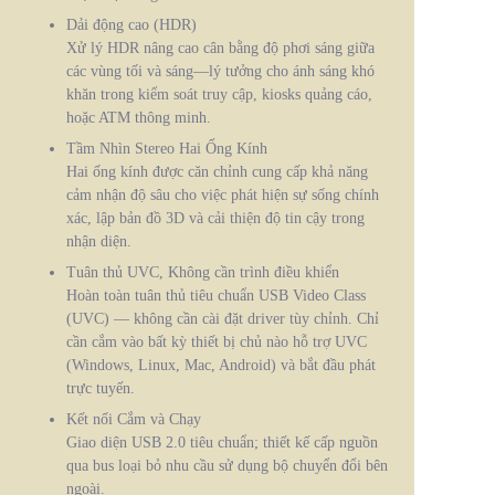
Dải động cao (HDR)
Xử lý HDR nâng cao cân bằng độ phơi sáng giữa
các vùng tối và sáng—lý tưởng cho ánh sáng khó
khăn trong kiểm soát truy cập, kiosks quảng cáo,
hoặc ATM thông minh.
Tầm Nhìn Stereo Hai Ống Kính
Hai ống kính được căn chỉnh cung cấp khả năng
cảm nhận độ sâu cho việc phát hiện sự sống chính
xác, lập bản đồ 3D và cải thiện độ tin cậy trong
nhận diện.
Tuân thủ UVC, Không cần trình điều khiển
Hoàn toàn tuân thủ tiêu chuẩn USB Video Class
(UVC) — không cần cài đặt driver tùy chỉnh. Chỉ
cần cắm vào bất kỳ thiết bị chủ nào hỗ trợ UVC
(Windows, Linux, Mac, Android) và bắt đầu phát
trực tuyến.
Kết nối Cắm và Chạy
Giao diện USB 2.0 tiêu chuẩn; thiết kế cấp nguồn
qua bus loại bỏ nhu cầu sử dụng bộ chuyển đổi bên
ngoài.