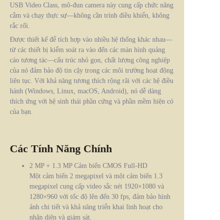
USB Video Class, mô-đun camera này cung cấp chức năng
cắm và chạy thực sự—không cần trình điều khiển, không
rắc rối.
Được thiết kế để tích hợp vào nhiều hệ thống khác nhau—
từ các thiết bị kiểm soát ra vào đến các màn hình quảng
cáo tương tác—cấu trúc nhỏ gọn, chất lượng công nghiệp
của nó đảm bảo độ tin cậy trong các môi trường hoạt động
liên tục. Với khả năng tương thích rộng rãi với các hệ điều
hành (Windows, Linux, macOS, Android), nó dễ dàng
thích ứng với hệ sinh thái phần cứng và phần mềm hiện có
của bạn.
Các Tính Năng Chính
2 MP + 1.3 MP Cảm biến CMOS Full-HD
Một cảm biến 2 megapixel và một cảm biến 1.3
megapixel cung cấp video sắc nét 1920×1080 và
1280×960 với tốc độ lên đến 30 fps, đảm bảo hình
ảnh chi tiết và khả năng triển khai linh hoạt cho
nhận diện và giám sát.