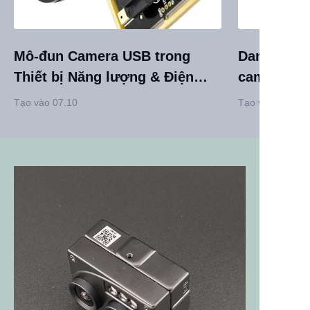
Mô-đun Camera USB trong
Danh sách 
Thiết bị Năng lượng & Điện
camera US
lực: Các Ứng dụng Chính cho
thiết kế s
Tạo vào 07.10
Tạo vào 07.10
Hiệu quả, An toàn & Bền vững
Tránh sai 