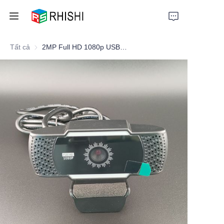
Tất cả
2MP Full HD 1080p USB 2.0 Webcam cho Hội nghị Video Chuyên nghiệp & Truyền hình Trực tiếp
Home
Products
About Us
News
Support