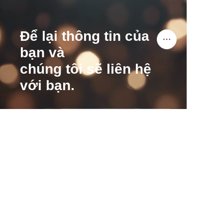
Để lại thông tin của
bạn và
chúng tôi sẽ liên hệ
với bạn.
VI
Tên
Công ty
Thư
Gửi ngay