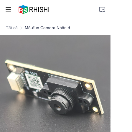
Tất cả
Mô-đun Camera Nhận dạng Khuôn mặt 1080P cho Thiết bị Kiểm tra Buổi sáng
Home
Products
About Us
News
Support