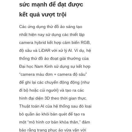
sức mạnh để đạt được 
kết quả vượt trội
Các ứng dụng thử đồ ảo sáng tạo 
nhất hiện nay sử dụng các thiết lập 
camera hybrid kết hợp cảm biến RGB, 
độ sâu và LiDAR với xử lý AI. Ví dụ, hệ 
thống thử đồ ảo đoạt giải thưởng của 
Đại học Nam Kinh sử dụng sự kết hợp 
“camera màu đơn + camera độ sâu” 
để ghi lại các chuyển động động (như 
đi bộ hoặc cúi người) và tạo ra các 
hình đại diện 3D theo thời gian thực. 
Thuật toán AI của hệ thống sau đó loại 
bỏ quần áo khỏi bản quét để tạo ra 
một “mô hình cơ bản khỏa thân,” đảm 
bảo rằng trang phục ảo vừa vặn với 