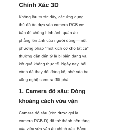
Chính Xác 3D
Không lâu trước đây, các ứng dụng 
thử đồ ảo dựa vào camera RGB cơ 
bản để chồng hình ảnh quần áo 
phẳng lên ảnh của người dùng—một 
phương pháp "một kích cỡ cho tất cả" 
thường dẫn đến tỷ lệ bị biến dạng và 
kết quả không thực tế. Ngày nay, bối 
cảnh đã thay đổi đáng kể, nhờ vào ba 
công nghệ camera đột phá:
1. Camera độ sâu: Đóng 
khoảng cách vừa vặn
Camera độ sâu (còn được gọi là 
camera RGB-D) đã trở thành nền tảng 
của việc vừa vặn ảo chính xác. Bằng 