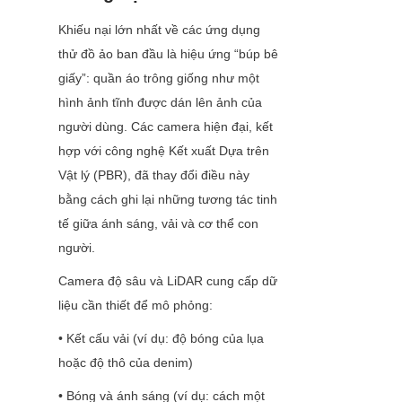
Khiếu nại lớn nhất về các ứng dụng 
thử đồ ảo ban đầu là hiệu ứng “búp bê 
giấy”: quần áo trông giống như một 
hình ảnh tĩnh được dán lên ảnh của 
người dùng. Các camera hiện đại, kết 
hợp với công nghệ Kết xuất Dựa trên 
Vật lý (PBR), đã thay đổi điều này 
bằng cách ghi lại những tương tác tinh 
tế giữa ánh sáng, vải và cơ thể con 
người.
Camera độ sâu và LiDAR cung cấp dữ 
liệu cần thiết để mô phỏng:
• Kết cấu vải (ví dụ: độ bóng của lụa 
hoặc độ thô của denim)
• Bóng và ánh sáng (ví dụ: cách một 