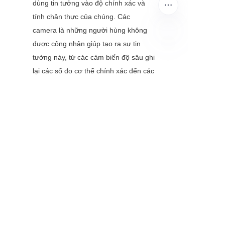
dùng tin tưởng vào độ chính xác và 
tính chân thực của chúng. Các 
camera là những người hùng không 
được công nhận giúp tạo ra sự tin 
VI
tưởng này, từ các cảm biến độ sâu ghi 
lại các số đo cơ thể chính xác đến các 
hệ thống LiDAR mô phỏng chuyển 
động của vải. Khi tiêu chuẩn ISO 
21448 có hiệu lực và kỳ vọng của 
người tiêu dùng tăng cao, các thương 
hiệu đầu tư vào công nghệ camera 
tiên tiến sẽ nổi bật trong một thị 
trường đông đúc.
Đối với các nhà bán lẻ thời trang, 
thông điệp rất rõ ràng: để thành công 
trong kỷ nguyên số, bạn cần đặt cược 