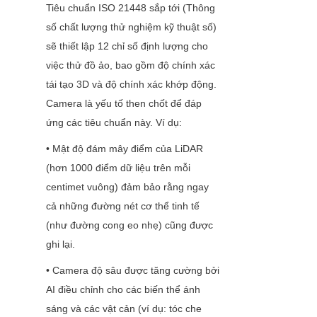
Tiêu chuẩn ISO 21448 sắp tới (Thông 
số chất lượng thử nghiệm kỹ thuật số) 
sẽ thiết lập 12 chỉ số định lượng cho 
việc thử đồ ảo, bao gồm độ chính xác 
tái tạo 3D và độ chính xác khớp động. 
Camera là yếu tố then chốt để đáp 
ứng các tiêu chuẩn này. Ví dụ:
• Mật độ đám mây điểm của LiDAR 
(hơn 1000 điểm dữ liệu trên mỗi 
centimet vuông) đảm bảo rằng ngay 
cả những đường nét cơ thể tinh tế 
(như đường cong eo nhẹ) cũng được 
ghi lại.
• Camera độ sâu được tăng cường bởi 
AI điều chỉnh cho các biến thể ánh 
sáng và các vật cản (ví dụ: tóc che 