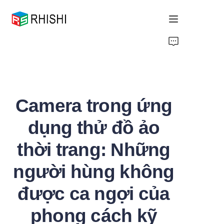
Home
Products
Camera trong ứng
About Us
dụng thử đồ ảo
News
thời trang: Những
Support
người hùng không
được ca ngợi của
phong cách kỹ