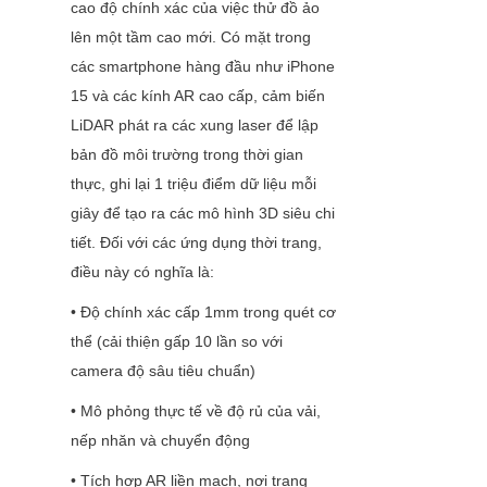
cao độ chính xác của việc thử đồ ảo 
lên một tầm cao mới. Có mặt trong 
các smartphone hàng đầu như iPhone 
15 và các kính AR cao cấp, cảm biến 
LiDAR phát ra các xung laser để lập 
bản đồ môi trường trong thời gian 
thực, ghi lại 1 triệu điểm dữ liệu mỗi 
giây để tạo ra các mô hình 3D siêu chi 
tiết. Đối với các ứng dụng thời trang, 
điều này có nghĩa là:
• Độ chính xác cấp 1mm trong quét cơ 
thể (cải thiện gấp 10 lần so với 
camera độ sâu tiêu chuẩn)
• Mô phỏng thực tế về độ rủ của vải, 
nếp nhăn và chuyển động
• Tích hợp AR liền mạch, nơi trang 