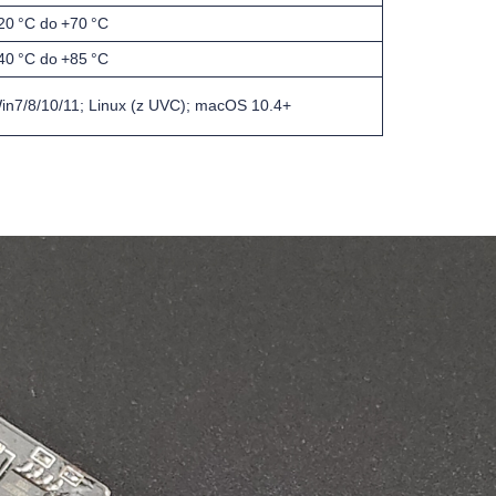
20 °C do +70 °C
40 °C do +85 °C
in7/8/10/11; Linux (z UVC); macOS 10.4+