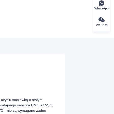
WhatsApp
WeChat
 użyciu soczewką o stałym
kowydajnego sensora CMOS 1/2,7″,
0 UVC—nie są wymagane żadne