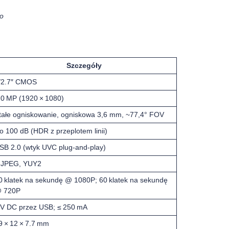
wo
Szczegóły
/2.7″ CMOS
.0 MP (1920 × 1080)
tałe ogniskowanie, ogniskowa 3,6 mm, ~77,4° FOV
o 100 dB (HDR z przeplotem linii)
SB 2.0 (wtyk UVC plug-and-play)
JPEG, YUY2
0 klatek na sekundę @ 1080P; 60 klatek na sekundę
 720P
 V DC przez USB; ≤ 250 mA
9 × 12 × 7.7 mm