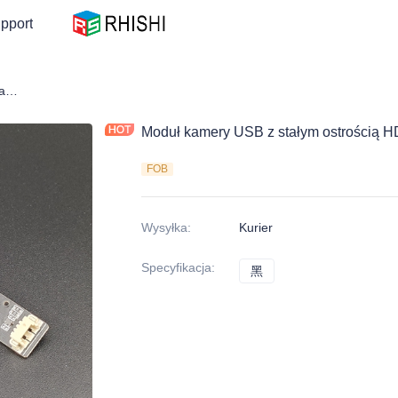
pport
Moduł kamery USB z stałym ostrością HDR
Moduł kamery USB z stałym ostrością 
FOB
Wysyłka
:
Kurier
Specyfikacja
:
黑
黑