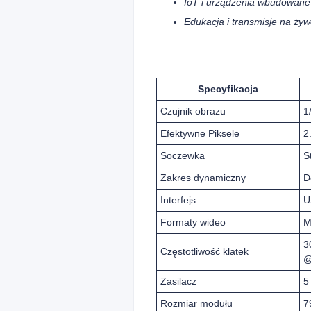
IoT i urządzenia wbudowane
Edukacja i transmisje na ży
Specyfikacja
Czujnik obrazu
1
Efektywne Piksele
2
Soczewka
S
Zakres dynamiczny
D
Interfejs
U
Formaty wideo
M
3
Częstotliwość klatek
@
Zasilacz
5
Rozmiar modułu
7