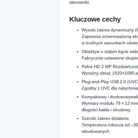
sterowniki.
Kluczowe cechy
Wysoki zakres dynamiczny 
Zapewnia zrównoważoną eksp
w trudnych warunkach oświe
Obiektyw o stałym kącie wid
Fabrycznie ustawione skupien
Pełne HD 2 MP Rozdzielczo
Wyraźny obraz 1920×1080 prz
Plug‑and‑Play USB 2.0 (UVC
Zgodny z UVC dla natychmia
Kompaktowy i dostosowywal
Wymiary modułu 79 × 12 mm u
długości kabla i obudowy.
Szeroki zakres działania
Temperatura robocza od –30 
wbudowanych.