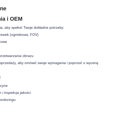
zne
ia i OEM
, aby spełnić Twoje dokładne potrzeby:
zewek (ogniskowa, FOV)
żowe
przetwarzania obrazu
 sprzedaży, aby omówić swoje wymagania i poprosić o wycenę.
a
ycyna
i inspekcja jakości
onitoringu