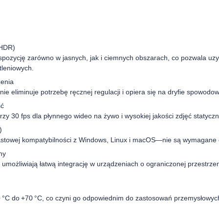
(HDR)
ozycję zarówno w jasnych, jak i ciemnych obszarach, co pozwala uz
tleniowych.
zenia
ie eliminuje potrzebę ręcznej regulacji i opiera się na dryfie spowod
ść
y 30 fps dla płynnego wideo na żywo i wysokiej jakości zdjęć statyczn
)
stowej kompatybilności z Windows, Linux i macOS—nie są wymagane d
ny
możliwiają łatwą integrację w urządzeniach o ograniczonej przestrzen
°C do +70 °C, co czyni go odpowiednim do zastosowań przemysłowych,