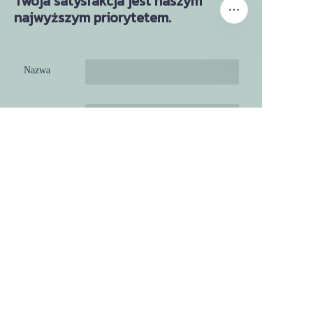
Twoja satysfakcja jest naszym
najwyższym priorytetem.
Nazwa
PO
Firma
Poczta
Prześlij teraz