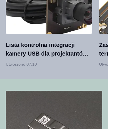
Lista kontrolna integracji
Zasilanie 
kamery USB dla projektantów
termiczne
produktów 2026 – Unikaj
Kompletna 
Utworzono 07.10
Utworzono 07.0
pułapek i zwiększ wydajność
niezawodno