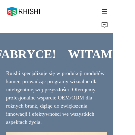
Home
Products
ABRYCE!
WITAMY W 
About Us
WITAMY W NASZEJ 
Ruishi specjalizuje się w produkcji modułów
News
kamer, prowadząc programy wizualne dla
inteligentniejszej przyszłości. Oferujemy
Support
profesjonalne wsparcie OEM/ODM dla
różnych branż, dążąc do zwiększenia
innowacji i efektywności we wszystkich
aspektach życia.