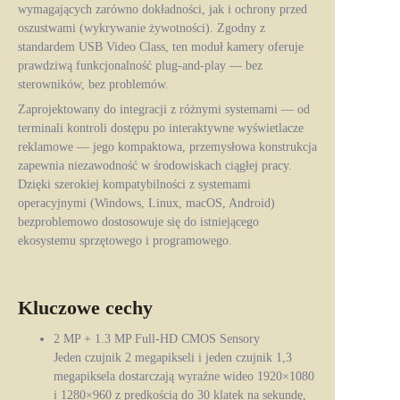
wymagających zarówno dokładności, jak i ochrony przed
oszustwami (wykrywanie żywotności). Zgodny z
standardem USB Video Class, ten moduł kamery oferuje
prawdziwą funkcjonalność plug-and-play — bez
sterowników, bez problemów.
Zaprojektowany do integracji z różnymi systemami — od
terminali kontroli dostępu po interaktywne wyświetlacze
reklamowe — jego kompaktowa, przemysłowa konstrukcja
zapewnia niezawodność w środowiskach ciągłej pracy.
Dzięki szerokiej kompatybilności z systemami
operacyjnymi (Windows, Linux, macOS, Android)
bezproblemowo dostosowuje się do istniejącego
ekosystemu sprzętowego i programowego.
Kluczowe cechy
2 MP + 1.3 MP Full‑HD CMOS Sensory
Jeden czujnik 2 megapikseli i jeden czujnik 1,3
megapiksela dostarczają wyraźne wideo 1920×1080
i 1280×960 z prędkością do 30 klatek na sekundę,