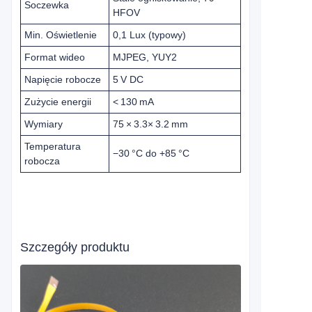
Soczewka
HFOV
Min. Oświetlenie
0,1 Lux (typowy)
Format wideo
MJPEG, YUY2
Napięcie robocze
5 V DC
Zużycie energii
< 130 mA
Wymiary
75 × 3.3× 3.2 mm
Temperatura
−30 °C do +85 °C
robocza
Szczegóły produktu