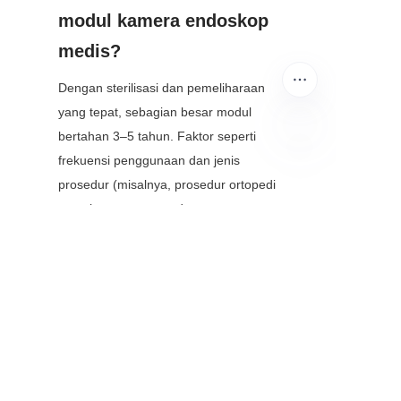
modul kamera endoskop 
medis?
Dengan sterilisasi dan pemeliharaan 
yang tepat, sebagian besar modul 
bertahan 3–5 tahun. Faktor seperti 
frekuensi penggunaan dan jenis 
ID
prosedur (misalnya, prosedur ortopedi 
yang keras vs. prosedur 
gastroenterologi yang lembut) dapat 
mempengaruhi umur pakai, tetapi 
produsen sering menawarkan garansi 
yang diperpanjang untuk penggunaan 
klinis.
Kesimpulan