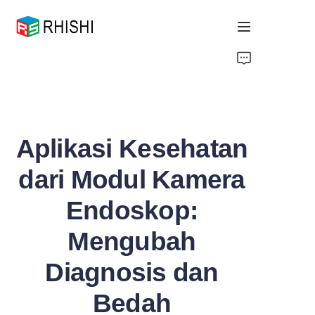
Home
Products
Aplikasi Kesehatan
About Us
dari Modul Kamera
News
Endoskop:
Support
Mengubah
Diagnosis dan
Bedah