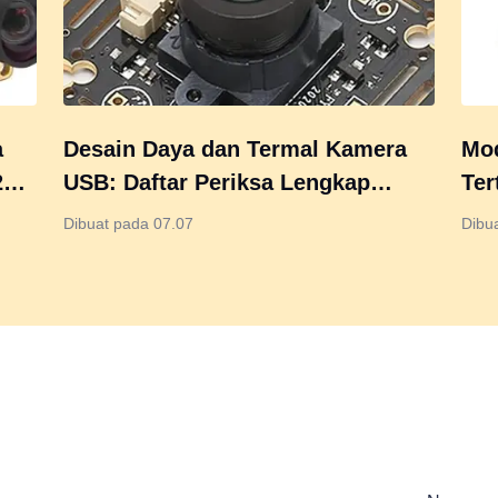
a
Desain Daya dan Termal Kamera
Mod
6 –
USB: Daftar Periksa Lengkap
Ter
untuk Keandalan & Kinerja
Le
Dibuat pada 07.07
Dibu