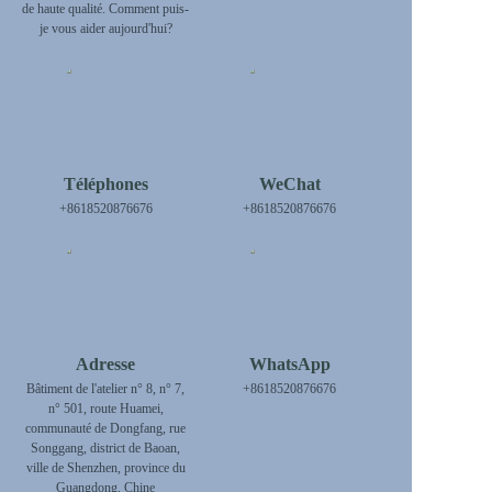
de haute qualité. Comment puis-
je vous aider aujourd'hui?
Téléphones
WeChat
+8618520876676
+8618520876676
Adresse
WhatsApp
Bâtiment de l'atelier n° 8, n° 7,
+8618520876676
n° 501, route Huamei,
communauté de Dongfang, rue
Songgang, district de Baoan,
ville de Shenzhen, province du
Guangdong, Chine