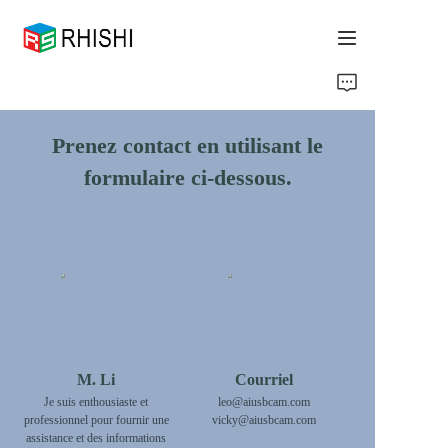
Home
Prenez contact en utilisant le
Products
formulaire ci-dessous.
About Us
News
Support
M. Li
Courriel
Je suis enthousiaste et
leo@aiusbcam.com
professionnel pour fournir une
vicky@aiusbcam.com
assistance et des informations