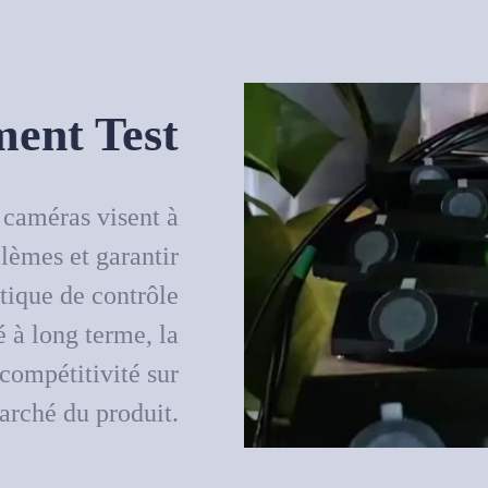
ement T
est
s caméras visent à
blèmes et garantir
itique de contrôle
té à long terme, la
compétitivité sur
arché du produit.