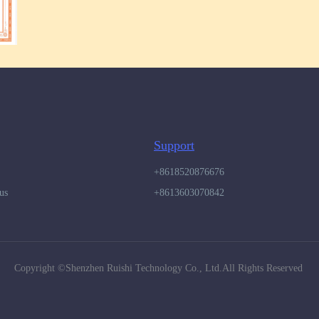
Support
+8618520876676
us
+8613603070842
Copyright ©️Shenzhen Ruishi Technology Co., Ltd.All Rights Reserved