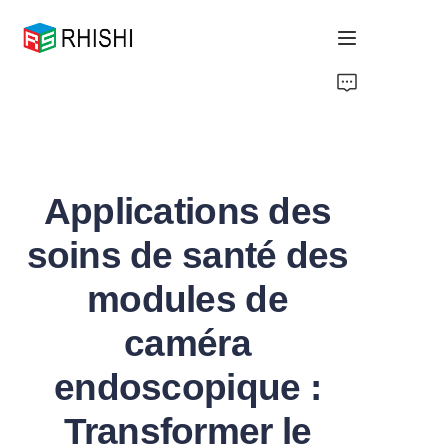
Home
Products
Applications des
About Us
soins de santé des
News
modules de
Support
caméra
endoscopique :
Transformer le