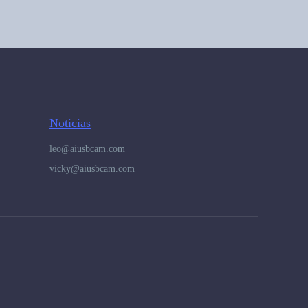
Noticias
leo@aiusbcam.com
vicky@aiusbcam.com