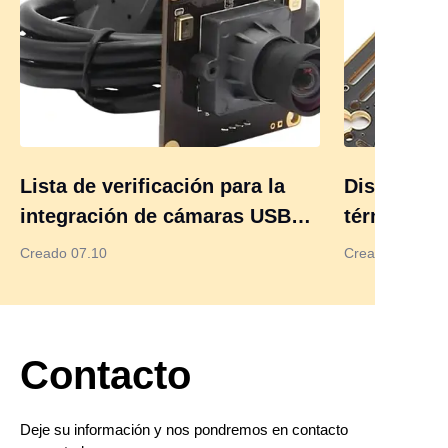
Lista de verificación para la
Diseño de 
integración de cámaras USB
térmico de
para diseñadores de productos
de verific
Creado 07.10
Creado 07.07
2026 – Evita errores y mejora
fiabilidad
el rendimiento
Contacto
Deje su información y nos pondremos en contacto