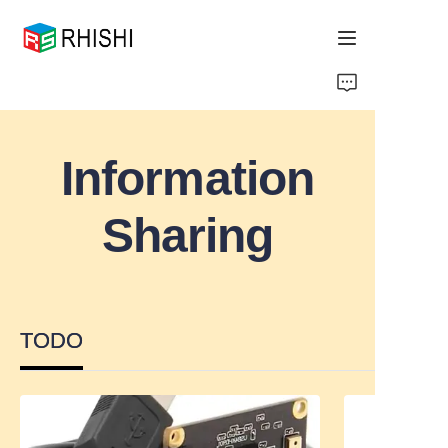
Home
Products
Information
About Us
Sharing
News
Support
TODO