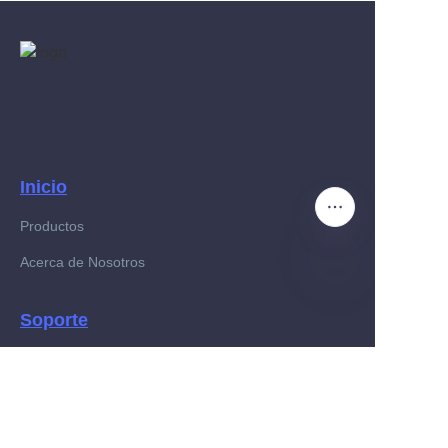
Inicio
Productos
Acerca de Nosotros
ES
Soporte
+8618520876676
+8613603070842
Noticias