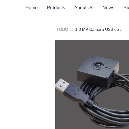
Home
Products
About Us
News
Su
TODO
1.3 MP Cámara USB de Almacenamiento en Frío Antivaho