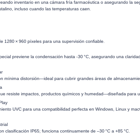
ando inventario en una cámara fría farmacéutica o asegurando la segu
stalino, incluso cuando las temperaturas caen.
 de 1280 × 960 píxeles para una supervisión confiable.
special previene la condensación hasta -30 °C, asegurando una claridad
ar
on mínima distorsión—ideal para cubrir grandes áreas de almacenamien
ra
que resiste impactos, productos químicos y humedad—diseñada para uso
Play
imiento UVC para una compatibilidad perfecta en Windows, Linux y m
rial
on clasificación IP65; funciona continuamente de –30 °C a +85 °C.