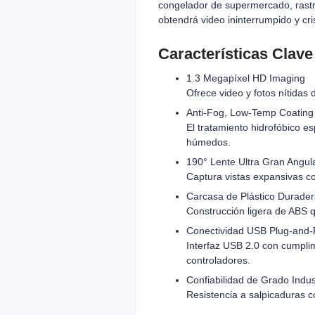
congelador de supermercado, rastre
obtendrá video ininterrumpido y cri
Características Clave
1.3 Megapíxel HD Imaging
Ofrece video y fotos nítidas
Anti‑Fog, Low‑Temp Coating
El tratamiento hidrofóbico e
húmedos.
190° Lente Ultra Gran Angul
Captura vistas expansivas c
Carcasa de Plástico Durade
Construcción ligera de ABS 
Conectividad USB Plug-and-
Interfaz USB 2.0 con cumpl
controladores.
Confiabilidad de Grado Indust
Resistencia a salpicaduras c