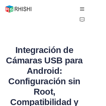
Home
Products
Integración de
About Us
Cámaras USB para
News
Android:
Support
Configuración sin
Root,
Compatibilidad y