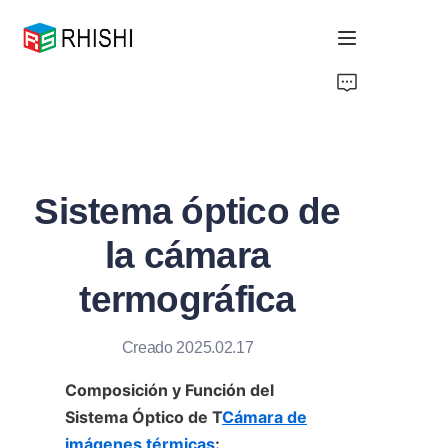
Home
Products
Sistema óptico de
About Us
la cámara
News
termográfica
Support
Creado 2025.02.17
Composición y Función del 
Sistema Óptico de T
Cámara de
imágenes térmicas
: