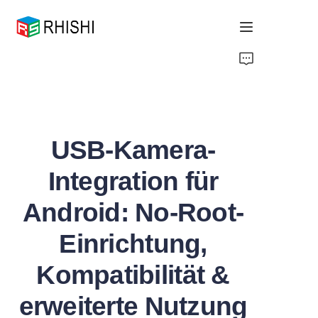
Home
Products
USB-Kamera-
About Us
Integration für
News
Android: No-Root-
Support
Einrichtung,
Kompatibilität &
erweiterte Nutzung