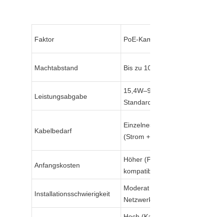
Faktor
PoE-Kameramodule
Machtabstand
Bis zu 100 Meter (328 ft)
15,4W–90W (pro 
Leistungsabgabe
Standard)
Einzelnes Ethernet-Kabel 
Kabelbedarf
(Strom + Daten)
Höher (PoE-Switch + 
Anfangskosten
kompatible Kamera)
Moderat (benötigt 
Installationsschwierigkeit
Netzwerkkenntnisse)
Hoch (Kameras zum PoE-