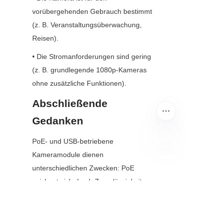
vorübergehenden Gebrauch bestimmt 
(z. B. Veranstaltungsüberwachung, 
Reisen).
• Die Stromanforderungen sind gering 
(z. B. grundlegende 1080p-Kameras 
ohne zusätzliche Funktionen).
Abschließende 
Gedanken
PoE- und USB-betriebene 
Kameramodule dienen 
DE
unterschiedlichen Zwecken: PoE 
zeichnet sich durch Zuverlässigkeit, 
Skalierbarkeit und Installationen über 
lange Distanzen aus, was es zur 
bevorzugten Wahl für professionelle 