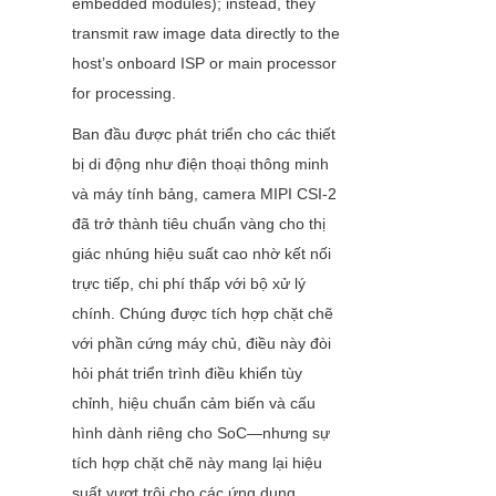
embedded modules); instead, they 
transmit raw image data directly to the 
host’s onboard ISP or main processor 
for processing.
Ban đầu được phát triển cho các thiết 
bị di động như điện thoại thông minh 
và máy tính bảng, camera MIPI CSI-2 
đã trở thành tiêu chuẩn vàng cho thị 
giác nhúng hiệu suất cao nhờ kết nối 
trực tiếp, chi phí thấp với bộ xử lý 
chính. Chúng được tích hợp chặt chẽ 
với phần cứng máy chủ, điều này đòi 
hỏi phát triển trình điều khiển tùy 
chỉnh, hiệu chuẩn cảm biến và cấu 
hình dành riêng cho SoC—nhưng sự 
tích hợp chặt chẽ này mang lại hiệu 
suất vượt trội cho các ứng dụng 