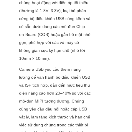
chúng hoạt động với điện áp tối thiểu 
(thường là 1.8V–3.3V), loại bỏ phần 
cứng bộ điều khiển USB cồng kềnh và 
có sẵn dưới dạng các mô-đun Chip-
on-Board (COB) hoặc gắn bề mặt nhỏ 
gọn, phù hợp với các vỏ máy có 
không gian cực kỳ hạn chế (nhỏ tới 
10mm × 10mm).
Camera USB yêu cầu thêm năng 
lượng để vận hành bộ điều khiển USB 
và ISP tích hợp, dẫn đến mức tiêu thụ 
điện năng cao hơn 20–40% so với các 
mô-đun MIPI tương đương. Chúng 
cũng yêu cầu đầu nối hoặc cáp USB 
vật lý, làm tăng kích thước và hạn chế 
việc sử dụng chúng trong các thiết bị 