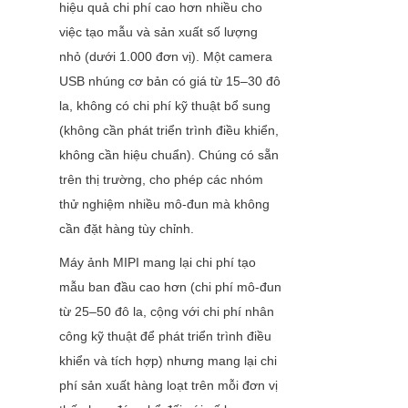
hiệu quả chi phí cao hơn nhiều cho 
việc tạo mẫu và sản xuất số lượng 
nhỏ (dưới 1.000 đơn vị). Một camera 
USB nhúng cơ bản có giá từ 15–30 đô 
la, không có chi phí kỹ thuật bổ sung 
(không cần phát triển trình điều khiển, 
không cần hiệu chuẩn). Chúng có sẵn 
trên thị trường, cho phép các nhóm 
thử nghiệm nhiều mô-đun mà không 
cần đặt hàng tùy chỉnh.
Máy ảnh MIPI mang lại chi phí tạo 
mẫu ban đầu cao hơn (chi phí mô-đun 
từ 25–50 đô la, cộng với chi phí nhân 
công kỹ thuật để phát triển trình điều 
khiển và tích hợp) nhưng mang lại chi 
phí sản xuất hàng loạt trên mỗi đơn vị 