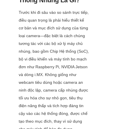
Thống Nhúng Là Gì?
Trước khi đi sâu vào so sánh trực tiếp, 
điều quan trọng là phải hiểu thiết kế 
cơ bản và mục đích sử dụng của từng 
loại camera—đặc biệt là cách chúng 
tương tác với các bộ xử lý máy chủ 
nhúng, bao gồm Chip Hệ thống (SoC), 
bộ vi điều khiển và máy tính bo mạch 
đơn như Raspberry Pi, NVIDIA Jetson 
và dòng i.MX. Không giống như 
webcam tiêu dùng hoặc camera an 
ninh độc lập, camera cấp nhúng được 
tối ưu hóa cho sự nhỏ gọn, tiêu thụ 
điện năng thấp và tích hợp đáng tin 
cậy vào các hệ thống đóng, được chế 
tạo theo mục đích, thay vì sử dụng 