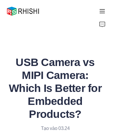
Home
Products
USB Camera vs
About Us
MIPI Camera:
News
Which Is Better for
Support
Embedded
Products?
Tạo vào 03.24