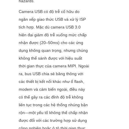
hazards.
Camera USB có độ trễ cố hữu do 
ngăn xếp giao thức USB và xử lý ISP 
tích hợp. Mặc dù camera USB 3.0 
hiện đại giảm độ trễ xuống mức chấp 
nhận được (20–50ms) cho các ứng 
dụng không quan trọng, nhưng chúng 
không thể sánh được với hiệu suất 
thời gian thực của camera MIPI. Ngoài 
ra, bus USB chia sẻ băng thông với 
các thiết bị kết nối khác như ổ flash, 
modem và cảm biến ngoài, điều này 
có thể gây ra các đỉnh độ trễ không 
liên tục trong các hệ thống nhúng bận 
rộn—một yếu tố không thể chấp nhận 
được đối với các trường hợp sử dụng 
công nghiệp hoặc ô tô thời gian thực.