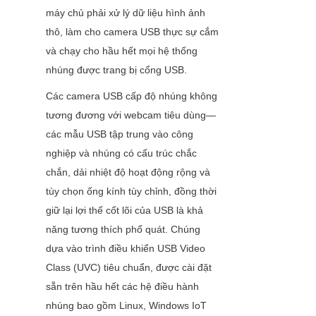
máy chủ phải xử lý dữ liệu hình ảnh 
thô, làm cho camera USB thực sự cắm 
và chạy cho hầu hết mọi hệ thống 
nhúng được trang bị cổng USB.
Các camera USB cấp độ nhúng không 
tương đương với webcam tiêu dùng—
các mẫu USB tập trung vào công 
nghiệp và nhúng có cấu trúc chắc 
chắn, dải nhiệt độ hoạt động rộng và 
tùy chọn ống kính tùy chỉnh, đồng thời 
giữ lại lợi thế cốt lõi của USB là khả 
năng tương thích phổ quát. Chúng 
dựa vào trình điều khiển USB Video 
Class (UVC) tiêu chuẩn, được cài đặt 
sẵn trên hầu hết các hệ điều hành 
nhúng bao gồm Linux, Windows IoT 