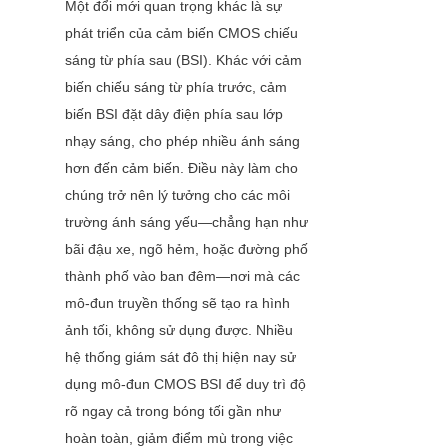
Một đổi mới quan trọng khác là sự 
phát triển của cảm biến CMOS chiếu 
sáng từ phía sau (BSI). Khác với cảm 
biến chiếu sáng từ phía trước, cảm 
biến BSI đặt dây điện phía sau lớp 
nhạy sáng, cho phép nhiều ánh sáng 
hơn đến cảm biến. Điều này làm cho 
chúng trở nên lý tưởng cho các môi 
trường ánh sáng yếu—chẳng hạn như 
bãi đậu xe, ngõ hẻm, hoặc đường phố 
thành phố vào ban đêm—nơi mà các 
mô-đun truyền thống sẽ tạo ra hình 
ảnh tối, không sử dụng được. Nhiều 
hệ thống giám sát đô thị hiện nay sử 
dụng mô-đun CMOS BSI để duy trì độ 
rõ ngay cả trong bóng tối gần như 
hoàn toàn, giảm điểm mù trong việc 