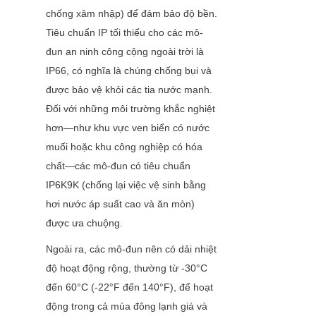
chống xâm nhập) để đảm bảo độ bền. 
Tiêu chuẩn IP tối thiểu cho các mô-
đun an ninh công cộng ngoài trời là 
IP66, có nghĩa là chúng chống bụi và 
được bảo vệ khỏi các tia nước mạnh. 
Đối với những môi trường khắc nghiệt 
hơn—như khu vực ven biển có nước 
muối hoặc khu công nghiệp có hóa 
chất—các mô-đun có tiêu chuẩn 
IP6K9K (chống lại việc vệ sinh bằng 
hơi nước áp suất cao và ăn mòn) 
được ưa chuộng.
Ngoài ra, các mô-đun nên có dải nhiệt 
độ hoạt động rộng, thường từ -30°C 
đến 60°C (-22°F đến 140°F), để hoạt 
động trong cả mùa đông lạnh giá và 