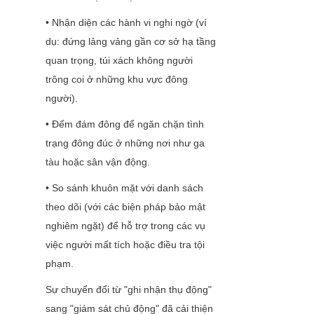
• Nhận diện các hành vi nghi ngờ (ví 
dụ: đứng lảng vảng gần cơ sở hạ tầng 
quan trọng, túi xách không người 
trông coi ở những khu vực đông 
người).
• Đếm đám đông để ngăn chặn tình 
trạng đông đúc ở những nơi như ga 
tàu hoặc sân vận động.
• So sánh khuôn mặt với danh sách 
theo dõi (với các biện pháp bảo mật 
nghiêm ngặt) để hỗ trợ trong các vụ 
việc người mất tích hoặc điều tra tội 
phạm.
Sự chuyển đổi từ "ghi nhận thụ động" 
sang "giám sát chủ động" đã cải thiện 