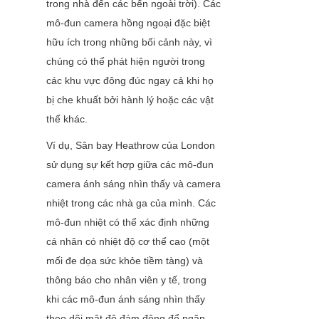
trong nhà đến các bến ngoài trời). Các 
mô-đun camera hồng ngoại đặc biệt 
hữu ích trong những bối cảnh này, vì 
chúng có thể phát hiện người trong 
các khu vực đông đúc ngay cả khi họ 
bị che khuất bởi hành lý hoặc các vật 
thể khác.
Ví dụ, Sân bay Heathrow của London 
sử dụng sự kết hợp giữa các mô-đun 
camera ánh sáng nhìn thấy và camera 
nhiệt trong các nhà ga của mình. Các 
mô-đun nhiệt có thể xác định những 
cá nhân có nhiệt độ cơ thể cao (một 
mối đe dọa sức khỏe tiềm tàng) và 
thông báo cho nhân viên y tế, trong 
khi các mô-đun ánh sáng nhìn thấy 
theo dõi mật độ đám đông để ngăn 