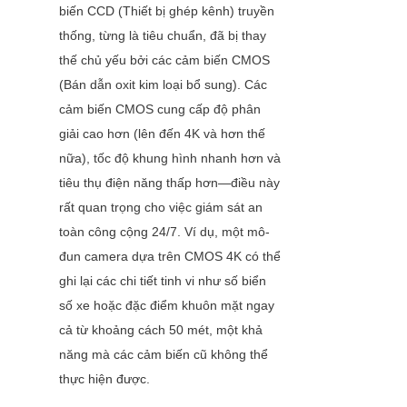
biến CCD (Thiết bị ghép kênh) truyền 
thống, từng là tiêu chuẩn, đã bị thay 
thế chủ yếu bởi các cảm biến CMOS 
(Bán dẫn oxit kim loại bổ sung). Các 
cảm biến CMOS cung cấp độ phân 
giải cao hơn (lên đến 4K và hơn thế 
nữa), tốc độ khung hình nhanh hơn và 
tiêu thụ điện năng thấp hơn—điều này 
rất quan trọng cho việc giám sát an 
toàn công cộng 24/7. Ví dụ, một mô-
đun camera dựa trên CMOS 4K có thể 
ghi lại các chi tiết tinh vi như số biển 
số xe hoặc đặc điểm khuôn mặt ngay 
cả từ khoảng cách 50 mét, một khả 
năng mà các cảm biến cũ không thể 
thực hiện được.