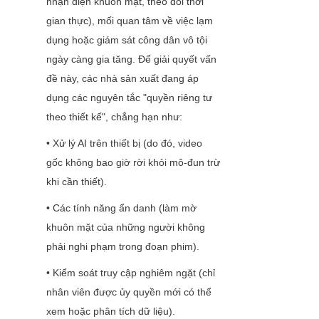
nhận diện khuôn mặt, theo dõi thời 
gian thực), mối quan tâm về việc lạm 
dụng hoặc giám sát công dân vô tội 
ngày càng gia tăng. Để giải quyết vấn 
đề này, các nhà sản xuất đang áp 
dụng các nguyên tắc "quyền riêng tư 
theo thiết kế", chẳng hạn như:
• Xử lý AI trên thiết bị (do đó, video 
gốc không bao giờ rời khỏi mô-đun trừ 
khi cần thiết).
• Các tính năng ẩn danh (làm mờ 
khuôn mặt của những người không 
phải nghi phạm trong đoạn phim).
• Kiểm soát truy cập nghiêm ngặt (chỉ 
nhân viên được ủy quyền mới có thể 
xem hoặc phân tích dữ liệu).