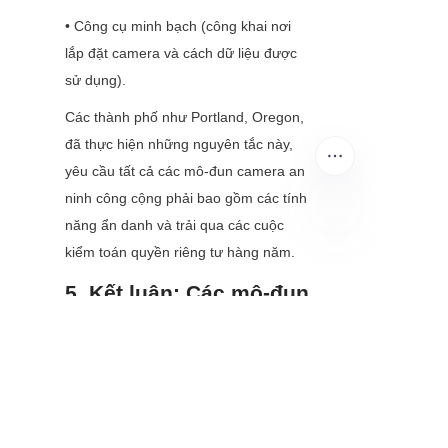
• Công cụ minh bạch (công khai nơi 
lắp đặt camera và cách dữ liệu được 
sử dụng).
Các thành phố như Portland, Oregon, 
đã thực hiện những nguyên tắc này, 
yêu cầu tất cả các mô-đun camera an 
ninh công cộng phải bao gồm các tính 
năng ẩn danh và trải qua các cuộc 
kiểm toán quyền riêng tư hàng năm.
VI
5. Kết luận: Các mô-đun 
camera như một nền 
tảng của an toàn công 
cộng hiện đại
Các mô-đun camera đã tiến xa từ 