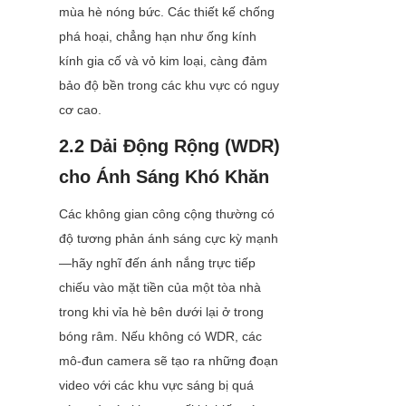
mùa hè nóng bức. Các thiết kế chống 
phá hoại, chẳng hạn như ống kính 
kính gia cố và vỏ kim loại, càng đảm 
bảo độ bền trong các khu vực có nguy 
cơ cao.
2.2 Dải Động Rộng (WDR) 
cho Ánh Sáng Khó Khăn
Các không gian công cộng thường có 
độ tương phản ánh sáng cực kỳ mạnh
—hãy nghĩ đến ánh nắng trực tiếp 
chiếu vào mặt tiền của một tòa nhà 
trong khi vỉa hè bên dưới lại ở trong 
bóng râm. Nếu không có WDR, các 
mô-đun camera sẽ tạo ra những đoạn 
video với các khu vực sáng bị quá 