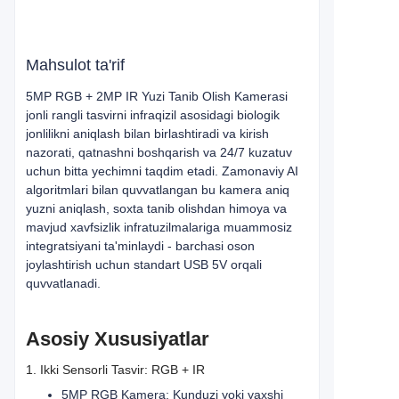
Mahsulot ta'rif
5MP RGB + 2MP IR Yuzi Tanib Olish Kamerasi
jonli rangli tasvirni infraqizil asosidagi biologik
jonlilikni aniqlash bilan birlashtiradi va kirish
nazorati, qatnashni boshqarish va 24/7 kuzatuv
uchun bitta yechimni taqdim etadi. Zamonaviy AI
algoritmlari bilan quvvatlangan bu kamera aniq
yuzni aniqlash, soxta tanib olishdan himoya va
mavjud xavfsizlik infratuzilmalariga muammosiz
integratsiyani ta'minlaydi - barchasi oson
joylashtirish uchun standart USB 5V orqali
quvvatlanadi.
Asosiy Xususiyatlar
1. Ikki Sensorli Tasvir: RGB + IR
5MP RGB Kamera: Kunduzi yoki yaxshi