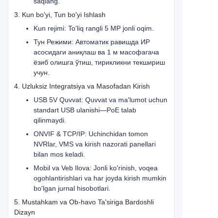
saqlang.
3. Kun bo'yi, Tun bo'yi Ishlash
Kun rejimi: To'liq rangli 5 MP jonli oqim.
Тун Режими: Автоматик равишда ИР
асосидаги аниқлаш ва 1 м масофагача
ёзиб олишга ўтиш, тирикликни текшириш
учун.
4. Uzluksiz Integratsiya va Masofadan Kirish
USB 5V Quvvat: Quvvat va ma'lumot uchun
standart USB ulanishi—PoE talab
qilinmaydi.
ONVIF & TCP/IP: Uchinchidan tomon
NVRlar, VMS va kirish nazorati panellari
bilan mos keladi.
Mobil va Veb Ilova: Jonli ko'rinish, voqea
ogohlantirishlari va har joyda kirish mumkin
bo'lgan jurnal hisobotlari.
5. Mustahkam va Ob-havo Ta'siriga Bardoshli
Dizayn