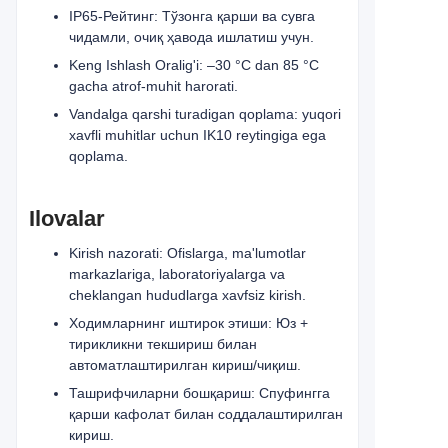
IP65-Рейтинг: Тўзонга қарши ва сувга
чидамли, очиқ ҳавода ишлатиш учун.
Keng Ishlash Oralig'i: –30 °C dan 85 °C
gacha atrof-muhit harorati.
Vandalga qarshi turadigan qoplama: yuqori
xavfli muhitlar uchun IK10 reytingiga ega
qoplama.
Ilovalar
Kirish nazorati: Ofislarga, ma'lumotlar
markazlariga, laboratoriyalarga va
cheklangan hududlarga xavfsiz kirish.
Ходимларнинг иштирок этиши: Юз +
тирикликни текшириш билан
автоматлаштирилган кириш/чиқиш.
Ташрифчиларни бошқариш: Спуфингга
қарши кафолат билан соддалаштирилган
кириш.