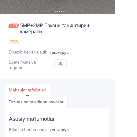
5MP+2MP Ёзувни таништириш
камераси
FOB
Etkazib berish usuli
:
тешкерув
Spetsifikatsiya
黑
黑
raqami
:
Mahsulot tafsilotlari
Tez-tez so'raladigan savollar
Asosiy ma'lumotlar
Etkazib berish usuli
:
тешкерув