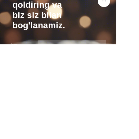
qoldiring va
biz siz bilan
bog'lanamiz.
UZ
Ism
Kompaniya
Pochta
Hozir yuboring