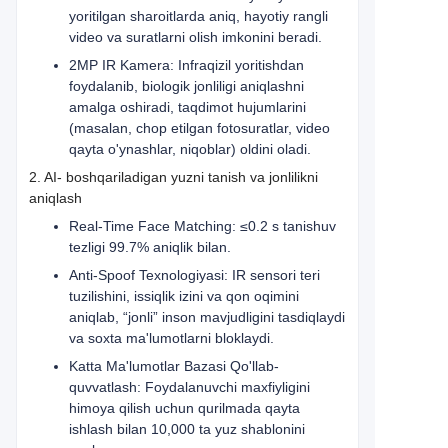
yoritilgan sharoitlarda aniq, hayotiy rangli
video va suratlarni olish imkonini beradi.
2MP IR Kamera: Infraqizil yoritishdan
foydalanib, biologik jonliligi aniqlashni
amalga oshiradi, taqdimot hujumlarini
(masalan, chop etilgan fotosuratlar, video
qayta o'ynashlar, niqoblar) oldini oladi.
2. AI- boshqariladigan yuzni tanish va jonlilikni
aniqlash
Real-Time Face Matching: ≤0.2 s tanishuv
tezligi 99.7% aniqlik bilan.
Anti-Spoof Texnologiyasi: IR sensori teri
tuzilishini, issiqlik izini va qon oqimini
aniqlab, “jonli” inson mavjudligini tasdiqlaydi
va soxta ma'lumotlarni bloklaydi.
Katta Ma'lumotlar Bazasi Qo'llab-
quvvatlash: Foydalanuvchi maxfiyligini
himoya qilish uchun qurilmada qayta
ishlash bilan 10,000 ta yuz shablonini