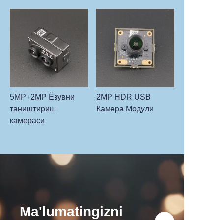
5MP+2MP Ёзувни
2MP HDR USB
таништириш
Камера Модули
камераси
Ma'lumatingizni