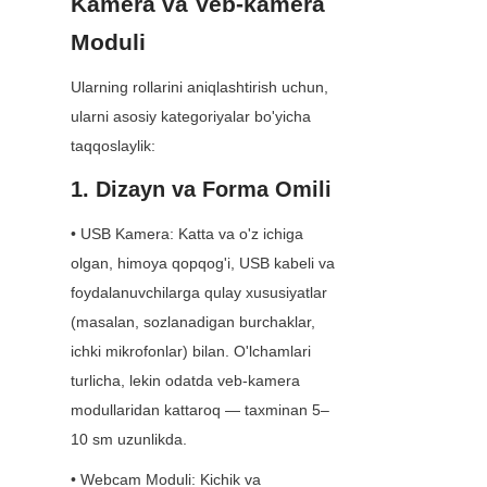
Kamera va Veb-kamera 
Moduli
Ularning rollarini aniqlashtirish uchun, 
ularni asosiy kategoriyalar bo'yicha 
taqqoslaylik:
1. Dizayn va Forma Omili
• USB Kamera: Katta va o'z ichiga 
olgan, himoya qopqog'i, USB kabeli va 
foydalanuvchilarga qulay xususiyatlar 
(masalan, sozlanadigan burchaklar, 
ichki mikrofonlar) bilan. O'lchamlari 
turlicha, lekin odatda veb-kamera 
modullaridan kattaroq — taxminan 5–
10 sm uzunlikda.
• Webcam Moduli: Kichik va 