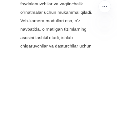
foydalanuvchilar va vaqtinchalik 
o'rnatmalar uchun mukammal qiladi. 
Veb-kamera modullari esa, o'z 
navbatida, o'rnatilgan tizimlarning 
asosini tashkil etadi, ishlab 
UZ
chiqaruvchilar va dasturchilar uchun 
moslashtirish va xarajat 
samaradorligini taklif etadi.
Ularning farqlarini tushunish orqali siz 
keraksiz xususiyatlarga ortiqcha 
xarajat qilishdan yoki mos 
kelmaydigan komponentlar bilan 
kurashishdan qochishingiz mumkin. 
Siz uy ofisingizni yangilayotgan 
bo'lsangiz yoki keyingi aqlli qurilmani 
qurayotgan bo'lsangiz, to'g'ri tanlov 