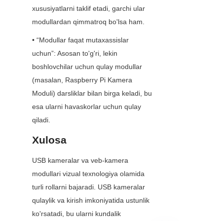
xususiyatlarni taklif etadi, garchi ular 
modullardan qimmatroq bo'lsa ham.
• “Modullar faqat mutaxassislar 
uchun”: Asosan to'g'ri, lekin 
boshlovchilar uchun qulay modullar 
(masalan, Raspberry Pi Kamera 
Moduli) darsliklar bilan birga keladi, bu 
esa ularni havaskorlar uchun qulay 
qiladi.
Xulosa
USB kameralar va veb-kamera 
modullari vizual texnologiya olamida 
turli rollarni bajaradi. USB kameralar 
qulaylik va kirish imkoniyatida ustunlik 
ko'rsatadi, bu ularni kundalik 