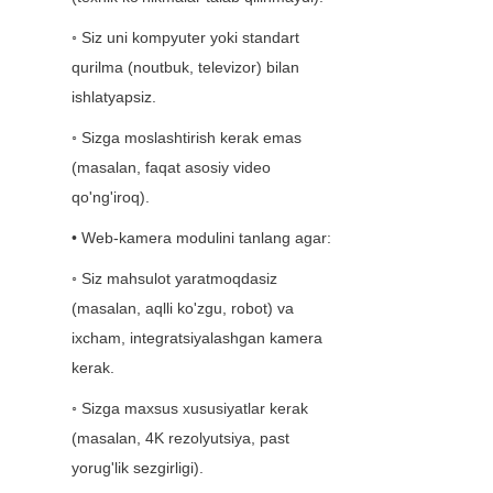
◦ Siz uni kompyuter yoki standart 
qurilma (noutbuk, televizor) bilan 
ishlatyapsiz.
◦ Sizga moslashtirish kerak emas 
(masalan, faqat asosiy video 
qo'ng'iroq).
• Web-kamera modulini tanlang agar:
◦ Siz mahsulot yaratmoqdasiz 
(masalan, aqlli ko'zgu, robot) va 
ixcham, integratsiyalashgan kamera 
kerak.
◦ Sizga maxsus xususiyatlar kerak 
(masalan, 4K rezolyutsiya, past 
yorug'lik sezgirligi).