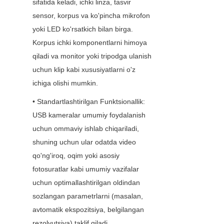
sifatida keladi, ichki linza, tasvir 
sensor, korpus va ko'pincha mikrofon 
yoki LED ko'rsatkich bilan birga. 
Korpus ichki komponentlarni himoya 
qiladi va monitor yoki tripodga ulanish 
uchun klip kabi xususiyatlarni o'z 
ichiga olishi mumkin.
• Standartlashtirilgan Funktsionallik: 
USB kameralar umumiy foydalanish 
uchun ommaviy ishlab chiqariladi, 
shuning uchun ular odatda video 
qo'ng'iroq, oqim yoki asosiy 
fotosuratlar kabi umumiy vazifalar 
uchun optimallashtirilgan oldindan 
sozlangan parametrlarni (masalan, 
avtomatik ekspozitsiya, belgilangan 
rezolyutsiya) taklif qiladi.