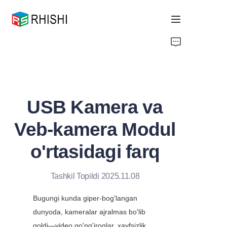
Home
Products
USB Kamera va
About Us
Veb-kamera Modul
News
o'rtasidagi farq
Support
Tashkil Topildi 2025.11.08
Bugungi kunda giper-bog'langan 
dunyoda, kameralar ajralmas bo'lib 
qoldi—video qo'ng'iroqlar, xavfsizlik 