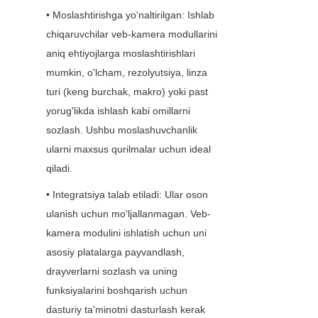
• Moslashtirishga yo'naltirilgan: Ishlab 
chiqaruvchilar veb-kamera modullarini 
aniq ehtiyojlarga moslashtirishlari 
mumkin, o'lcham, rezolyutsiya, linza 
turi (keng burchak, makro) yoki past 
yorug'likda ishlash kabi omillarni 
sozlash. Ushbu moslashuvchanlik 
ularni maxsus qurilmalar uchun ideal 
qiladi.
• Integratsiya talab etiladi: Ular oson 
ulanish uchun mo'ljallanmagan. Veb-
kamera modulini ishlatish uchun uni 
asosiy platalarga payvandlash, 
drayverlarni sozlash va uning 
funksiyalarini boshqarish uchun 
dasturiy ta'minotni dasturlash kerak 