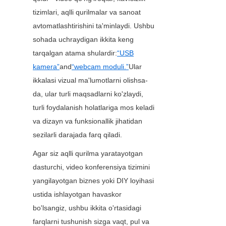
tizimlari, aqlli qurilmalar va sanoat 
avtomatlashtirishini ta'minlaydi. Ushbu 
sohada uchraydigan ikkita keng 
tarqalgan atama shulardir:
“USB
kamera”
and
“webcam moduli.”
Ular 
ikkalasi vizual ma'lumotlarni olishsa-
da, ular turli maqsadlarni ko'zlaydi, 
turli foydalanish holatlariga mos keladi 
va dizayn va funksionallik jihatidan 
sezilarli darajada farq qiladi.
Agar siz aqlli qurilma yaratayotgan 
dasturchi, video konferensiya tizimini 
yangilayotgan biznes yoki DIY loyihasi 
ustida ishlayotgan havaskor 
bo'lsangiz, ushbu ikkita o'rtasidagi 
farqlarni tushunish sizga vaqt, pul va 