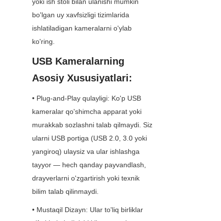
yoki ish stoli bilan ulanishi mumkin 
bo'lgan uy xavfsizligi tizimlarida 
ishlatiladigan kameralarni o'ylab 
ko'ring.
USB Kameralarning 
Asosiy Xususiyatlari:
• Plug-and-Play qulayligi: Ko'p USB 
kameralar qo'shimcha apparat yoki 
murakkab sozlashni talab qilmaydi. Siz 
ularni USB portiga (USB 2.0, 3.0 yoki 
yangiroq) ulaysiz va ular ishlashga 
tayyor — hech qanday payvandlash, 
drayverlarni o'zgartirish yoki texnik 
bilim talab qilinmaydi.
• Mustaqil Dizayn: Ular to'liq birliklar 