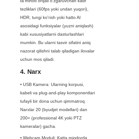
ta'minoti orqali o'zgaruvchan kadr 
tezliklari (60fps yoki undan yuqori), 
HDR, tungi ko'rish yoki hatto AI 
asosidagi funksiyalar (yuzni aniqlash) 
kabi xususiyatlarni dasturlashlari 
mumkin. Bu ularni tasvir sifatini aniq 
nazorat qilishni talab qiladigan ilovalar 
uchun mos qiladi.
4. Narx
• USB Kamera: Ularning korpusi, 
kabeli va plug-and-play komponentlari 
tufayli bir dona uchun qimmatroq. 
Narxlar 20 (byudjet modellari) dan 
200+ (professional 4K yoki PTZ 
kameralar) gacha.
• Webcam Moduli: Katta miqdorda 