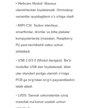
• Webcam Moduli: Maxsus 
ulanishlardan foydalanadi. Ommabop 
variantlar quyidagilarni o'z ichiga oladi:
◦ MIPI-CSI: Tezkor interfeys, 
smartfonlar, dronlar va bitta platalar 
kompyuterlarda (masalan, Raspberry 
Pi) past kechikishli video uchun 
ishlatiladi.
◦ USB 2.0/3.0 (Modul darajasi): Ba'zi 
modullar USB dan foydalanadi, lekin 
ular standart portga ulanish o'rniga 
PCB ga to'g'ridan-to'g'ri payvandlashni 
talab qiladi.
◦ LVDS: Sanoat uskunalarida uzoq 
masofali ma'lumot uzatish uchun 