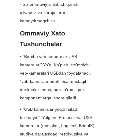
◦ Siz ommaviy ishlab chiqarish 
qilyapsiz va xarajatlarni 
kamaytirmoqchisiz.
Ommaviy Xato 
Tushunchalar
• “Barcha veb-kameralar USB 
kameralar,” Yo'q. Ko'plab iste'molchi 
veb-kameralari USBdan foydalanadi, 
“veb-kamera moduli” esa mustaqil 
qurilmalar emas, balki o'rnatilgan 
komponentlarga ishora qiladi.
• “USB kameralar yuqori sifatli 
bo'lmaydi”: Yolg'on. Professional USB 
kameralar (masalan, Logitech Brio 4K) 
studiya darajasidagi rezolyutsiya va 