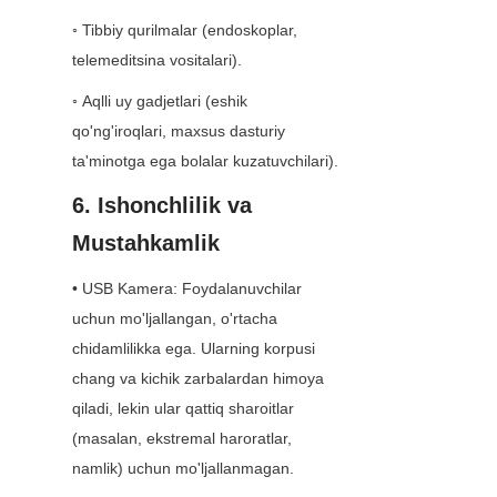
◦ Tibbiy qurilmalar (endoskoplar, 
telemeditsina vositalari).
◦ Aqlli uy gadjetlari (eshik 
qo'ng'iroqlari, maxsus dasturiy 
ta'minotga ega bolalar kuzatuvchilari).
6. Ishonchlilik va 
Mustahkamlik
• USB Kamera: Foydalanuvchilar 
uchun mo'ljallangan, o'rtacha 
chidamlilikka ega. Ularning korpusi 
chang va kichik zarbalardan himoya 
qiladi, lekin ular qattiq sharoitlar 
(masalan, ekstremal haroratlar, 
namlik) uchun mo'ljallanmagan.