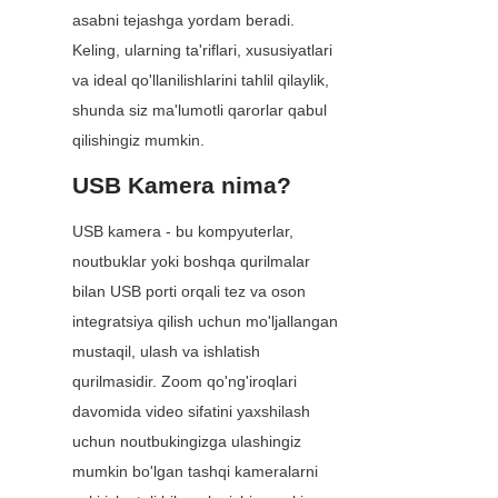
asabni tejashga yordam beradi. 
Keling, ularning ta'riflari, xususiyatlari 
va ideal qo'llanilishlarini tahlil qilaylik, 
shunda siz ma'lumotli qarorlar qabul 
qilishingiz mumkin.
USB Kamera nima?
USB kamera - bu kompyuterlar, 
noutbuklar yoki boshqa qurilmalar 
bilan USB porti orqali tez va oson 
integratsiya qilish uchun mo'ljallangan 
mustaqil, ulash va ishlatish 
qurilmasidir. Zoom qo'ng'iroqlari 
davomida video sifatini yaxshilash 
uchun noutbukingizga ulashingiz 
mumkin bo'lgan tashqi kameralarni 