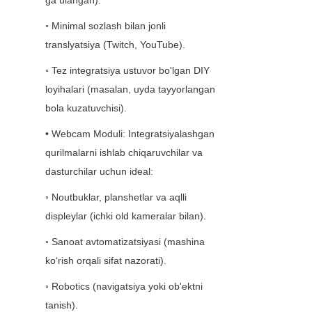
ga ulangan).
◦ Minimal sozlash bilan jonli 
translyatsiya (Twitch, YouTube).
◦ Tez integratsiya ustuvor bo'lgan DIY 
loyihalari (masalan, uyda tayyorlangan 
bola kuzatuvchisi).
• Webcam Moduli: Integratsiyalashgan 
qurilmalarni ishlab chiqaruvchilar va 
dasturchilar uchun ideal:
◦ Noutbuklar, planshetlar va aqlli 
displeylar (ichki old kameralar bilan).
◦ Sanoat avtomatizatsiyasi (mashina 
ko‘rish orqali sifat nazorati).
◦ Robotics (navigatsiya yoki ob'ektni 
tanish).