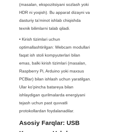
(masalan, ekspozitsiyani sozlash yoki 
HDR ni yoqish). Bu apparat dizayni va 
dasturiy ta'minot ishlab chiqishda 
texnik bilimlarni talab qiladi.
• Kirish tizimlari uchun 
optimallashtirilgan: Webcam modullari 
faqat ish stoli kompyuterlari bilan 
emas, balki kirish tizimlari (masalan, 
Raspberry Pi, Arduino yoki maxsus 
PCBlar) bilan ishlash uchun yaratilgan. 
Ular ko'pincha batareya bilan 
ishlaydigan qurilmalarda energiyani 
tejash uchun past quvvatli 
protokollardan foydalanadilar.
Asosiy Farqlar: USB 