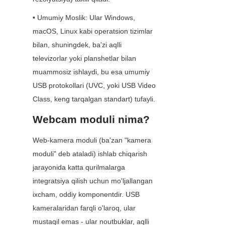
• Umumiy Moslik: Ular Windows, 
macOS, Linux kabi operatsion tizimlar 
bilan, shuningdek, ba'zi aqlli 
televizorlar yoki planshetlar bilan 
muammosiz ishlaydi, bu esa umumiy 
USB protokollari (UVC, yoki USB Video 
Class, keng tarqalgan standart) tufayli.
Webcam moduli nima?
Web-kamera moduli (ba'zan "kamera 
moduli" deb ataladi) ishlab chiqarish 
jarayonida katta qurilmalarga 
integratsiya qilish uchun mo'ljallangan 
ixcham, oddiy komponentdir. USB 
kameralaridan farqli o'laroq, ular 
mustaqil emas - ular noutbuklar, aqlli 