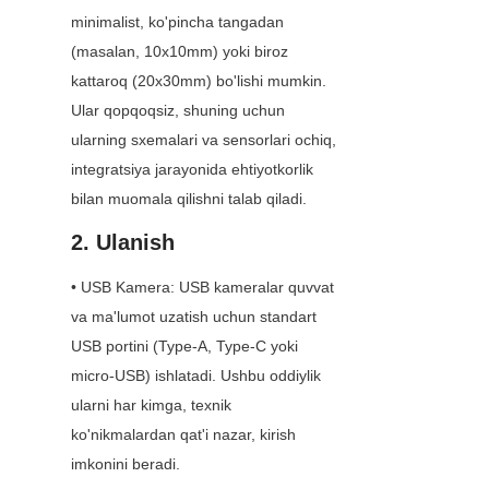
minimalist, ko'pincha tangadan 
(masalan, 10x10mm) yoki biroz 
kattaroq (20x30mm) bo'lishi mumkin. 
Ular qopqoqsiz, shuning uchun 
ularning sxemalari va sensorlari ochiq, 
integratsiya jarayonida ehtiyotkorlik 
bilan muomala qilishni talab qiladi.
2. Ulanish
• USB Kamera: USB kameralar quvvat 
va ma'lumot uzatish uchun standart 
USB portini (Type-A, Type-C yoki 
micro-USB) ishlatadi. Ushbu oddiylik 
ularni har kimga, texnik 
ko'nikmalardan qat'i nazar, kirish 
imkonini beradi.