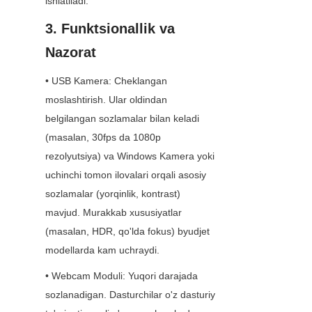
ishlatiladi.
3. Funktsionallik va 
Nazorat
• USB Kamera: Cheklangan 
moslashtirish. Ular oldindan 
belgilangan sozlamalar bilan keladi 
(masalan, 30fps da 1080p 
rezolyutsiya) va Windows Kamera yoki 
uchinchi tomon ilovalari orqali asosiy 
sozlamalar (yorqinlik, kontrast) 
mavjud. Murakkab xususiyatlar 
(masalan, HDR, qo'lda fokus) byudjet 
modellarda kam uchraydi.
• Webcam Moduli: Yuqori darajada 
sozlanadigan. Dasturchilar o'z dasturiy 