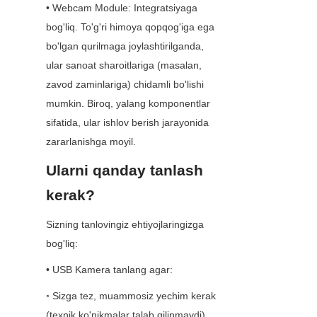
• Webcam Module: Integratsiyaga 
bog'liq. To'g'ri himoya qopqog'iga ega 
bo'lgan qurilmaga joylashtirilganda, 
ular sanoat sharoitlariga (masalan, 
zavod zaminlariga) chidamli bo'lishi 
mumkin. Biroq, yalang komponentlar 
sifatida, ular ishlov berish jarayonida 
zararlanishga moyil.
Ularni qanday tanlash 
kerak?
Sizning tanlovingiz ehtiyojlaringizga 
bog'liq:
• USB Kamera tanlang agar:
◦ Sizga tez, muammosiz yechim kerak 
(texnik ko'nikmalar talab qilinmaydi).