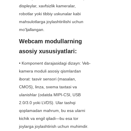
displeylar, xavfsizlik kameralar, 
robotlar yoki tibbiy uskunalar kabi 
mahsulotlarga joylashtirilishi uchun 
mo'ljallangan.
Webcam modullarning 
asosiy xususiyatlari:
• Komponent darajasidagi dizayn: Veb-
kamera moduli asosiy qismlardan 
iborat: tasvir sensori (masalan, 
CMOS), linza, sxema taxtasi va 
ulanishlar (odatda MIPI-CSI, USB 
2.0/3.0 yoki LVDS). Ular tashqi 
qoplamadan mahrum, bu esa ularni 
kichik va engil qiladi—bu esa tor 
joylarga joylashtirish uchun muhimdir.