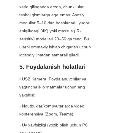
xarid qilinganda arzon, chunki ular 
tashqi qismlarga ega emas. Asosiy 
modullar 5–10 dan boshlanadi, yuqori 
aniqlikdagi (4K) yoki maxsus (IR-
sensitiv) modellari 20–50 ga teng. Bu 
ularni ommaviy ishlab chiqarish uchun 
iqtisodiy jihatdan samarali qiladi.
5. Foydalanish holatlari
• USB Kamera: Foydalanuvchilar va 
vaqtinchalik o'rnatmalar uchun eng 
yaxshisi:
◦ Noutbuklar/kompyuterlarda video 
konferensiya (Zoom, Teams).
◦ Uy xavfsizligi (yozib olish uchun PC 