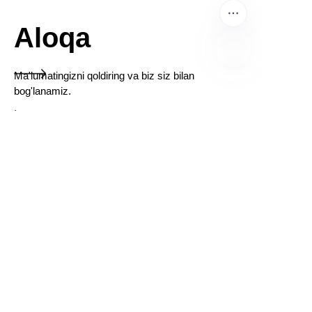
Aloqa
Ma'lumatingizni qoldiring va biz siz bilan
UZ
bog'lanamiz.
Ism
Kompaniya
Pochta
Hozir yuboring