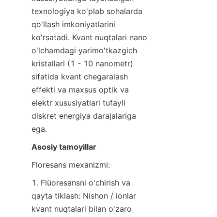
texnologiya ko'plab sohalarda 
qo'llash imkoniyatlarini 
ko'rsatadi. Kvant nuqtalari nano 
o'lchamdagi yarimo'tkazgich 
kristallari (1 - 10 nanometr) 
sifatida kvant chegaralash 
effekti va maxsus optik va 
elektr xususiyatlari tufayli 
diskret energiya darajalariga 
ega.
Asosiy tamoyillar
Floresans mexanizmi: 
1. Flüoresansni o'chirish va 
qayta tiklash: Nishon / ionlar 
kvant nuqtalari bilan o'zaro 