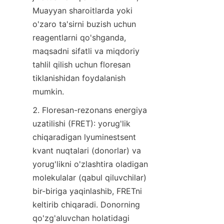
Muayyan sharoitlarda yoki 
o'zaro ta'sirni buzish uchun 
reagentlarni qo'shganda, 
maqsadni sifatli va miqdoriy 
tahlil qilish uchun floresan 
tiklanishidan foydalanish 
mumkin.
2. Floresan-rezonans energiya 
uzatilishi (FRET): yorug'lik 
chiqaradigan lyuminestsent 
kvant nuqtalari (donorlar) va 
yorug'likni o'zlashtira oladigan 
molekulalar (qabul qiluvchilar) 
bir-biriga yaqinlashib, FRETni 
keltirib chiqaradi. Donorning 
qo'zg'aluvchan holatidagi 