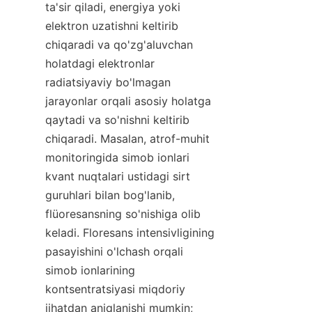
ta'sir qiladi, energiya yoki 
elektron uzatishni keltirib 
chiqaradi va qo'zg'aluvchan 
holatdagi elektronlar 
radiatsiyaviy bo'lmagan 
jarayonlar orqali asosiy holatga 
qaytadi va so'nishni keltirib 
chiqaradi. Masalan, atrof-muhit 
monitoringida simob ionlari 
kvant nuqtalari ustidagi sirt 
guruhlari bilan bog'lanib, 
flüoresansning so'nishiga olib 
keladi. Floresans intensivligining 
pasayishini o'lchash orqali 
simob ionlarining 
kontsentratsiyasi miqdoriy 
jihatdan aniqlanishi mumkin; 