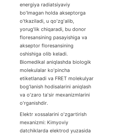
energiya radiatsiyaviy 
bo'lmagan holda akseptorga 
o'tkaziladi, u qo'zg'alib, 
yorug'lik chiqaradi, bu donor 
floresansining pasayishiga va 
akseptor floresansining 
oshishiga olib keladi. 
Biomedikal aniqlashda biologik 
molekulalar ko'pincha 
etiketlanadi va FRET molekulyar 
bog'lanish hodisalarini aniqlash 
va o'zaro ta'sir mexanizmlarini 
o'rganishdir.
Elektr xossalarini o'zgartirish 
mexanizmi: Kimyoviy 
datchiklarda elektrod yuzasida 