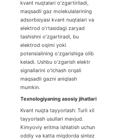
kvant nuqtalari o'zgartiriladi, 
maqsadli gaz molekulalarining 
adsorbsiyasi kvant nuqtalari va 
elektrod o'rtasidagi zaryad 
tashishni o'zgartiradi, bu 
elektrod oqimi yoki 
potensialining o'zgarishiga olib 
keladi. Ushbu o'zgarish elektr 
signallarini o'lchash orqali 
maqsadli gazni aniqlash 
mumkin.
Texnologiyaning asosiy jihatlari
Kvant nuqta tayyorlash: Turli xil 
tayyorlash usullari mavjud. 
Kimyoviy eritma ishlatish uchun 
oddiy va katta miqdorda sintez 