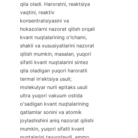
qila oladi. Haroratni, reaktsiya 
vaqtini, reaktiv 
konsentratsiyasini va 
hokazolarni nazorat qilish orqali 
kvant nuqtalarining o'lchami, 
shakli va xususiyatlarini nazorat 
qilish mumkin, masalan, yuqori 
sifatli kvant nuqtalarini sintez 
qila oladigan yuqori haroratli 
termal in'ektsiya usuli; 
molekulyar nurli epitaks usuli 
ultra yuqori vakuum ostida 
o'sadigan kvant nuqtalarining 
qatlamlar sonini va atomik 
joylashishini aniq nazorat qilishi 
mumkin, yuqori sifatli kvant 
nuqtalarini tayyorlaydi, ammo 