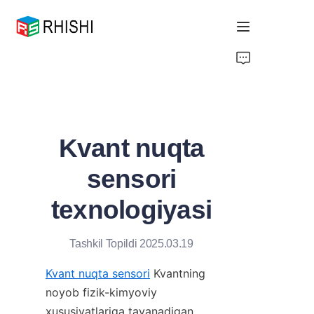
Home
Products
Kvant nuqta
About Us
sensori
News
texnologiyasi
Support
Tashkil Topildi 2025.03.19
Kvant nuqta sensori
 Kvantning 
noyob fizik-kimyoviy 
xususiyatlariga tayanadigan 