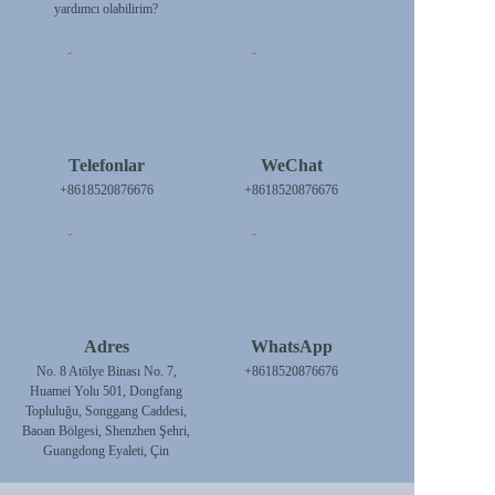
yardımcı olabilirim?
Telefonlar
WeChat
+8618520876676
+8618520876676
Adres
WhatsApp
No. 8 Atölye Binası No. 7,
+8618520876676
Huamei Yolu 501, Dongfang
Topluluğu, Songgang Caddesi,
Baoan Bölgesi, Shenzhen Şehri,
Guangdong Eyaleti, Çin