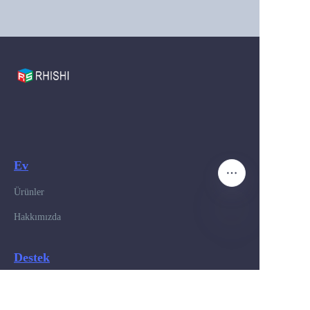
Ev
Ürünler
Hakkımızda
TR
Destek
+8618520876676
+8613603070842