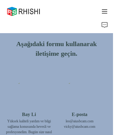
Home
Aşağıdaki formu kullanarak
Products
iletişime geçin.
About Us
News
Support
Bay Li
E-posta
Yüksek kaliteli yardım ve bilgi
leo@aiusbcam.com
sağlama konusunda hevesli ve
vicky@aiusbcam.com
profesyonelim. Bugün size nasıl