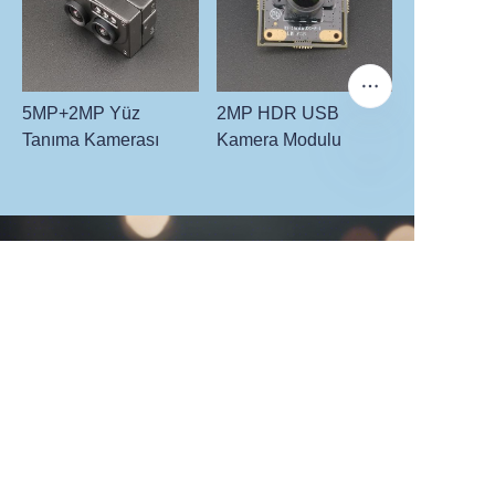
5MP+2MP Yüz
2MP HDR USB
Tanıma Kamerası
Kamera Modulu
TR
Bilgilerinizi bırakın ve
sizi biz arayalım.
Ad