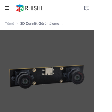
Tümü
3D Derinlik Görüntüleme için 2MP Çift Lensli Stereo Kamera Modülü
Home
Products
About Us
News
Support