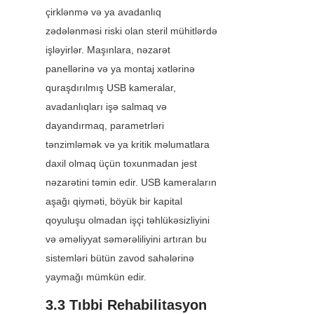
çirklənmə və ya avadanlıq 
zədələnməsi riski olan steril mühitlərdə 
işləyirlər. Maşınlara, nəzarət 
panellərinə və ya montaj xətlərinə 
quraşdırılmış USB kameralar, 
avadanlıqları işə salmaq və 
dayandırmaq, parametrləri 
tənzimləmək və ya kritik məlumatlara 
daxil olmaq üçün toxunmadan jest 
nəzarətini təmin edir. USB kameraların 
aşağı qiyməti, böyük bir kapital 
qoyuluşu olmadan işçi təhlükəsizliyini 
və əməliyyat səmərəliliyini artıran bu 
sistemləri bütün zavod sahələrinə 
yaymağı mümkün edir.
3.3 Tıbbi Rehabilitasyon 