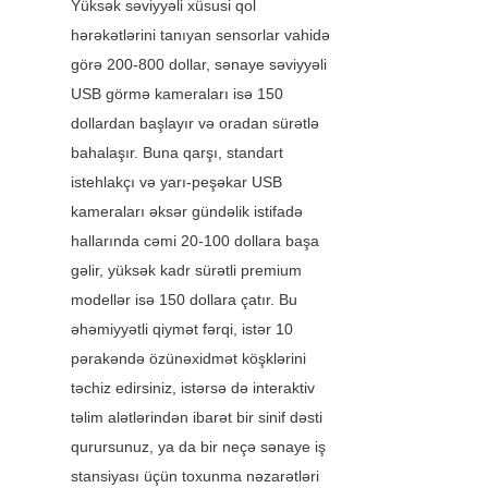
Yüksək səviyyəli xüsusi qol 
hərəkətlərini tanıyan sensorlar vahidə 
görə 200-800 dollar, sənaye səviyyəli 
USB görmə kameraları isə 150 
dollardan başlayır və oradan sürətlə 
bahalaşır. Buna qarşı, standart 
istehlakçı və yarı-peşəkar USB 
kameraları əksər gündəlik istifadə 
hallarında cəmi 20-100 dollara başa 
gəlir, yüksək kadr sürətli premium 
modellər isə 150 dollara çatır. Bu 
əhəmiyyətli qiymət fərqi, istər 10 
pərakəndə özünəxidmət köşklərini 
təchiz edirsiniz, istərsə də interaktiv 
təlim alətlərindən ibarət bir sinif dəsti 
qurursunuz, ya da bir neçə sənaye iş 
stansiyası üçün toxunma nəzarətləri 