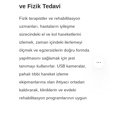
ve Fizik Tedavi
Fizik terapistler ve rehabilitasyon 
uzmanları, hastaların iyileşme 
sürecindeki el ve kol hareketlerini 
izlemek, zaman içindeki ilerlemeyi 
ölçmek ve egzersizlerin doğru formda 
yapılmasını sağlamak için jest 
tanımayı kullanırlar. USB kameralar, 
pahalı tıbbi hareket izleme 
ekipmanlarına olan ihtiyacı ortadan 
kaldırarak, kliniklerin ve evdeki 
TR
rehabilitasyon programlarının uygun 
fiyatlı, taşınabilir kurulumlar 
kullanmasına olanak tanır. Terapistler, 
standart bir USB kamera ve açık 
kaynaklı yazılımla jest verilerini 