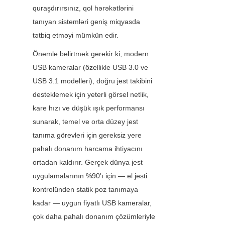
quraşdırırsınız, qol hərəkətlərini 
tanıyan sistemləri geniş miqyasda 
tətbiq etməyi mümkün edir.
Önemle belirtmek gerekir ki, modern 
USB kameralar (özellikle USB 3.0 ve 
USB 3.1 modelleri), doğru jest takibini 
desteklemek için yeterli görsel netlik, 
kare hızı ve düşük ışık performansı 
sunarak, temel ve orta düzey jest 
tanıma görevleri için gereksiz yere 
pahalı donanım harcama ihtiyacını 
ortadan kaldırır. Gerçek dünya jest 
uygulamalarının %90'ı için — el jesti 
kontrolünden statik poz tanımaya 
kadar — uygun fiyatlı USB kameralar, 
çok daha pahalı donanım çözümleriyle 