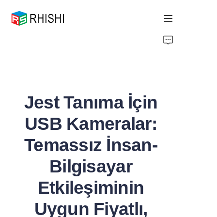
Home
Products
Jest Tanıma İçin
About Us
USB Kameralar:
News
Temassız İnsan-
Support
Bilgisayar
Etkileşiminin
Uygun Fiyatlı,