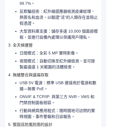
99.7%。
反欺騙技術：紅外線感應器檢測皮膚紋理、
熱簽名和血流，以驗證“活”的人類存在並阻止
假憑證。
大型資料庫支援：儲存多達 10,000 個面部模
板，並進行設備內處理以保護用戶隱私。
3. 全天候運營
日間模式：全彩 5 MP 實時影像。
夜間模式：自動切換至紅外線檢測，並可錄
製最遠達 1 米範圍的活體檢查。
4. 無縫整合與遠端存取
USB 5V 電源：標準 USB 連接用於電源和數
據—無需 PoE。
ONVIF & TCP/IP: 與第三方 NVR、VMS 和
門禁控制面板相容。
行動與網頁應用程式：隨時隨地可訪問的實
時視圖、事件警報和日誌報告。
5. 堅固且防風防雨的設計