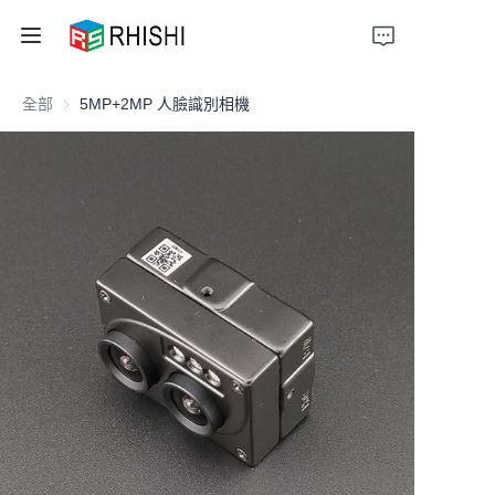
全部
5MP+2MP 人臉識別相機
Home
Products
About Us
News
Support