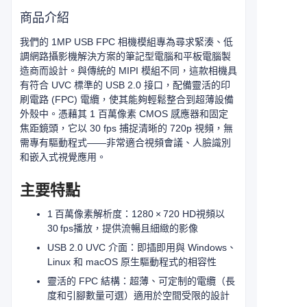
商品介紹
我們的 1MP USB FPC 相機模組專為尋求緊湊、低
調網路攝影機解決方案的筆記型電腦和平板電腦製
造商而設計。與傳統的 MIPI 模組不同，這款相機具
有符合 UVC 標準的 USB 2.0 接口，配備靈活的印
刷電路 (FPC) 電纜，使其能夠輕鬆整合到超薄設備
外殼中。憑藉其 1 百萬像素 CMOS 感應器和固定
焦距鏡頭，它以 30 fps 捕捉清晰的 720p 視頻，無
需專有驅動程式——非常適合視頻會議、人臉識別
和嵌入式視覺應用。
主要特點
1 百萬像素解析度：1280 × 720 HD視頻以
30 fps播放，提供流暢且細緻的影像
USB 2.0 UVC 介面：即插即用與 Windows、
Linux 和 macOS 原生驅動程式的相容性
靈活的 FPC 結構：超薄、可定制的電纜（長
度和引腳數量可選）適用於空間受限的設計