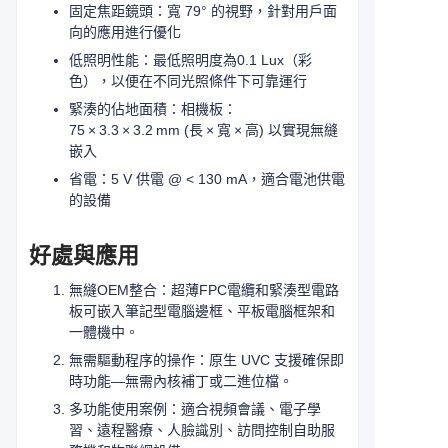
固定焦距鏡頭：寬 79° 的視野，針對用戶面
向的應用進行優化
低照明性能：最低照明度為0.1 Lux（彩
色），以便在不同光照條件下可靠運行
緊湊的佔地面積：相機板：
75 × 3.3 × 3.2 mm (長 × 寬 × 高) 以實現無縫
嵌入
省電：5 V 供電 @ < 130 mA，適合電池供電
的設備
好處與應用
無縫OEM整合：超薄FPC電纜和緊湊型電路
板可嵌入筆記型電腦邊框、平板電腦框架和
一體機中。
無需驅動程序的操作：原生 UVC 支援確保即
時功能—無需內核補丁或二進位檔。
多功能使用案例：適合視頻會議、電子學
習、遠程醫療、人臉識別、訪問控制自助服