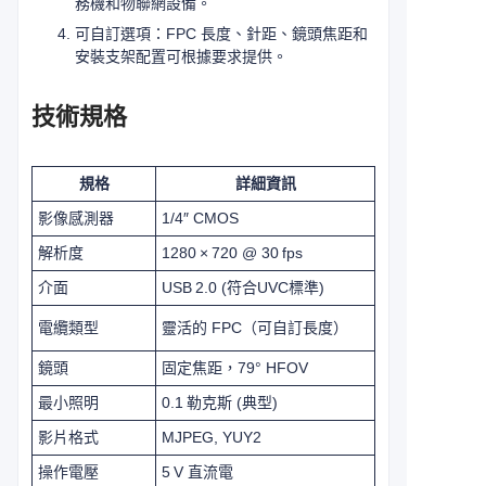
務機和物聯網設備。
可自訂選項：FPC 長度、針距、鏡頭焦距和
安裝支架配置可根據要求提供。
技術規格
規格
詳細資訊
影像感測器
1/4″ CMOS
解析度
1280 × 720 @ 30 fps
介面
USB 2.0 (符合UVC標準)
電纜類型
靈活的 FPC（可自訂長度）
鏡頭
固定焦距，79° HFOV
最小照明
0.1 勒克斯 (典型)
影片格式
MJPEG, YUY2
操作電壓
5 V 直流電