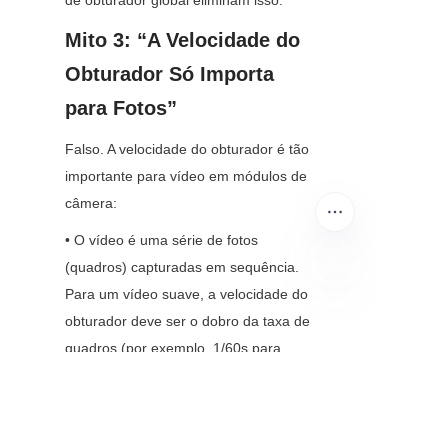
de obturador global eliminam isso.
Mito 3: “A Velocidade do 
Obturador Só Importa 
para Fotos”
Falso. A velocidade do obturador é tão 
importante para vídeo em módulos de 
câmera:
• O vídeo é uma série de fotos 
(quadros) capturadas em sequência. 
Para um vídeo suave, a velocidade do 
PT
obturador deve ser o dobro da taxa de 
quadros (por exemplo, 1/60s para 
vídeo a 30fps, 1/120s para vídeo a 
60fps). Isso segue a “regra do 
obturador de 180 graus” e evita 