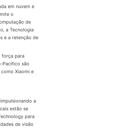
ada em nuvem e 
ite o 
computação de 
, a Tecnologia 
s e a retenção de 
força para 
Pacífico são 
 como Xiaomi e 
impulsionando a 
ais estão se 
echnology para 
ades de visão 