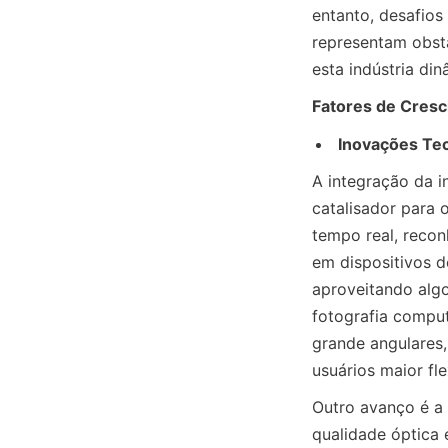
entanto, desafios
representam obstá
esta indústria din
Fatores de Cres
Inovações Te
A integração da i
catalisador para 
tempo real, recon
em dispositivos 
aproveitando algo
fotografia comput
grande angulares,
usuários maior fl
Outro avanço é a 
qualidade óptica