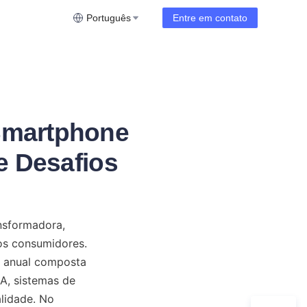
Português
Entre em contato
Smartphone
e Desafios
sformadora, 
s consumidores. 
 anual composta 
, sistemas de 
lidade. No 