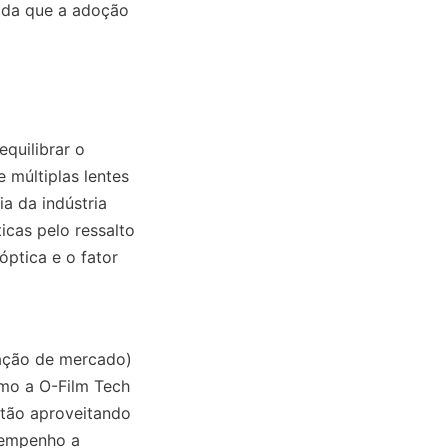
ida que a adoção 
uilibrar o 
múltiplas lentes 
 da indústria 
cas pelo ressalto 
ptica e o fator 
ação de mercado) 
mo a O-Film Tech 
tão aproveitando 
empenho a 