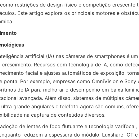
 como restrições de design físico e competição crescente 
culos. Este artigo explora os principais motores e obstác
âmica.
cimento
cnológicas
nteligência artificial (IA) nas câmeras de smartphones é um
o crescimento. Recursos com tecnologia de IA, como detec
hecimento facial e ajustes automáticos de exposição, torn
de ponta. Por exemplo, empresas como OmniVision e Sony e
ritmos de IA para melhorar o desempenho em baixa luminos
acional avançada. Além disso, sistemas de múltiplas câmer
 ultra grande angulares e telefoto agora são comuns, ofer
exibilidade na captura de conteúdos diversos.
adoção de lentes de foco flutuante e tecnologia varifocal,
 enquanto reduzem a espessura do módulo. Luxshare-ICT e 