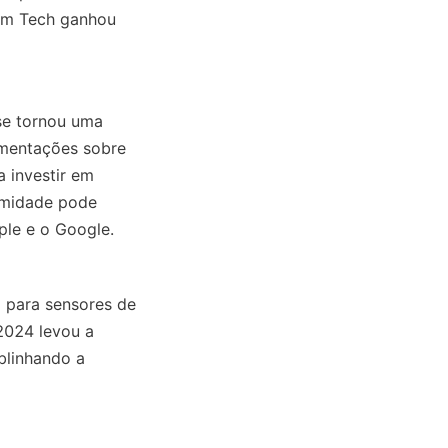
lm Tech ganhou 
se tornou uma 
mentações sobre 
 investir em 
rmidade pode 
ple e o Google.
 para sensores de 
024 levou a 
linhando a 