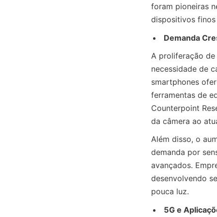
foram pioneiras n
dispositivos fin
Demanda Cresc
A proliferação de
necessidade de ca
smartphones ofer
ferramentas de ed
Counterpoint Res
da câmera ao atua
Além disso, o aum
demanda por senso
avançados. Empre
desenvolvendo se
pouca luz.
5G e Aplicaçõ