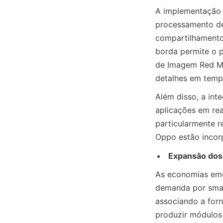
A implementação 
processamento de 
compartilhamento
borda permite o p
de Imagem Red Map
detalhes em tempo
Além disso, a int
aplicações em re
particularmente 
Oppo estão incor
Expansão dos
As economias emer
demanda por smart
associando a for
produzir módulos