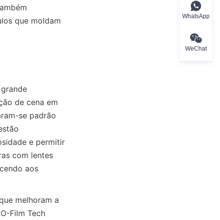
também 
WhatsApp
ulos que moldam 
WeChat
 grande 
ção de cena em 
aram-se padrão 
stão 
idade e permitir 
as com lentes 
ecendo aos 
 que melhoram a 
O-Film Tech 