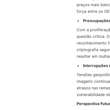
preços mais baixo
força entre os OE
Preocupações 
Com a proliferaçã
questão crítica.
reconhecimento fa
criptografia segu
resultar em mult
Interrupções 
Tensões geopolíti
imagem) continua
atrasos nas reme
vulnerabilidade d
Perspectiva Fut