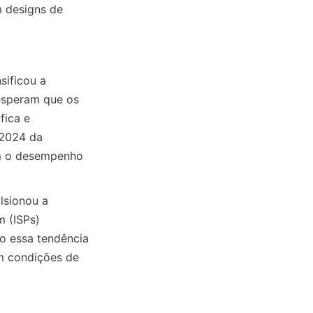
 designs de 
ificou a 
esperam que os 
ica e 
2024 da 
m o desempenho 
sionou a 
 (ISPs) 
 essa tendência 
 condições de 