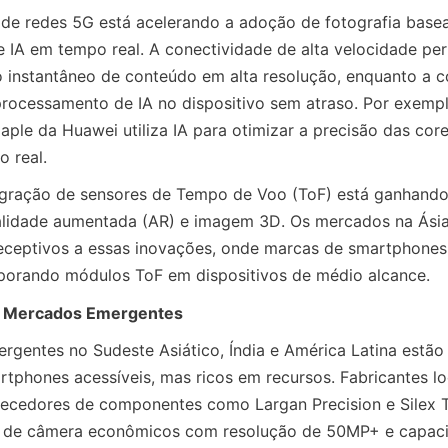
de redes 5G está acelerando a adoção de fotografia base
IA em tempo real. A conectividade de alta velocidade perm
 instantâneo de conteúdo em alta resolução, enquanto a 
rocessamento de IA no dispositivo sem atraso. Por exemplo
le da Huawei utiliza IA para otimizar a precisão das core
 real.
egração de sensores de Tempo de Voo (ToF) está ganhando 
alidade aumentada (AR) e imagem 3D. Os mercados na Ásia-
receptivos a essas inovações, onde marcas de smartphones
porando módulos ToF em dispositivos de médio alcance.
 Mercados Emergentes
gentes no Sudeste Asiático, Índia e América Latina estão 
phones acessíveis, mas ricos em recursos. Fabricantes loc
necedores de componentes como Largan Precision e Silex T
 de câmera econômicos com resolução de 50MP+ e capacid