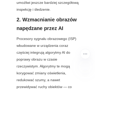
umożliwi jeszcze bardziej szczegółową 
inspekcję i śledzenie.
2. Wzmacnianie obrazów 
napędzane przez AI
Procesory sygnału obrazowego (ISP) 
wbudowane w urządzenia coraz 
częściej integrują algorytmy AI do 
poprawy obrazu w czasie 
rzeczywistym. Algorytmy te mogą 
korygować zmiany oświetlenia, 
redukować szumy, a nawet 
PO
przewidywać ruchy obiektów — co 
dodatkowo poprawia dokładność 
systemów wizji ramion robotycznych. 
Na przykład, moduły z globalną 