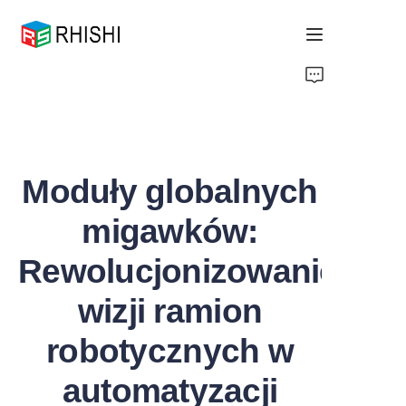
Home
Products
Moduły globalnych
About Us
migawków:
News
Rewolucjonizowanie
Support
wizji ramion
robotycznych w
automatyzacji