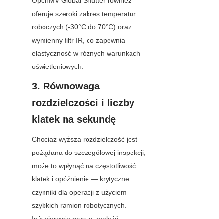
OpenMV Global Shutter również 
oferuje szeroki zakres temperatur 
roboczych (-30°C do 70°C) oraz 
wymienny filtr IR, co zapewnia 
elastyczność w różnych warunkach 
oświetleniowych.
3. Równowaga 
rozdzielczości i liczby 
klatek na sekundę
Chociaż wyższa rozdzielczość jest 
pożądana do szczegółowej inspekcji, 
może to wpłynąć na częstotliwość 
klatek i opóźnienie — krytyczne 
czynniki dla operacji z użyciem 
szybkich ramion robotycznych. 
Inżynierowie muszą znaleźć 