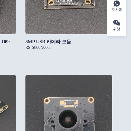
왓츠앱
위챗
109°
8MP USB 카메라 모듈
RS-S800N0008