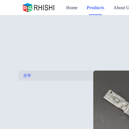
Home
Products
About 
모두
모두