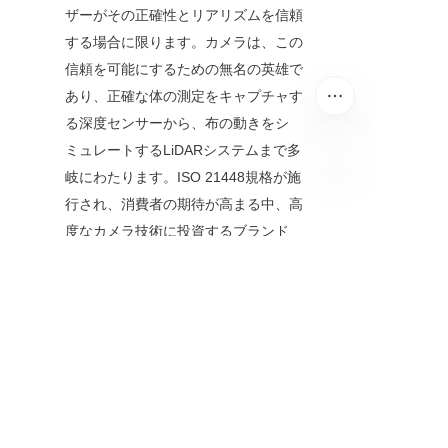
ザーがその正確性とリアリズムを信頼
する場合に限ります。カメラは、この
信頼を可能にするための無名の英雄で
あり、正確な体の測定をキャプチャす
る深度センサーから、布の動きをシ
ミュレートするLiDARシステムまで多
岐にわたります。ISO 21448規格が施
JP
行され、消費者の期待が高まる中、高
度なカメラ技術に投資するブランド
は、混雑した市場で際立つことでしょ
う。
ファッション小売業者にとって、メッ
セージは明確です：デジタル時代に成
功するためには、カメラに賭ける必要
があります。あなたが小さなブティッ
クであろうと、グローバルブランドで