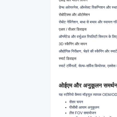
एआई और मशीन विजन
डेप्थ अवेयरनेस, ऑब्जेक्ट रिकग्निशन और स्थ
रोबोटिक्स और ऑटोमेशन
रोबोट नेविगेशन, बाधा से बचाव और स्वायत्त ग
एआर / वीआर डिवाइस
ऑगमेंटेड और वर्चुअल रियलिटी सिस्टम के लिए
3D स्कैनिंग और मापन
औद्योगिक निरीक्षण, चेहरे की स्कैनिंग और स्मार्
स्मार्ट डिवाइस
स्मार्ट टर्मिनलों, सेल्फ-सर्विस कियोस्क, एक्स
ओईएम और अनुकूलन समर्थ
यह स्टीरियो कैमरा मॉड्यूल व्यापक OEM/ODM
सेंसर चयन
पीसीबी आयाम अनुकूलन
लेंस FOV समायोजन