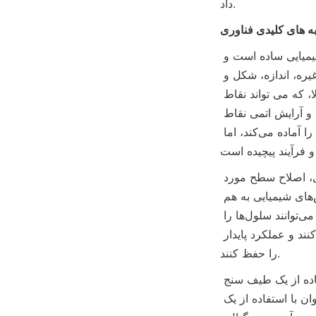
داد.
ه های کلیدی فناوری
آماده سازی نقاط کوانتومی: روش های آماده سازی مختلفی وجود دارد. کارکرد محلول شیمیایی ساده است و 
می تواند مقدار زیادی را سنتز کند. با کنترل دما، زمان واکنش، غلظت واکنش دهنده و غیره، اندازه، شکل و 
خواص نقاط کوانتومی را می توان کنترل کرد، مانند روش تزریق حرارتی در دمای بالا، که می تواند نقاط 
کوانتومی با کیفیت بالا را سنتز کند. روش اپیتاکس پرتو مولکولی می‌تواند دقیقاً تعداد لایه‌ها و آرایش اتمی نقاط 
کوانتومی را که تحت خلاء فوق‌العاده رشد می‌کنند کنترل کند، نقاط کوانتومی با کیفیت بالا را آماده می‌کند، اما 
اصلاح سطح: به منظور بهبود پایداری، زیست سازگاری و قابلیت اتصال ویژه نقاط کوانتومی، اصلاح سطح مورد 
نیاز است. گروه‌های آلی مانند آنتی‌بادی‌ها، اسیدهای نوکلئیک، آنزیم‌ها و غیره از طریق روش‌های شیمیایی به هم 
متصل می‌شوند. در کاربردهای زیست پزشکی، نقاط کوانتومی اصلاح شده با آنتی بادی‌ها می‌توانند سلول‌ها را 
هدف قرار دهند و در عین حال پراکندگی نقاط کوانتومی را بهبود بخشند، از تجمع جلوگیری کنند و عملکرد پایدار 
را حفظ کنند.
تشخیص و پردازش سیگنال: شدت فلورسانس و طول عمر فلورسانس را می توان با استفاده از یک طیف سنج 
فلورسانس و یک میکروسکوپ کانفوکال اندازه گیری کرد. سیگنال های الکتریکی را می توان با استفاده از یک 