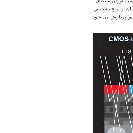
ایستگاه کاری الکتروشیمیایی و یک ترانزیستور اثر میدان اندازه گیری کرد. پس از به دست آوردن سیگنال، 
توسط الگوریتم ها و نرم افزارهای پیچیده برای حذف نویز، استخراج اطلاعات معتبر و اطمینان از نتایج تشخیص 