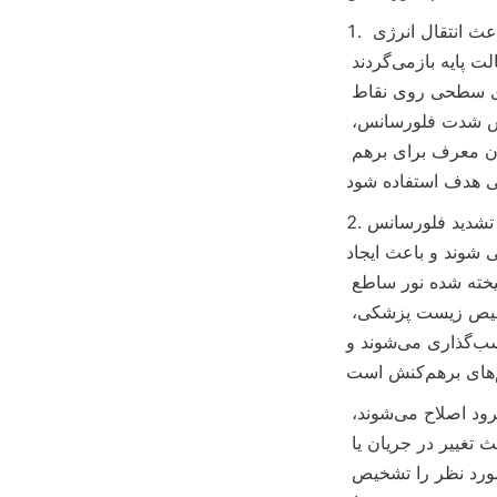
1. خاموش کردن فلورسانس و بازیابی: هدف / یون‌ها با نقاط کوانتومی برهمکنش می‌کنند و باعث انتقال انرژی 
یا الکترون می‌شوند و الکترون‌های حالت برانگیخته از طریق فرآیندهای غیر تشعشعی به حالت پایه بازمی‌گردند 
و باعث خاموش شدن می‌شوند. برای مثال، در پایش محیطی، یون‌های جیوه به گروه‌های سطحی روی نقاط 
کوانتومی متصل می‌شوند و باعث خاموش شدن فلورسانس می‌شوند. با اندازه‌گیری کاهش شدت فلورسانس، 
غلظت یون‌های جیوه را می‌توان به صورت کمی تعیین کرد. تحت شرایط خاص و یا افزودن معرف برای برهم 
2. انتقال انرژی تشدید فلورسانس (FRET): نقاط کوانتومی فلورسنت (اهداکننده) که نور ساطع می کنند و 
عث ایجاد FRET می شوند. 
انرژی حالت برانگیخته دهنده به صورت غیر تشعشعی به گیرنده منتقل می شود که برانگیخته شده نور ساطع 
می کند و باعث کاهش فلورسانس دهنده و افزایش فلورسانس گیرنده می شود. در تشخیص زیست پزشکی، 
مولکول‌های بیولوژیکی اغلب برچسب‌گذاری می‌شوند و FRET برای تشخیص رویدادهای اتصال مولکولی و 
مکانیسم تغییر خواص الکتریکی: در حسگرهای شیمیایی، نقاط کوانتومی روی سطح الکترود اصلاح می‌شوند، 
جذب مولکول‌های گاز هدف، انتقال بار بین نقاط کوانتومی و الکترود را تغییر می‌دهد و باعث تغییر در جریان یا 
پتانسیل الکترود می‌شود. با اندازه گیری سیگنال های الکتریکی این تغییر، می توان گاز مورد نظر را تشخیص 