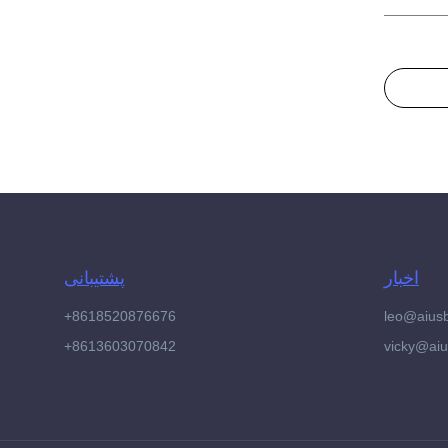
اخبار
پشتیبانی
+8618520876676
leo@aius
+8613603070842
vicky@ai