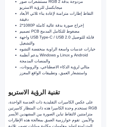
مستشعرات صور RGB مزدوجة بدقة 2
ميجابكسل للرؤية الاستريو
التقاط إطارات متزامنة لإعادة بناء ثلاثي الأبعاد
دقيقة
2*1080P إخراج صورة بدقة عالية كاملة
تصميم PCB مضغوط للتكامل المدمج
واجهة USB Type-C / USB 2.0 قابلة للتوصيل
والتشغيل
خيارات عدسات واسعة الزاوية منخفضة التشوه
يدعم أنظمة Windows و Linux و Android
والمنصات المدمجة
مثالي لرؤية الذكاء الاصطناعي، والروبوتات،
واستشعار العمق، وتطبيقات الواقع المعزز
تقنية الرؤية الاستريو
على عكس الكاميرات التقليدية ذات العدسة الواحدة،
تستخدم وحدة الكاميرا هذه ذات المنظار كاميرتين RGB
متزامنتين لالتقاط تباين الصورة بين المشهدين الأيسر
والأيمن. تقوم خوارزمية العمق بمعالجة هذه الإطارات
المتزامنة لتوليد معلومات مكانية وبيانات تصوير ثلاثية