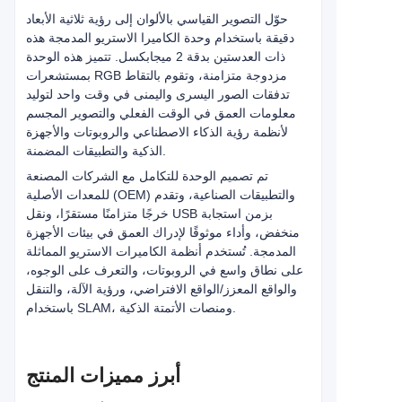
حوّل التصوير القياسي بالألوان إلى رؤية ثلاثية الأبعاد
دقيقة باستخدام وحدة الكاميرا الاستريو المدمجة هذه
ذات العدستين بدقة 2 ميجابكسل. تتميز هذه الوحدة
بمستشعرات RGB مزدوجة متزامنة، وتقوم بالتقاط
تدفقات الصور اليسرى واليمنى في وقت واحد لتوليد
معلومات العمق في الوقت الفعلي والتصوير المجسم
لأنظمة رؤية الذكاء الاصطناعي والروبوتات والأجهزة
الذكية والتطبيقات المضمنة.
تم تصميم الوحدة للتكامل مع الشركات المصنعة
للمعدات الأصلية (OEM) والتطبيقات الصناعية، وتقدم
خرجًا متزامنًا مستقرًا، ونقل USB بزمن استجابة
منخفض، وأداء موثوقًا لإدراك العمق في بيئات الأجهزة
المدمجة. تُستخدم أنظمة الكاميرات الاستريو المماثلة
على نطاق واسع في الروبوتات، والتعرف على الوجوه،
والواقع المعزز/الواقع الافتراضي، ورؤية الآلة، والتنقل
باستخدام SLAM، ومنصات الأتمتة الذكية.
أبرز مميزات المنتج