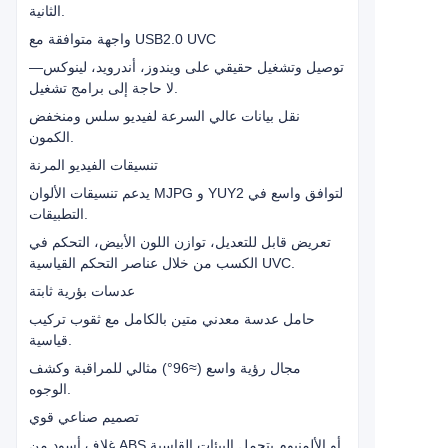
الثانية.
واجهة متوافقة مع USB2.0 UVC
توصيل وتشغيل حقيقي على ويندوز، أندرويد، لينوكس—
لا حاجة إلى برامج تشغيل.
نقل بيانات عالي السرعة لفيديو سلس ومنخفض
الكمون.
تنسيقات الفيديو المرنة
يدعم تنسيقات الألوان MJPG و YUY2 لتوافق واسع في
التطبيقات.
تعريض قابل للتعديل، توازن اللون الأبيض، التحكم في
الكسب من خلال عناصر التحكم القياسية UVC.
عدسات بؤرية ثابتة
حامل عدسة معدني متين بالكامل مع ثقوب تركيب
قياسية.
مجال رؤية واسع (≈96°) مثالي للمراقبة وكشف
الوجوه.
تصميم صناعي قوي
غلاف أسود من ABS أو الألمنيوم يتحمل البيئات القاسية.