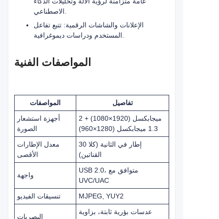
عامة متزامنة لرؤية الآلة وتحليلات الذكاء
الاصطناعي.
الإعلانات والشاشات الرقمية: تتبع تفاعل
المستخدم ودراسات ديموغرافية.
المواصفات الفنية
تفاصيل
المواصفات
2 ميجابكسل (1920×1080) +
أجهزة استشعار
1.3 ميجابكسل (1280×960)
الصورة
30 إطار في الثانية (كلا
معدل الإطارات
القناتين)
الأقصى
USB 2.0، متوافق مع
واجهة
UVC/UAC
MJPEG, YUY2
تنسيقات الفيديو
عدسات بؤرية ثابتة، بزاوية
البصريات