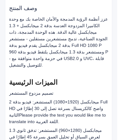
وصف المنتج
عزز أنظمة الرؤية المدمجة والأمان الخاصة بك مع وحدة
الكاميرا المزدوجة العدسة بدقة 2 ميجابكسل + 1.3
ميجابكسل عالية الدقة. هذه الوحدة المدمجة، ذات
الجودة الصناعية، تدمج مستشعرين مستقلين - مستشعر
بدقة 2 ميجابكسل يقدم فيديو بدقة Full HD 1080 P
ومستشعر بدقة 1.3 ميجابكسل يلتقط فيديو بدقة 960 P
- في حزمة واحدة متوافقة مع USB2.0 و UVC، قابلة
للتوصيل والتشغيل.
الميزات الرئيسية
تصميم مزدوج المستشعر
2 ميجابكسل (1920×1080) المستشعر: فيديو بدقة Full
HD واضح كالكريستال بسرعة تصل إلى 30 إطارًا في
Please provide the text you would like me to
الثانية
translate into اللغة العربية.
1.3 ميجابكسل (1280×960) المستشعر: تدفق ثانوي
لعرض السياق أو تحليل العمق بسرعة 45 إطارًا في