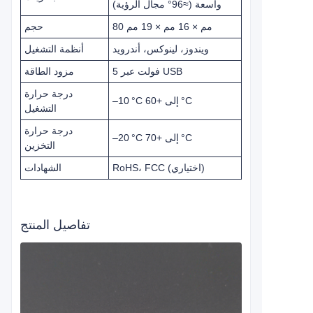
واسعة (≈96° مجال الرؤية)
80 مم × 16 مم × 19 مم
حجم
ويندوز، لينوكس، أندرويد
أنظمة التشغيل
5 فولت عبر USB
مزود الطاقة
درجة حرارة
–10 °C إلى +60 °C
التشغيل
درجة حرارة
–20 °C إلى +70 °C
التخزين
RoHS، FCC (اختياري)
الشهادات
تفاصيل المنتج