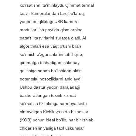
ko'rsatishni ta'minlaydi. Qimmat termal 
tasvir kameralaridan farqli o'laroq, 
yuqori aniqlikdagi USB kamera 
modullari ish paytida qismlarning 
batafsil tasvirlarini suratga oladi, AI 
algoritmlari esa vaqt o'tishi bilan 
ko'rinish o'zgarishlarini tahlil qilib, 
qimmatga tushadigan ishlamay 
qolishiga sabab bo'lishidan oldin 
potentsial nosozliklarni aniqlaydi. 
Ushbu dastur yuqori darajadagi 
bashoratlangan texnik xizmat 
ko'rsatish tizimlariga sarmoya kirita 
olmaydigan Kichik va o'rta bizneslar 
(KOB) uchun ideal bo'lib, har bir ishlab 
chiqarish liniyasiga faol uskunalar 