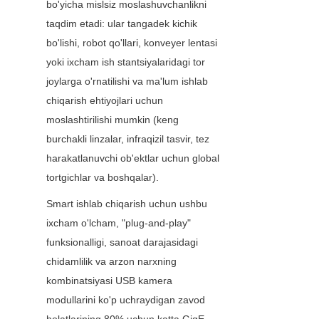
bo'yicha mislsiz moslashuvchanlikni 
taqdim etadi: ular tangadek kichik 
bo'lishi, robot qo'llari, konveyer lentasi 
yoki ixcham ish stantsiyalaridagi tor 
joylarga o'rnatilishi va ma'lum ishlab 
chiqarish ehtiyojlari uchun 
moslashtirilishi mumkin (keng 
burchakli linzalar, infraqizil tasvir, tez 
harakatlanuvchi ob'ektlar uchun global 
tortgichlar va boshqalar).
Smart ishlab chiqarish uchun ushbu 
ixcham o'lcham, "plug-and-play" 
funksionalligi, sanoat darajasidagi 
chidamlilik va arzon narxning 
kombinatsiyasi USB kamera 
modullarini ko'p uchraydigan zavod 