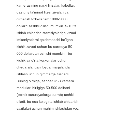
kamerasining narxi linzalar, kabellar, 
dasturiy ta'minot litsenziyalari va 
o'rnatish to'lovlarisiz 1000-5000 
dollarni tashkil qilishi mumkin. 5-10 ta 
ishlab chiqarish stantsiyalariga vizual 
imkoniyatlarni qo'shmoqchi bo'lgan 
kichik zavod uchun bu sarmoya 50 
000 dollardan oshishi mumkin - bu 
kichik va o'rta korxonalar uchun 
chegaralangan foyda marjalarida 
ishlash uchun qimmatga tushadi. 
Buning o'rniga, sanoat USB kamera 
modullari birligiga 50-500 dollarni 
(texnik xususiyatlarga qarab) tashkil 
qiladi, bu esa ko'pgina ishlab chiqarish 
vazifalari uchun muhim ishlashdan voz 