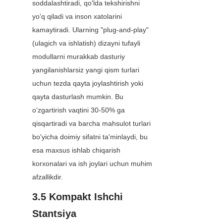
soddalashtiradi, qo'lda tekshirishni 
yo'q qiladi va inson xatolarini 
kamaytiradi. Ularning "plug-and-play" 
(ulagich va ishlatish) dizayni tufayli 
modullarni murakkab dasturiy 
yangilanishlarsiz yangi qism turlari 
uchun tezda qayta joylashtirish yoki 
qayta dasturlash mumkin. Bu 
o'zgartirish vaqtini 30-50% ga 
qisqartiradi va barcha mahsulot turlari 
bo'yicha doimiy sifatni ta'minlaydi, bu 
esa maxsus ishlab chiqarish 
korxonalari va ish joylari uchun muhim 
afzallikdir.
3.5 Kompakt Ishchi 
Stantsiya 