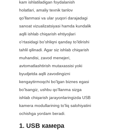
kam ishlatiladigan foydalanish 
holatlari, amaliy texnik tanlov 
qo'llanmasi va ular yuqori darajadagi 
sanoat vizualizatsiyasi hamda kundalik 
aqlli ishlab chiqarish ehtiyojlari 
o'rtasidagi bo'shliqni qanday to'ldirishi 
tahlil qilinadi. Agar siz ishlab chiqarish 
muhandisi, zavod menejeri, 
avtomatlashtirish mutaxassisi yoki 
byudjetda aqlli zavodingizni 
kengaytirmoqchi bo'lgan biznes egasi 
bo'lsangiz, ushbu qo'llanma sizga 
ishlab chiqarish jarayonlaringizda USB 
kamera modullarining to'liq salohiyatini 
ochishga yordam beradi.
1. USB камера 