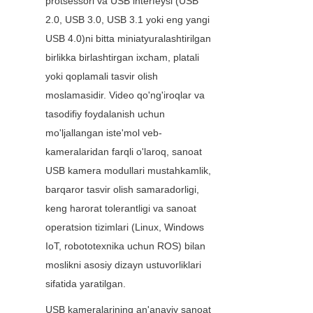
protsessori va USB interfeysi (USB 
2.0, USB 3.0, USB 3.1 yoki eng yangi 
USB 4.0)ni bitta miniatyuralashtirilgan 
birlikka birlashtirgan ixcham, platali 
yoki qoplamali tasvir olish 
moslamasidir. Video qo'ng'iroqlar va 
tasodifiy foydalanish uchun 
mo'ljallangan iste'mol veb-
kameralaridan farqli o'laroq, sanoat 
USB kamera modullari mustahkamlik, 
barqaror tasvir olish samaradorligi, 
keng harorat tolerantligi va sanoat 
operatsion tizimlari (Linux, Windows 
IoT, robototexnika uchun ROS) bilan 
moslikni asosiy dizayn ustuvorliklari 
sifatida yaratilgan.
USB kameralarining an'anaviy sanoat 