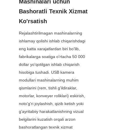
Mashinalari uchun 
Bashoratli Texnik Xizmat 
Ko'rsatish
Rejalashtirilmagan mashinalarning 
ishlamay qolishi ishlab chiqarishdagi 
eng katta xarajatlardan biri bo'lib, 
fabrikalarga soatiga o'rtacha 50 000 
dollar yo'qotilgan ishlab chiqarish 
hisobiga tushadi. USB kamera 
modullari mashinalarning muhim 
qismlarini (rem, tishli g'ildiraklar, 
motorlar, konveyer roliklari) eskirish, 
noto'g'ri joylashish, qizib ketish yoki 
g'ayritabiiy harakatlanishning vizual 
belgilarini kuzatish orqali arzon 
bashoratlangan texnik xizmat 