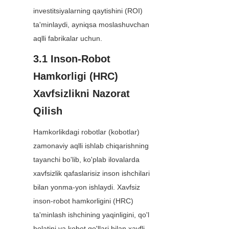
investitsiyalarning qaytishini (ROI) 
ta'minlaydi, ayniqsa moslashuvchan 
aqlli fabrikalar uchun.
3.1 Inson-Robot 
Hamkorligi (HRC) 
Xavfsizlikni Nazorat 
Qilish
Hamkorlikdagi robotlar (kobotlar) 
zamonaviy aqlli ishlab chiqarishning 
tayanchi bo'lib, ko'plab ilovalarda 
xavfsizlik qafaslarisiz inson ishchilari 
bilan yonma-yon ishlaydi. Xavfsiz 
inson-robot hamkorligini (HRC) 
ta'minlash ishchining yaqinligini, qo'l 
holatini va kobot qo'llari bilan xavfli 