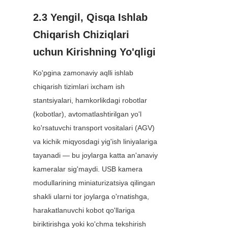
2.3 Yengil, Qisqa Ishlab 
Chiqarish Chiziqlari 
uchun Kirishning Yo'qligi
Ko'pgina zamonaviy aqlli ishlab 
chiqarish tizimlari ixcham ish 
stantsiyalari, hamkorlikdagi robotlar 
(kobotlar), avtomatlashtirilgan yo'l 
ko'rsatuvchi transport vositalari (AGV) 
va kichik miqyosdagi yig'ish liniyalariga 
tayanadi — bu joylarga katta an'anaviy 
kameralar sig'maydi. USB kamera 
modullarining miniaturizatsiya qilingan 
shakli ularni tor joylarga o'rnatishga, 
harakatlanuvchi kobot qo'llariga 
biriktirishga yoki ko'chma tekshirish 