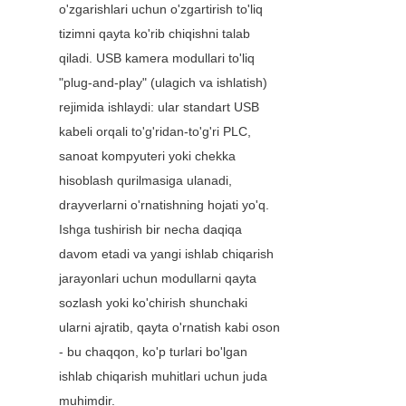
o'zgarishlari uchun o'zgartirish to'liq 
tizimni qayta ko'rib chiqishni talab 
qiladi. USB kamera modullari to'liq 
"plug-and-play" (ulagich va ishlatish) 
rejimida ishlaydi: ular standart USB 
kabeli orqali to'g'ridan-to'g'ri PLC, 
sanoat kompyuteri yoki chekka 
hisoblash qurilmasiga ulanadi, 
drayverlarni o'rnatishning hojati yo'q. 
Ishga tushirish bir necha daqiqa 
davom etadi va yangi ishlab chiqarish 
jarayonlari uchun modullarni qayta 
sozlash yoki ko'chirish shunchaki 
ularni ajratib, qayta o'rnatish kabi oson 
- bu chaqqon, ko'p turlari bo'lgan 
ishlab chiqarish muhitlari uchun juda 
muhimdir.