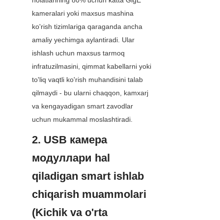
holatlarining 80% uchun katta GigE 
kameralari yoki maxsus mashina 
ko'rish tizimlariga qaraganda ancha 
amaliy yechimga aylantiradi. Ular 
ishlash uchun maxsus tarmoq 
infratuzilmasini, qimmat kabellarni yoki 
to'liq vaqtli ko'rish muhandisini talab 
qilmaydi - bu ularni chaqqon, kamxarj 
va kengayadigan smart zavodlar 
uchun mukammal moslashtiradi.
2. USB камера 
модуллари hal 
qiladigan smart ishlab 
chiqarish muammolari 
(Kichik va o'rta 