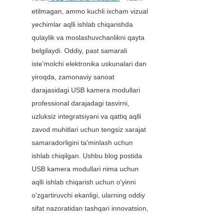
etilmagan, ammo kuchli ixcham vizual 
yechimlar aqlli ishlab chiqarishda 
qulaylik va moslashuvchanlikni qayta 
belgilaydi. Oddiy, past samarali 
iste'molchi elektronika uskunalari dan 
yiroqda, zamonaviy sanoat 
darajasidagi USB kamera modullari 
professional darajadagi tasvirni, 
uzluksiz integratsiyani va qattiq aqlli 
zavod muhitlari uchun tengsiz xarajat 
samaradorligini ta'minlash uchun 
ishlab chiqilgan. Ushbu blog postida 
USB kamera modullari nima uchun 
aqlli ishlab chiqarish uchun o'yinni 
o'zgartiruvchi ekanligi, ularning oddiy 
sifat nazoratidan tashqari innovatsion, 