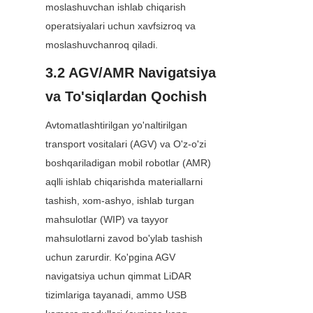
moslashuvchan ishlab chiqarish 
operatsiyalari uchun xavfsizroq va 
moslashuvchanroq qiladi.
3.2 AGV/AMR Navigatsiya 
va To'siqlardan Qochish
Avtomatlashtirilgan yo'naltirilgan 
transport vositalari (AGV) va O'z-o'zi 
boshqariladigan mobil robotlar (AMR) 
aqlli ishlab chiqarishda materiallarni 
tashish, xom-ashyo, ishlab turgan 
mahsulotlar (WIP) va tayyor 
mahsulotlarni zavod bo'ylab tashish 
uchun zarurdir. Ko'pgina AGV 
navigatsiya uchun qimmat LiDAR 
tizimlariga tayanadi, ammo USB 