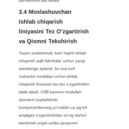
parvarishini olib keladi.
3.4 Moslashuvchan 
Ishlab chiqarish 
liniyasini Tez O'zgartirish 
va Qismni Tekshirish
Yuqori aralashmali, kam hajmli ishlab 
chiqarish aqlli fabrikalar uchun yangi 
standartga aylandi, bu esa turli 
mahsulot modellari uchun ishlab 
chiqarish liniyasini tez-tez o'zgartirishni 
talab qiladi. USB kamera modullari 
qismlarni joylashtirish, 
komponentlarning yo'nalishi va yig'ish 
aniqligini o'zgartirishdan so'ng darhol 
tekshirish orqali ushbu jarayonni 