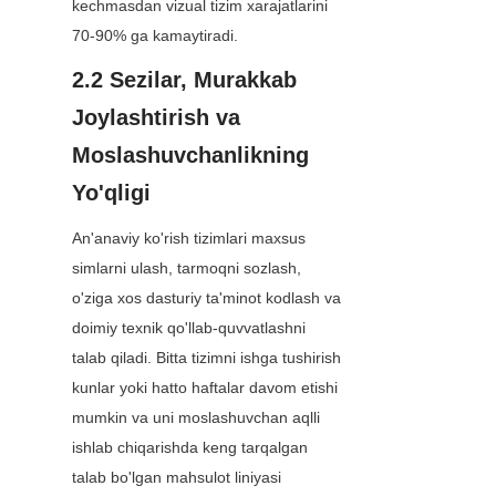
kechmasdan vizual tizim xarajatlarini 
70-90% ga kamaytiradi.
2.2 Sezilar, Murakkab 
Joylashtirish va 
Moslashuvchanlikning 
Yo'qligi
An'anaviy ko'rish tizimlari maxsus 
simlarni ulash, tarmoqni sozlash, 
o'ziga xos dasturiy ta'minot kodlash va 
doimiy texnik qo'llab-quvvatlashni 
talab qiladi. Bitta tizimni ishga tushirish 
kunlar yoki hatto haftalar davom etishi 
mumkin va uni moslashuvchan aqlli 
ishlab chiqarishda keng tarqalgan 
talab bo'lgan mahsulot liniyasi 