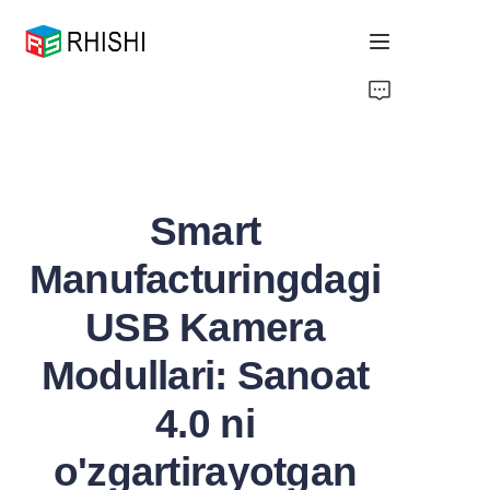
Home
Products
Smart
About Us
Manufacturingdagi
News
USB Kamera
Support
Modullari: Sanoat
4.0 ni
o'zgartirayotgan