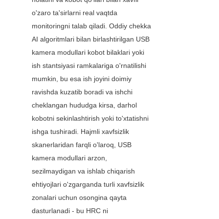
o'zaro ta'sirlarni real vaqtda 
monitoringni talab qiladi. Oddiy chekka 
AI algoritmlari bilan birlashtirilgan USB 
kamera modullari kobot bilaklari yoki 
ish stantsiyasi ramkalariga o'rnatilishi 
mumkin, bu esa ish joyini doimiy 
ravishda kuzatib boradi va ishchi 
cheklangan hududga kirsa, darhol 
kobotni sekinlashtirish yoki to'xtatishni 
ishga tushiradi. Hajmli xavfsizlik 
skanerlaridan farqli o'laroq, USB 
kamera modullari arzon, 
sezilmaydigan va ishlab chiqarish 
ehtiyojlari o'zgarganda turli xavfsizlik 
zonalari uchun osongina qayta 
dasturlanadi - bu HRC ni 