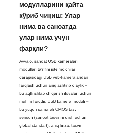
модулларини қайта 
кўриб чиқиш: Улар 
нима ва саноатда 
улар нима учун 
фарқли?
Avvalo, sanoat USB kameralari 
modullari ta'rifini iste'molchilar 
darajasidagi USB veb-kameralaridan 
farqlash uchun aniqlashtirib olaylik – 
bu aqlli ishlab chiqarish ilovalari uchun 
muhim farqdir. USB kamera moduli – 
bu yuqori samarali CMOS tasvir 
sensori (sanoat tasvirini olish uchun 
global standart), aniq linza, tasvir 