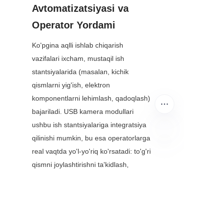
Avtomatizatsiyasi va 
Operator Yordami
Ko'pgina aqlli ishlab chiqarish 
vazifalari ixcham, mustaqil ish 
stantsiyalarida (masalan, kichik 
qismlarni yig'ish, elektron 
komponentlarni lehimlash, qadoqlash) 
bajariladi. USB kamera modullari 
ushbu ish stantsiyalariga integratsiya 
qilinishi mumkin, bu esa operatorlarga 
real vaqtda yo'l-yo'riq ko'rsatadi: to'g'ri 
UZ
qismni joylashtirishni ta'kidlash, 
etishmayotgan komponentlarni 
belgilash yoki to'g'ri yig'ish 
bosqichlarini tekshirish. Bu yangi 
xodimlarni o'qitish vaqtini qisqartiradi, 