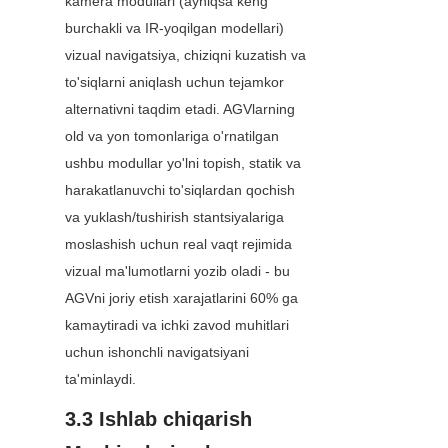
kamera modullari (ayniqsa keng 
burchakli va IR-yoqilgan modellari) 
vizual navigatsiya, chiziqni kuzatish va 
to'siqlarni aniqlash uchun tejamkor 
alternativni taqdim etadi. AGVlarning 
old va yon tomonlariga o'rnatilgan 
ushbu modullar yo'lni topish, statik va 
harakatlanuvchi to'siqlardan qochish 
va yuklash/tushirish stantsiyalariga 
moslashish uchun real vaqt rejimida 
vizual ma'lumotlarni yozib oladi - bu 
AGVni joriy etish xarajatlarini 60% ga 
kamaytiradi va ichki zavod muhitlari 
uchun ishonchli navigatsiyani 
ta'minlaydi.
3.3 Ishlab chiqarish 