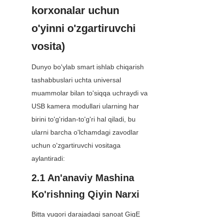
korxonalar uchun 
o'yinni o'zgartiruvchi 
vosita)
Dunyo bo'ylab smart ishlab chiqarish 
tashabbuslari uchta universal 
muammolar bilan to'siqqa uchraydi va 
USB kamera modullari ularning har 
birini to'g'ridan-to'g'ri hal qiladi, bu 
ularni barcha o'lchamdagi zavodlar 
uchun o'zgartiruvchi vositaga 
aylantiradi:
2.1 An'anaviy Mashina 
Ko'rishning Qiyin Narxi
Bitta yuqori darajadagi sanoat GigE 