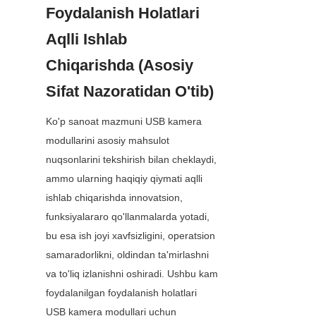
Foydalanish Holatlari 
Aqlli Ishlab 
Chiqarishda (Asosiy 
Sifat Nazoratidan O'tib)
Ko'p sanoat mazmuni USB kamera 
modullarini asosiy mahsulot 
nuqsonlarini tekshirish bilan cheklaydi, 
ammo ularning haqiqiy qiymati aqlli 
ishlab chiqarishda innovatsion, 
funksiyalararo qo'llanmalarda yotadi, 
bu esa ish joyi xavfsizligini, operatsion 
samaradorlikni, oldindan ta'mirlashni 
va to'liq izlanishni oshiradi. Ushbu kam 
foydalanilgan foydalanish holatlari 
USB kamera modullari uchun 