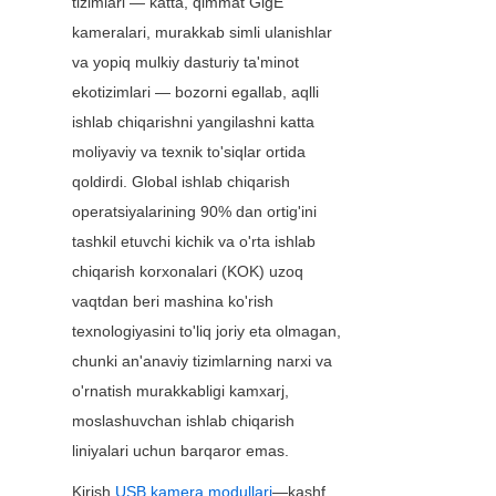
tizimlari — katta, qimmat GigE 
kameralari, murakkab simli ulanishlar 
va yopiq mulkiy dasturiy ta'minot 
ekotizimlari — bozorni egallab, aqlli 
ishlab chiqarishni yangilashni katta 
moliyaviy va texnik to'siqlar ortida 
qoldirdi. Global ishlab chiqarish 
operatsiyalarining 90% dan ortig'ini 
tashkil etuvchi kichik va o'rta ishlab 
chiqarish korxonalari (KOK) uzoq 
vaqtdan beri mashina ko'rish 
texnologiyasini to'liq joriy eta olmagan, 
chunki an'anaviy tizimlarning narxi va 
o'rnatish murakkabligi kamxarj, 
moslashuvchan ishlab chiqarish 
liniyalari uchun barqaror emas.
Kirish
USB kamera modullari
—kashf 