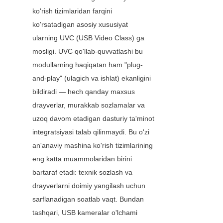
ko'rish tizimlaridan farqini 
ko'rsatadigan asosiy xususiyat 
ularning UVC (USB Video Class) ga 
mosligi. UVC qo'llab-quvvatlashi bu 
modullarning haqiqatan ham "plug-
and-play" (ulagich va ishlat) ekanligini 
bildiradi — hech qanday maxsus 
drayverlar, murakkab sozlamalar va 
uzoq davom etadigan dasturiy ta'minot 
integratsiyasi talab qilinmaydi. Bu o'zi 
an'anaviy mashina ko'rish tizimlarining 
eng katta muammolaridan birini 
bartaraf etadi: texnik sozlash va 
drayverlarni doimiy yangilash uchun 
sarflanadigan soatlab vaqt. Bundan 
tashqari, USB kameralar o'lchami 