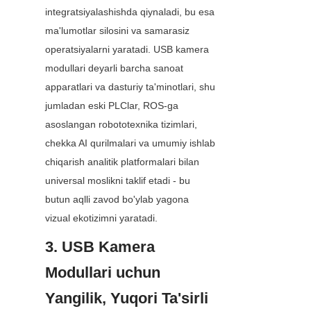
integratsiyalashishda qiynaladi, bu esa 
ma'lumotlar silosini va samarasiz 
operatsiyalarni yaratadi. USB kamera 
modullari deyarli barcha sanoat 
apparatlari va dasturiy ta'minotlari, shu 
jumladan eski PLClar, ROS-ga 
asoslangan robototexnika tizimlari, 
chekka AI qurilmalari va umumiy ishlab 
chiqarish analitik platformalari bilan 
universal moslikni taklif etadi - bu 
butun aqlli zavod bo'ylab yagona 
vizual ekotizimni yaratadi.
3. USB Kamera 
Modullari uchun 
Yangilik, Yuqori Ta'sirli 