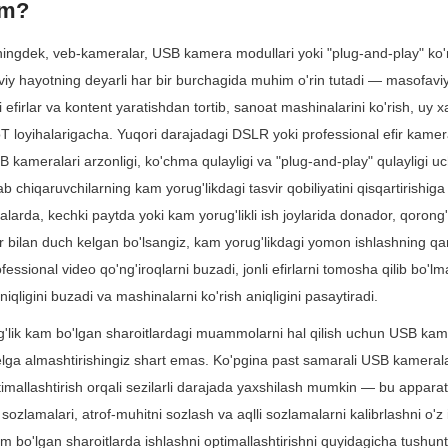
im?
ingdek, veb-kameralar, USB kamera modullari yoki "plug-and-play" ko'r
iy hayotning deyarli har bir burchagida muhim o'rin tutadi — masofavi
i efirlar va kontent yaratishdan tortib, sanoat mashinalarini ko'rish, uy xa
IoT loyihalarigacha. Yuqori darajadagi DSLR yoki professional efir kameral
B kameralari arzonligi, ko'chma qulayligi va "plug-and-play" qulayligi uc
b chiqaruvchilarning kam yorug'likdagi tasvir qobiliyatini qisqartirishiga o
arda, kechki paytda yoki kam yorug'likli ish joylarida donador, qorong'i,
vir bilan duch kelgan bo'lsangiz, kam yorug'likdagi yomon ishlashning qanc
rofessional video qo'ng'iroqlarni buzadi, jonli efirlarni tomosha qilib bo'lm
aniqligini buzadi va mashinalarni ko'rish aniqligini pasaytiradi.
g'lik kam bo'lgan sharoitlardagi muammolarni hal qilish uchun USB kam
lga almashtirishingiz shart emas. Ko'pgina past samarali USB kamerala
mallashtirish orqali sezilarli darajada yaxshilash mumkin — bu apparat 
sozlamalari, atrof-muhitni sozlash va aqlli sozlamalarni kalibrlashni o'z 
m bo'lgan sharoitlarda ishlashni optimallashtirishni quyidagicha tushunt