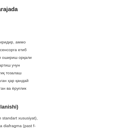
rajada 
иридир, аммо 
сенсорга етиб 
и ошириш орқали 
ртиш учун 
иқ тозалаш 
ан ҳар қандай 
ан ва ёруғлик 
lanishi)
standart xususiyat), 
ta diafragma (past f-