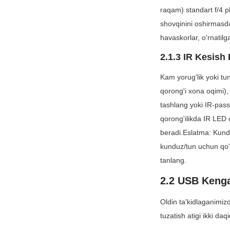
raqam) standart f/4 pl
shovqinini oshirmasda
havaskorlar, o'rnatilg
2.1.3 IR Kesish 
Kam yorug'lik yoki tun
qorong'i xona oqimi), 
tashlang yoki IR-pass l
qorong'ilikda IR LED c
beradi.Eslatma: Kunduz
kunduz/tun uchun qo'sh
tanlang.
2.2 USB Kengay
Oldin ta'kidlaganimiz
tuzatish atigi ikki daq