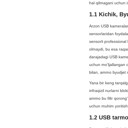
hal qilmagani uchun is
1.1 Kichik, B
Arzon USB kameralar
sensorlaridan foydalan
sensorli professional 
olmaydi, bu esa raqaml
darajadagi USB kamer
uchun mo'ljallangan or
bilan, ammo byudjet m
Yana bir keng tarqalga
infraqizil nurlarni blo
ammo bu filtr qorong'i
uchun muhim yoritish 
1.2 USB tarmoq