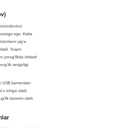
ov)
iconductor) 
uzasiga ega. Katta 
tonlarni yig'a 
ladi. Yuqori 
yorug'likda ishlash 
g'lik sezgirligi 
hi USB kameralari 
'z ichiga oladi, 
lik tasvirini olish 
hlar