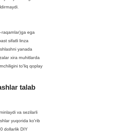
ldirmaydi.
f-raqamlar)ga ega 
t sifatli linza 
ishlashni yanada 
zalar xira muhitlarda 
hiligini to'liq qoplay 
shlar talab 
nlaydi va sezilarli 
hlar yuqorida ko'rib 
 dollarlik DIY 