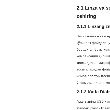
2.1 Linza va s
oshiring
2.1.1 Linzangiz
Нозик линза – кам ё
кўпчилик фойдаланув
борадиган ёруғликни
компенсация қилишг
тинмайдиган микроф
воситаларидан фойд
ҳимоя пластик плёнк
ўтказувчанлигини ке
2.1.2 Katta Dia
Agar sizning USB kam
standart plastik linza