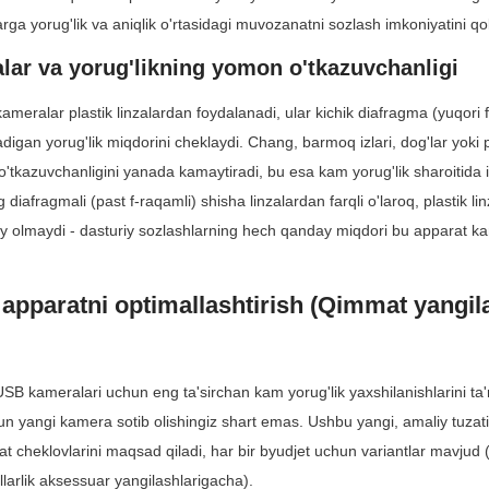
arga yorug'lik va aniqlik o'rtasidagi muvozanatni sozlash imkoniyatini qo
alar va yorug'likning yomon o'tkazuvchanligi
meralar plastik linzalardan foydalanadi, ular kichik diafragma (yuqori 
digan yorug'lik miqdorini cheklaydi. Chang, barmoq izlari, dog'lar yoki pas
 o'tkazuvchanligini yanada kamaytiradi, bu esa kam yorug'lik sharoitida 
diafragmali (past f-raqamli) shisha linzalardan farqli o'laroq, plastik lin
play olmaydi - dasturiy sozlashlarning hech qanday miqdori bu apparat kamc
apparatni optimallashtirish (Qimmat yangila
B kameralari uchun eng ta'sirchan kam yorug'lik yaxshilanishlarini ta'mi
hun yangi kamera sotib olishingiz shart emas. Ushbu yangi, amaliy tuzatis
 cheklovlarini maqsad qiladi, har bir byudjet uchun variantlar mavjud (0
larlik aksessuar yangilashlarigacha).