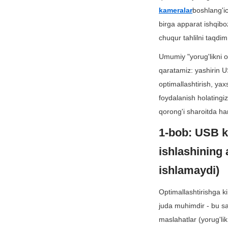
kameralar
boshlang'ic
birga apparat ishqiboz
chuqur tahlilni taqdim
Umumiy "yorug'likni os
qaratamiz: yashirin USB
optimallashtirish, yax
foydalanish holatingi
qorong'i sharoitda ha
1-bob: USB k
ishlashining 
ishlamaydi)
Optimallashtirishga k
juda muhimdir - bu sa
maslahatlar (yorug'li