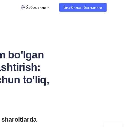
Ўзбек тили
Биз билан боғланинг
m bo'lgan
shtirish:
hun to'liq,
haroitlarda 