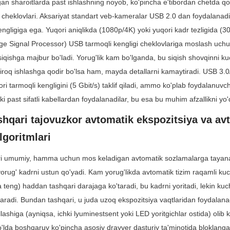
gan sharoitlarda past ishlashning noyob, ko'pincha e'tibordan chetda qold
 cheklovlari. Aksariyat standart veb-kameralar USB 2.0 dan foydalanadi
ngligiga ega. Yuqori aniqlikda (1080p/4K) yoki yuqori kadr tezligida (30/
e Signal Processor) USB tarmoqli kengligi cheklovlariga moslash uchu
siqishga majbur bo'ladi. Yorug'lik kam bo'lganda, bu siqish shovqinni kuc
iroq ishlashga qodir bo'lsa ham, mayda detallarni kamaytiradi. USB 3.0/
ori tarmoqli kengligini (5 Gbit/s) taklif qiladi, ammo ko'plab foydalanuvch
ki past sifatli kabellardan foydalanadilar, bu esa bu muhim afzallikni yo
hqari tajovuzkor avtomatik ekspozitsiya va avt
lgoritmlari
i umumiy, hamma uchun mos keladigan avtomatik sozlamalarga tayanad
 yorug' kadrni ustun qo'yadi. Kam yorug'likda avtomatik tizim raqamli kuch
teng) haddan tashqari darajaga ko'taradi, bu kadrni yoritadi, lekin kuch
hiqaradi. Bundan tashqari, u juda uzoq ekspozitsiya vaqtlaridan foydalana
illashiga (ayniqsa, ichki lyuminestsent yoki LED yoritgichlar ostida) olib 
'lda boshqaruv ko'pincha asosiy drayver dasturiy ta'minotida bloklangan