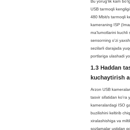
Bu yorug'lik kam bo'l
USB tarmoqli kengligi
480 Mbit/s tarmoqli ke
kameraning ISP (Imag
ma'lumotlarini kuchli 
sensorning o'zi yaxsh
sezilarli darajada yuq
portlariga ulashadi yo
1.3 Haddan tas
kuchaytirish a
Arzon USB kameralar
tasvir sifatidan ko'ra
kameralardagi ISO ga 
buzilishini keltirib c
xiralashishiga va milt
sozlamalar ustidan qo