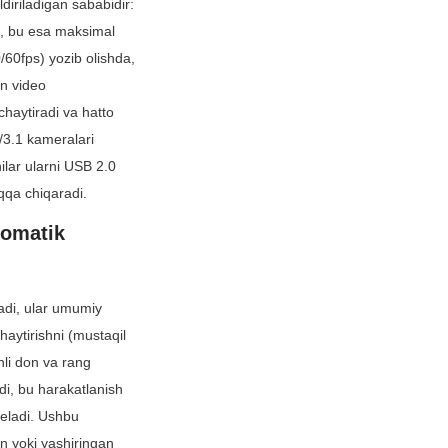
iriladigan sababidir: 
, bu esa maksimal 
60fps) yozib olishda, 
n video 
haytiradi va hatto 
3.1 kameralari 
ilar ularni USB 2.0 
'qqa chiqaradi.
omatik 
i, ular umumiy 
aytirishni (mustaqil 
li don va rang 
di, bu harakatlanish 
keladi. Ushbu 
 yoki yashiringan 