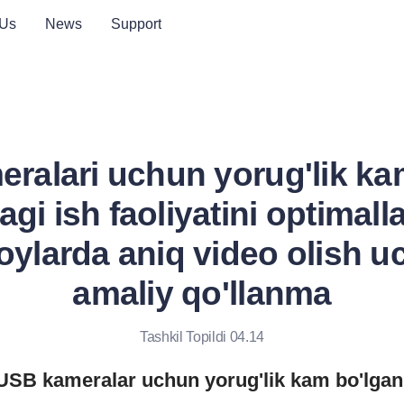
 Us
News
Support
ralari uchun yorug'lik ka
agi ish faoliyatini optimalla
oylarda aniq video olish uc
amaliy qo'llanma
Tashkil Topildi 04.14
SB kameralar uchun yorug'lik kam bo'lgan s