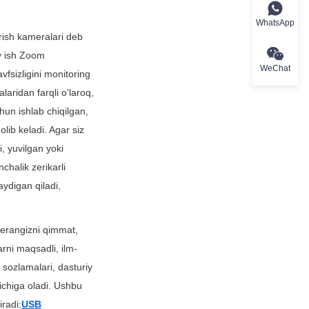
WhatsApp
ish kameralari deb 
y ish Zoom 
WeChat
vfsizligini monitoring 
aridan farqli o'laroq, 
hun ishlab chiqilgan, 
lib keladi. Agar siz 
 yuvilgan yoki 
halik zerikarli 
aydigan qiladi, 
erangizni qimmat, 
rni maqsadli, ilm-
sozlamalari, dasturiy 
ichiga oladi. Ushbu 
iradi:
USB