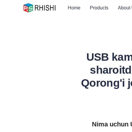
Home
Products
About
USB kame
sharoitd
Qorong'i j
Nima uchun U