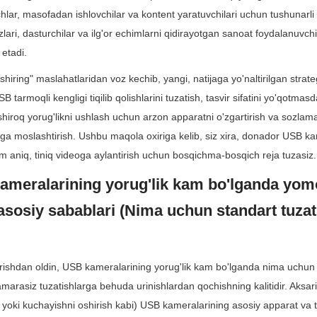
hlar, masofadan ishlovchilar va kontent yaratuvchilari uchun tushunarli 
lari, dasturchilar va ilg'or echimlarni qidirayotgan sanoat foydalanuvch
 etadi.
hiring" maslahatlaridan voz kechib, yangi, natijaga yo'naltirilgan strateg
 tarmoqli kengligi tiqilib qolishlarini tuzatish, tasvir sifatini yo'qotmasd
shiroq yorug'likni ushlash uchun arzon apparatni o'zgartirish va sozlamal
zga moslashtirish. Ushbu maqola oxiriga kelib, siz xira, donador USB kame
m aniq, tiniq videoga aylantirish uchun bosqichma-bosqich reja tuzasiz.
ameralarining yorug'lik kam bo'lganda yom
asosiy sabablari (Nima uchun standart tuzati
irishdan oldin, USB kameralarining yorug'lik kam bo'lganda nima uchun q
marasiz tuzatishlarga behuda urinishlardan qochishning kalitidir. Aksar
k yoki kuchayishni oshirish kabi) USB kameralarining asosiy apparat va te