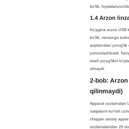
bo'lib, foydalanuvchil
1.4 Arzon linz
Ko'pgina arzon USB ka
bo'lib, sensorga tusha
qoplamalari yorug'lik
yomonlashtiradi. Keng 
etarli yorug'likni to'
olmaydi.
2-bob: Arzon 
qilinmaydi)
Apparat sozlamalari US
natijalarni ko'rish uc
chiqqan asosiy apparat
sozlamalaridan 20 dol