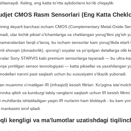
hlamaydi. Keling, eng katta to'rtta aybdorlarni ko'rib chiqaylik:
yudjet CMOS Rasm Sensorlari (Eng Katta Chekl
ining deyarli barchasi ixcham CMOS (Complementary Metal-Oxide-Sem
adi, ular kichik piksel o'lchamlariga va cheklangan yorug'likni yig'ish y
kameralardan farqli o'laroq, bu ixcham sensorlar kam yorug'likda etarli fo
i shovqin (donadorlik), qorong'i soyalar va yo'qolgan detallarga olib ke
alar Sony STARVIS kabi premium sensorlarga tayanadi — bu ultra-kam 
qa yoritilgan sensor texnologiyasi — katta piksellar va yaxshilangan yoru
odellari narxni past saqlash uchun bu xususiyatni o'tkazib yuboradi.
n muammo o'rnatilgan IR (infraqizil) kesish filtrlari. Ko'pgina iste'molc
kirovka qilish va kunduzgi tabiiy ranglarni saqlash uchun IR kesish filtrini o
 muhitlarda ishlatiladigan yaqin-IR nurlarini ham bloklaydi - bu kam yorug'
manbasini isrof qiladi.
li kengligi va ma'lumotlar uzatishdagi tiqilinc