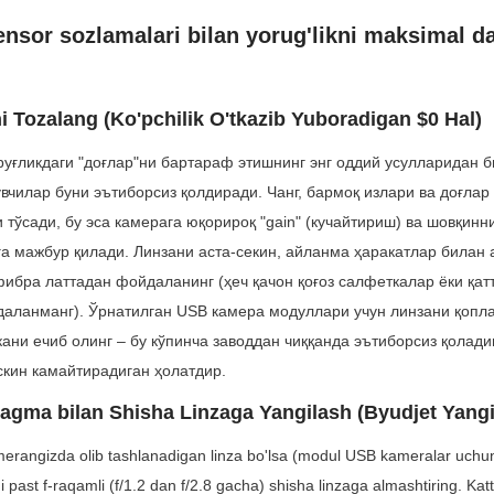
ensor sozlamalari bilan yorug'likni maksimal da
ni Tozalang (Ko'pchilik O'tkazib Yuboradigan $0 Hal)
руғликдаги "доғлар"ни бартараф этишнинг энг оддий усулларидан б
чилар буни эътиборсиз қолдиради. Чанг, бармоқ излари ва доғлар 
 тўсади, бу эса камерага юқорироқ "gain" (кучайтириш) ва шовқинн
а мажбур қилади. Линзани аста-секин, айланма ҳаракатлар билан а
ибра латтадан фойдаланинг (ҳеч қачон қоғоз салфеткалар ёки қатт
аланманг). Ўрнатилган USB камера модуллари учун линзани қоплаг
ани ечиб олинг – бу кўпинча заводдан чиққанда эътиборсиз қоладиг
скин камайтирадиган ҳолатдир.
fragma bilan Shisha Linzaga Yangilash (Byudjet Yangi
erangizda olib tashlanadigan linza bo'lsa (modul USB kameralar uchun 
ni past f-raqamli (f/1.2 dan f/2.8 gacha) shisha linzaga almashtiring. Kat