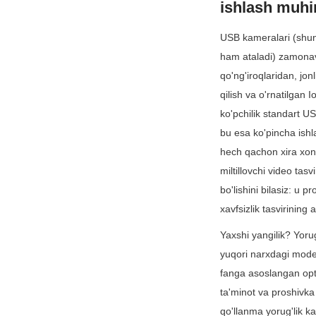
ishlash muh
USB kameralari (shun
ham ataladi) zamonav
qo'ng'iroqlaridan, jonl
qilish va o'rnatilgan 
ko'pchilik standart US
bu esa ko'pincha ishla
hech qachon xira xonal
miltillovchi video tas
bo'lishini bilasiz: u p
xavfsizlik tasvirining 
Yaxshi yangilik? Yoru
yuqori narxdagi mode
fanga asoslangan opti
ta'minot va proshivka 
qo'llanma yorug'lik ka