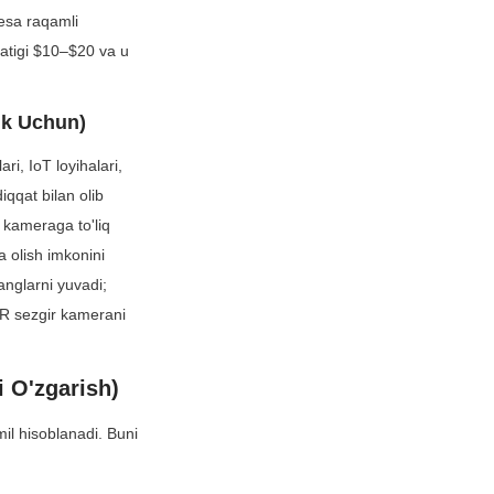
esa raqamli 
atigi $10–$20 va u 
lik Uchun)
i, IoT loyihalari, 
qqat bilan olib 
 kameraga to'liq 
 olish imkonini 
nglarni yuvadi; 
IR sezgir kamerani 
i O'zgarish)
l hisoblanadi. Buni 