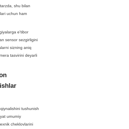
tarzda, shu bilan 
ilari uchun ham 
iyalarga e'tibor 
an sensor sezgirligini 
arni sizning aniq 
ra tasvirini deyarli 
on 
shlar 
iynalishini tushunish 
iyat umumiy 
xnik cheklovlarini 