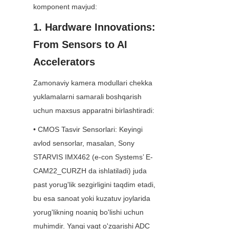
komponent mavjud:
1. Hardware Innovations: 
From Sensors to AI 
Accelerators
Zamonaviy kamera modullari chekka 
yuklamalarni samarali boshqarish 
uchun maxsus apparatni birlashtiradi:
• CMOS Tasvir Sensorlari: Keyingi 
avlod sensorlar, masalan, Sony 
STARVIS IMX462 (e-con Systems’ E-
CAM22_CURZH da ishlatiladi) juda 
past yorug'lik sezgirligini taqdim etadi, 
bu esa sanoat yoki kuzatuv joylarida 
yorug'likning noaniq bo'lishi uchun 
muhimdir. Yangi vaqt o'zgarishi ADC 