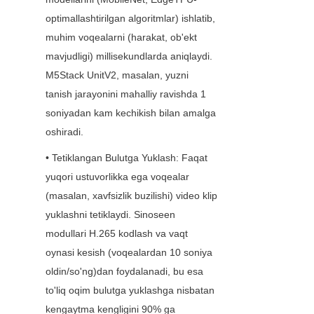
optimallashtirilgan algoritmlar) ishlatib, 
muhim voqealarni (harakat, ob'ekt 
mavjudligi) millisekundlarda aniqlaydi. 
M5Stack UnitV2, masalan, yuzni 
tanish jarayonini mahalliy ravishda 1 
soniyadan kam kechikish bilan amalga 
oshiradi.
• Tetiklangan Bulutga Yuklash: Faqat 
yuqori ustuvorlikka ega voqealar 
(masalan, xavfsizlik buzilishi) video klip 
yuklashni tetiklaydi. Sinoseen 
modullari H.265 kodlash va vaqt 
oynasi kesish (voqealardan 10 soniya 
oldin/so'ng)dan foydalanadi, bu esa 
to'liq oqim bulutga yuklashga nisbatan 
kengaytma kengligini 90% ga 