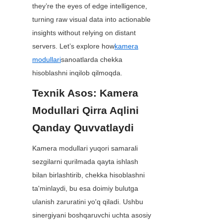
they’re the eyes of edge intelligence, 
turning raw visual data into actionable 
insights without relying on distant 
servers. Let’s explore how
kamera
modullari
sanoatlarda chekka 
hisoblashni inqilob qilmoqda.
Texnik Asos: Kamera 
Modullari Qirra Aqlini 
Qanday Quvvatlaydi
Kamera modullari yuqori samarali 
sezgilarni qurilmada qayta ishlash 
bilan birlashtirib, chekka hisoblashni 
ta'minlaydi, bu esa doimiy bulutga 
ulanish zaruratini yo'q qiladi. Ushbu 
sinergiyani boshqaruvchi uchta asosiy 