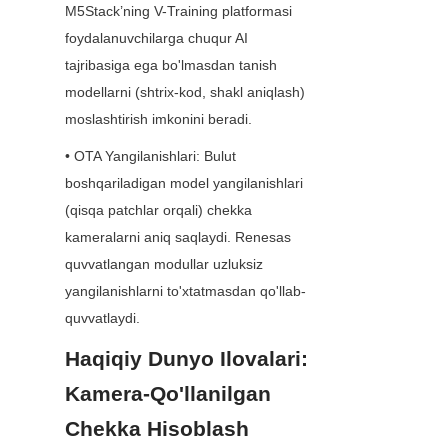
M5Stack’ning V-Training platformasi 
foydalanuvchilarga chuqur AI 
tajribasiga ega bo'lmasdan tanish 
modellarni (shtrix-kod, shakl aniqlash) 
moslashtirish imkonini beradi.
• OTA Yangilanishlari: Bulut 
boshqariladigan model yangilanishlari 
(qisqa patchlar orqali) chekka 
kameralarni aniq saqlaydi. Renesas 
quvvatlangan modullar uzluksiz 
yangilanishlarni to'xtatmasdan qo'llab-
quvvatlaydi.
Haqiqiy Dunyo Ilovalari: 
Kamera-Qo'llanilgan 
Chekka Hisoblash 