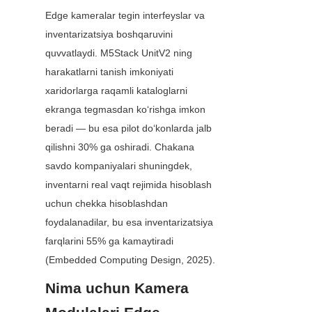
Edge kameralar tegin interfeyslar va 
inventarizatsiya boshqaruvini 
quvvatlaydi. M5Stack UnitV2 ning 
harakatlarni tanish imkoniyati 
xaridorlarga raqamli kataloglarni 
ekranga tegmasdan ko‘rishga imkon 
beradi — bu esa pilot do‘konlarda jalb 
qilishni 30% ga oshiradi. Chakana 
savdo kompaniyalari shuningdek, 
inventarni real vaqt rejimida hisoblash 
uchun chekka hisoblashdan 
foydalanadilar, bu esa inventarizatsiya 
farqlarini 55% ga kamaytiradi 
(Embedded Computing Design, 2025).
Nima uchun Kamera 