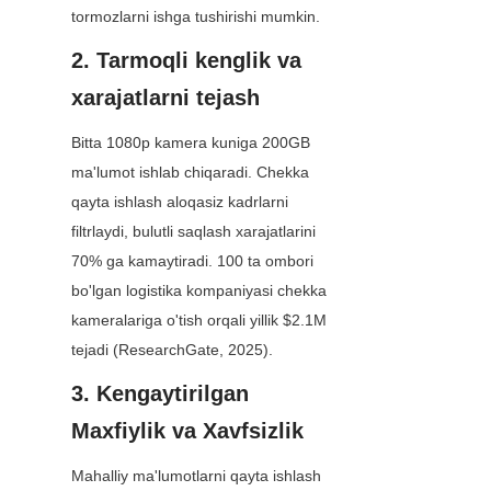
tormozlarni ishga tushirishi mumkin.
2. Tarmoqli kenglik va 
xarajatlarni tejash
Bitta 1080p kamera kuniga 200GB 
ma'lumot ishlab chiqaradi. Chekka 
qayta ishlash aloqasiz kadrlarni 
filtrlaydi, bulutli saqlash xarajatlarini 
70% ga kamaytiradi. 100 ta ombori 
bo'lgan logistika kompaniyasi chekka 
kameralariga o'tish orqali yillik $2.1M 
tejadi (ResearchGate, 2025).
3. Kengaytirilgan 
Maxfiylik va Xavfsizlik
Mahalliy ma'lumotlarni qayta ishlash 