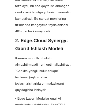
tozalaydi, bu esa qayta ishlanmagan 
ramkalarni bulutga yuborish zaruratini 
kamaytiradi. Bu sanoat monitoring 
tizimlarida kengaytma foydalanishni 
40% gacha kamaytiradi.
2. Edge-Cloud Synergy: 
Gibrid Ishlash Modeli
Kamera modullari bulutni 
almashtirmaydi - uni optimallashtiradi. 
"Chekka-yengil, bulut-chuqur" 
tuzilmasi (aqlli shahar 
joylashtirishlarida ommalashgan) 
quyidagicha ishlaydi:
• Edge Layer: Modullar engil AI 
modellarini (MobileNet, EdgeTPU-