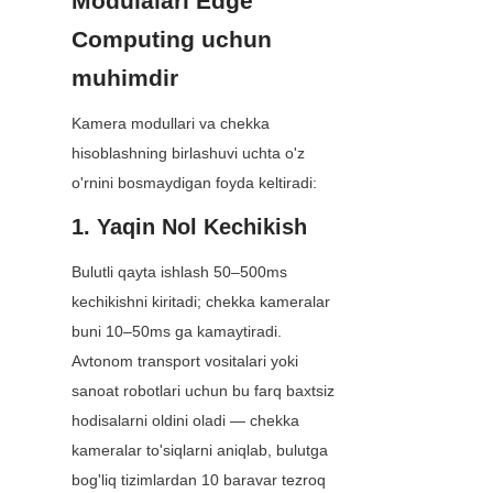
Modulalari Edge 
Computing uchun 
muhimdir
Kamera modullari va chekka 
hisoblashning birlashuvi uchta o'z 
o'rnini bosmaydigan foyda keltiradi:
1. Yaqin Nol Kechikish
Bulutli qayta ishlash 50–500ms 
kechikishni kiritadi; chekka kameralar 
buni 10–50ms ga kamaytiradi. 
Avtonom transport vositalari yoki 
sanoat robotlari uchun bu farq baxtsiz 
hodisalarni oldini oladi — chekka 
kameralar to'siqlarni aniqlab, bulutga 
bog'liq tizimlardan 10 baravar tezroq 