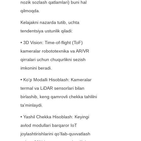
nozik sozlash qatlamlari) buni hal 
qilmoqda.
Kelajakni nazarda tutib, uchta 
tendentsiya ustunlik qiladi:
• 3D Vision: Time-of-flight (ToF) 
kameralar robototexnika va AR/VR 
qirralari uchun chuqurlikni sezish 
imkonini beradi.
• Ko'p Modalli Hisoblash: Kameralar 
termal va LiDAR sensorlari bilan 
birlashib, keng qamrovli chekka tahlilni 
ta'minlaydi.
• Yashil Chekka Hisoblash: Keyingi 
avlod modullari barqaror IoT 
joylashtirishlarini qo'llab-quvvatlash 