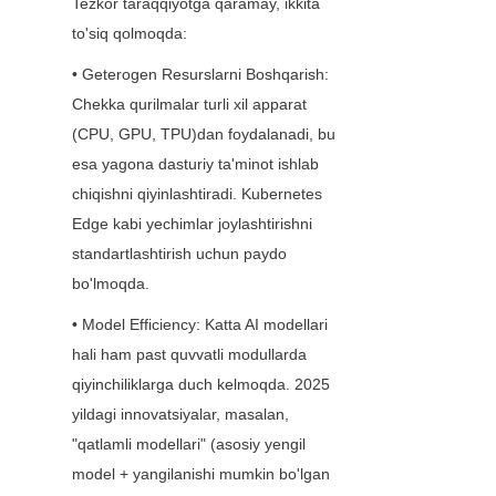
Tezkor taraqqiyotga qaramay, ikkita 
to'siq qolmoqda:
• Geterogen Resurslarni Boshqarish: 
Chekka qurilmalar turli xil apparat 
(CPU, GPU, TPU)dan foydalanadi, bu 
esa yagona dasturiy ta'minot ishlab 
chiqishni qiyinlashtiradi. Kubernetes 
Edge kabi yechimlar joylashtirishni 
standartlashtirish uchun paydo 
bo'lmoqda.
• Model Efficiency: Katta AI modellari 
hali ham past quvvatli modullarda 
qiyinchiliklarga duch kelmoqda. 2025 
yildagi innovatsiyalar, masalan, 
"qatlamli modellari" (asosiy yengil 
model + yangilanishi mumkin bo'lgan 