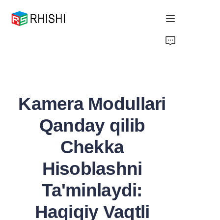
Home
Products
Kamera Modullari
About Us
Qanday qilib
News
Chekka
Support
Hisoblashni
Ta'minlaydi:
Haqiqiy Vaqtli