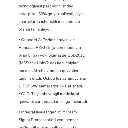
texnologiyasi past yoritilishdagi 
chiziqlilikni 63% ga yaxshilaydi, qiyin 
sharoitlarda ishonchli ma'lumotlarni 
olishni ta'minlaydi.
• Onboard AI Tezlashtiruvchilar: 
Renesas RZ/G3E (e-con modullari 
bilan birga) yoki Sigmastar SSD202D 
(M5Stack UnitV2 da) kabi chiplar 
maxsus AI ishlov berish quvvatini 
taqdim etadi. Ushbu tezlashtiruvchilar 
1 TOPS/W samaradorlikka erishadi, 
YOLO-Tiny kabi yengil modellarni 
quvvatni sarflamasdan ishga tushiradi.
• Integratsiyalashgan ISP: Rasm 
Signal Protsessorlari xom sensor 
ma'lumotlarini mahalliy ravishda 