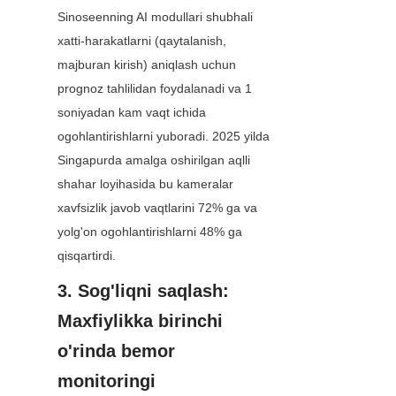
Sinoseenning AI modullari shubhali 
xatti-harakatlarni (qaytalanish, 
majburan kirish) aniqlash uchun 
prognoz tahlilidan foydalanadi va 1 
soniyadan kam vaqt ichida 
ogohlantirishlarni yuboradi. 2025 yilda 
Singapurda amalga oshirilgan aqlli 
shahar loyihasida bu kameralar 
xavfsizlik javob vaqtlarini 72% ga va 
yolg'on ogohlantirishlarni 48% ga 
qisqartirdi.
3. Sog'liqni saqlash: 
Maxfiylikka birinchi 
o'rinda bemor 
monitoringi