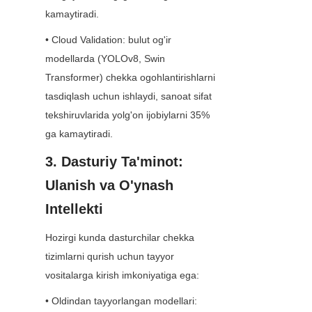
kamaytiradi.
• Cloud Validation: bulut og'ir 
modellarda (YOLOv8, Swin 
Transformer) chekka ogohlantirishlarni 
tasdiqlash uchun ishlaydi, sanoat sifat 
tekshiruvlarida yolg'on ijobiylarni 35% 
ga kamaytiradi.
3. Dasturiy Ta'minot: 
Ulanish va O'ynash 
Intellekti
Hozirgi kunda dasturchilar chekka 
tizimlarni qurish uchun tayyor 
vositalarga kirish imkoniyatiga ega:
• Oldindan tayyorlangan modellari: 