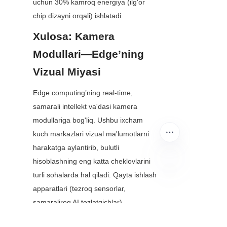
uchun 30% kamroq energiya (ilg'or 
chip dizayni orqali) ishlatadi.
Xulosa: Kamera 
Modullari—Edge’ning 
Vizual Miyasі
Edge computing’ning real-time, 
samarali intellekt va'dasi kamera 
modullariga bog'liq. Ushbu ixcham 
kuch markazlari vizual ma'lumotlarni 
harakatga aylantirib, bulutli 
hisoblashning eng katta cheklovlarini 
turli sohalarda hal qiladi. Qayta ishlash 
UZ
apparatlari (tezroq sensorlar, 
samaraliroq AI tezlatgichlar) 
rivojlanishi va dasturiy ta'minot 