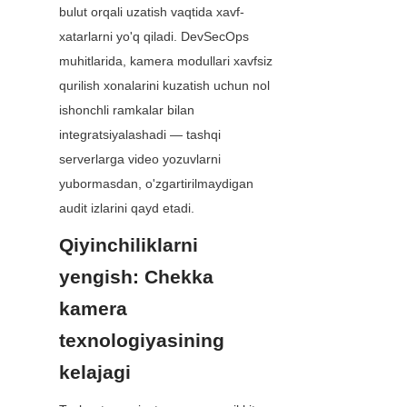
bulut orqali uzatish vaqtida xavf-
xatarlarni yo'q qiladi. DevSecOps 
muhitlarida, kamera modullari xavfsiz 
qurilish xonalarini kuzatish uchun nol 
ishonchli ramkalar bilan 
integratsiyalashadi — tashqi 
serverlarga video yozuvlarni 
yubormasdan, o'zgartirilmaydigan 
audit izlarini qayd etadi.
Qiyinchiliklarni 
yengish: Chekka 
kamera 
texnologiyasining 
kelajagi