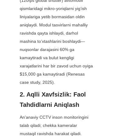
(120fps global shutter) avtomobil 
qismlaridagi mikro-yoriqlarni yig‘ish 
liniyalariga yetib bormasidan oldin 
aniqlaydi. Modul tasvirlarni mahalliy 
ravishda qayta ishlaydi, darhol 
mashina to‘xtashlarini boshlaydi—
nuqsonlar darajasini 60% ga 
kamaytiradi va bulut kengligi 
xarajatlarini har bir zavod uchun oyiga 
$15,000 ga kamaytiradi (Renesas 
case study, 2025).
2. Aqlli Xavfsizlik: Faol 
Tahdidlarni Aniqlash
An'anaviy CCTV inson monitoringini 
talab qiladi; chekka kameralar 
mustaqil ravishda harakat qiladi. 