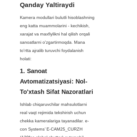
Qanday Yaltiraydi
Kamera modullari bulutli hisoblashning 
eng katta muammolarini - kechikish, 
xarajat va maxfiylikni hal qilish orqali 
sanoatlarni o'zgartirmoqda. Mana 
to'rtta ajralib turuvchi foydalanish 
holati:
1. Sanoat 
Avtomatizatsiyasi: Nol-
To'xtash Sifat Nazoratlari
Ishlab chiqaruvchilar mahsulotlarni 
real vaqt rejimida tekshirish uchun 
chekka kameralariga tayanadilar. e-
con Systems’ E-CAM25_CURZH 