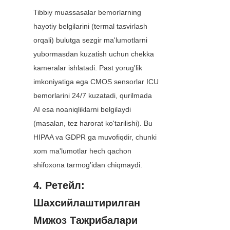
Tibbiy muassasalar bemorlarning 
hayotiy belgilarini (termal tasvirlash 
orqali) bulutga sezgir ma'lumotlarni 
yubormasdan kuzatish uchun chekka 
kameralar ishlatadi. Past yorug'lik 
imkoniyatiga ega CMOS sensorlar ICU 
bemorlarini 24/7 kuzatadi, qurilmada 
AI esa noaniqliklarni belgilaydi 
(masalan, tez harorat ko'tarilishi). Bu 
HIPAA va GDPR ga muvofiqdir, chunki 
xom ma'lumotlar hech qachon 
shifoxona tarmog'idan chiqmaydi.
4. Ретейл: 
Шахсийлаштирилган 
Мижоз Тажрибалари