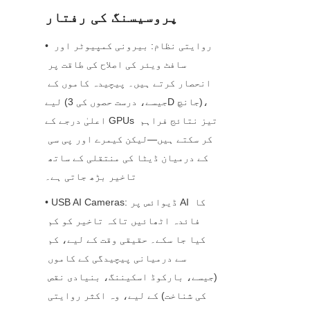
پروسیسنگ کی رفتار
• روایتی نظام: بیرونی کمپیوٹر اور 
سافٹ ویئر کی اصلاح کی طاقت پر 
انحصار کرتے ہیں۔ پیچیدہ کاموں کے 
لیے (جیسے، درست حصوں کی 3D جانچ)، 
اعلیٰ درجے کے GPUs تیز نتائج فراہم 
کر سکتے ہیں—لیکن کیمرے اور پی سی 
کے درمیان ڈیٹا کی منتقلی کے ساتھ 
تاخیر بڑھ جاتی ہے۔
• USB AI Cameras: ڈیوائس پر AI کا 
فائدہ اٹھائیں تاکہ تاخیر کو کم 
کیا جا سکے۔ حقیقی وقت کے لیے، کم 
سے درمیانی پیچیدگی کے کاموں 
(جیسے، بارکوڈ اسکیننگ، بنیادی نقص 
کی شناخت) کے لیے، وہ اکثر روایتی 