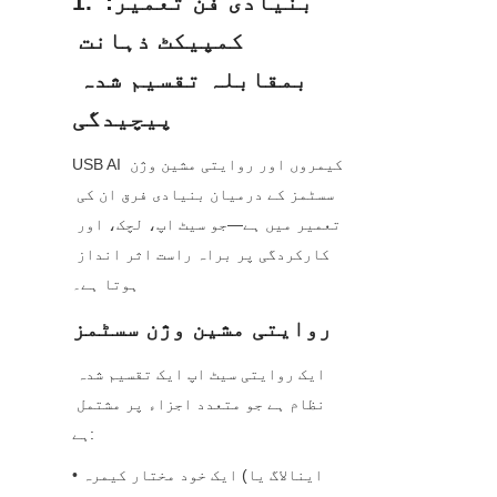
1. بنیادی فن تعمیر: 
کمپیکٹ ذہانت 
بمقابلہ تقسیم شدہ 
پیچیدگی
USB AI کیمروں اور روایتی مشین وژن 
سسٹمز کے درمیان بنیادی فرق ان کی 
تعمیر میں ہے—جو سیٹ اپ، لچک، اور 
کارکردگی پر براہ راست اثر انداز 
ہوتا ہے۔
روایتی مشین وژن سسٹمز
ایک روایتی سیٹ اپ ایک تقسیم شدہ 
نظام ہے جو متعدد اجزاء پر مشتمل 
ہے:
• ایک خود مختار کیمرہ (اینالاگ یا 