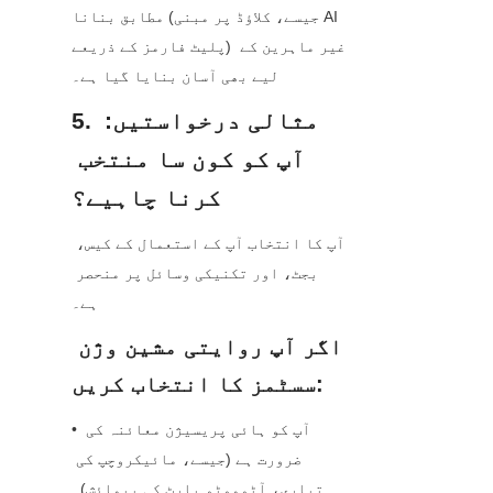
مطابق بنانا (جیسے، کلاؤڈ پر مبنی AI 
پلیٹ فارمز کے ذریعے) غیر ماہرین کے 
لیے بھی آسان بنایا گیا ہے۔
5. مثالی درخواستیں: 
آپ کو کون سا منتخب 
کرنا چاہیے؟
آپ کا انتخاب آپ کے استعمال کے کیس، 
بجٹ، اور تکنیکی وسائل پر منحصر 
ہے۔
اگر آپ روایتی مشین وژن 
سسٹمز کا انتخاب کریں:
• آپ کو ہائی پریسیژن معائنہ کی 
ضرورت ہے (جیسے، مائیکروچپ کی 
تیاری، آٹوموٹو پارٹ کی پیمائش)۔