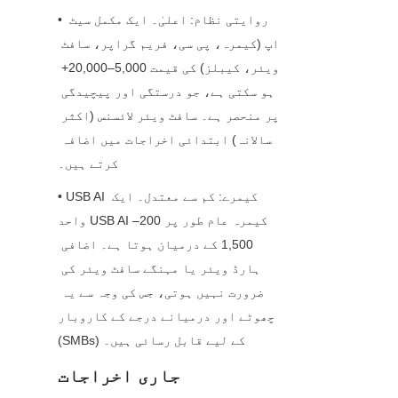
• روایتی نظام: اعلیٰ۔ ایک مکمل سیٹ 
اپ (کیمرہ، پی سی، فریم گراپر، سافٹ 
ویئر، کیبلز) کی قیمت 5,000–20,000+ 
ہو سکتی ہے، جو درستگی اور پیچیدگی 
پر منحصر ہے۔ سافٹ ویئر لائسنس (اکثر 
سالانہ) ابتدائی اخراجات میں اضافہ 
کرتے ہیں۔
• USB AI کیمرے: کم سے معتدل۔ ایک 
واحد USB AI کیمرہ عام طور پر 200–
1,500 کے درمیان ہوتا ہے۔ اضافی 
ہارڈ ویئر یا مہنگے سافٹ ویئر کی 
ضرورت نہیں ہوتی، جس کی وجہ سے یہ 
چھوٹے اور درمیانے درجے کے کاروبار 
(SMBs) کے لیے قابل رسائی ہیں۔
جاری اخراجات