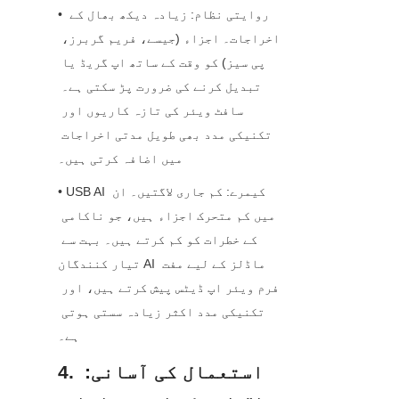
• روایتی نظام: زیادہ دیکھ بھال کے 
اخراجات۔ اجزاء (جیسے، فریم گربرز، 
پی سیز) کو وقت کے ساتھ اپ گریڈ یا 
تبدیل کرنے کی ضرورت پڑ سکتی ہے۔ 
سافٹ ویئر کی تازہ کاریوں اور 
تکنیکی مدد بھی طویل مدتی اخراجات 
میں اضافہ کرتی ہیں۔
• USB AI کیمرے: کم جاری لاگتیں۔ ان 
میں کم متحرک اجزاء ہیں، جو ناکامی 
کے خطرات کو کم کرتے ہیں۔ بہت سے 
تیار کنندگان AI ماڈلز کے لیے مفت 
فرم ویئر اپ ڈیٹس پیش کرتے ہیں، اور 
تکنیکی مدد اکثر زیادہ سستی ہوتی 
ہے۔
4. استعمال کی آسانی: 