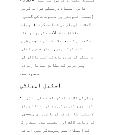
• USB AI کیمرے: معیاری کاموں کے لیے 
قابل اعتماد درستگی فراہم کریں 
(جیسے، کنویئر پر مصنوعات کی گنتی، 
گمشدہ لیبلز کی شناخت کرنا)۔ پہلے 
سے تربیت یافتہ AI ماڈلز عام 
استعمال کے معاملات کے لیے اچھی طرح 
کام کرتے ہیں، لیکن خاص، اعلی 
درستگی کی ضروریات کے لیے ماڈلز کو 
اپنی مرضی کے مطابق بنانا زیادہ 
محدود ہے۔
اسکیل ایبلٹی
• روایتی نظام: اسکیلنگ کے لیے مزید 
کیمروں، کمپیوٹروں، اور سافٹ ویئر 
لائسنسز کا اضافہ کرنا ضروری ہے—جو 
کہ زیادہ لاگت اور تقسیم شدہ نیٹ ورک 
کے انتظام میں پیچیدگی میں اضافہ 