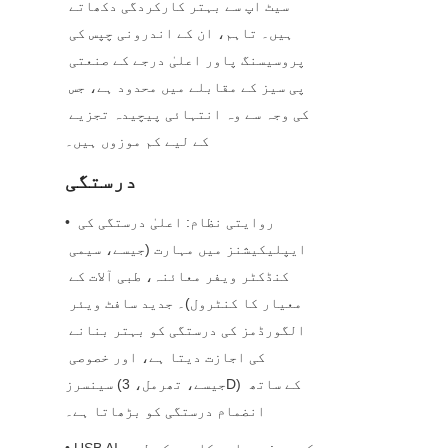
سیٹ اپ سے بہتر کارکردگی دکھاتے 
ہیں۔ تاہم، ان کے اندرونی چپس کی 
پروسیسنگ پاور اعلیٰ درجے کے صنعتی 
پی سیز کے مقابلے میں محدود ہے، جس 
کی وجہ سے وہ انتہائی پیچیدہ تجزیے 
کے لیے کم موزوں ہیں۔
درستگی
• روایتی نظام: اعلیٰ درستگی کی 
ایپلیکیشنز میں مہارت (جیسے، سیمی 
کنڈکٹر ویفر معائنہ، طبی آلات کے 
معیار کا کنٹرول)۔ جدید سافٹ ویئر 
الگورڈمز کی درستگی کو بہتر بنانے 
کی اجازت دیتا ہے، اور خصوصی 
سینسرز (جیسے، تھرمل، 3D) کے ساتھ 
انضمام درستگی کو بڑھاتا ہے۔