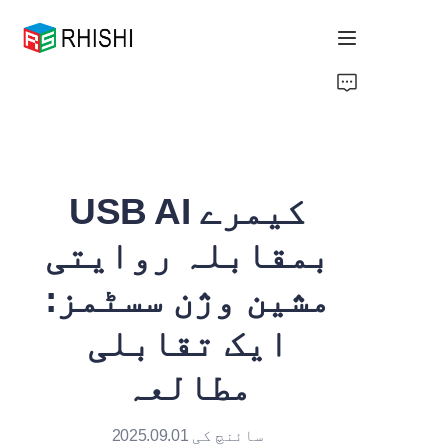
Home
Products
USB AI کیمرے
About Us
بمقابلہ روایتی
News
مشین وژن سسٹمز:
Support
ایک تقابلی
مطالعہ
سائنچ کی 2025.09.01