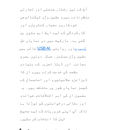
آج کے تیز رفتار صنعتی اور تجارتی 
منظرنامے میں، مشین وژن ٹیکنالوجی 
خودکاری، معیار کنٹرول، اور 
کارکردگی کے لیے ایک اہم ستون بن 
گئی ہے۔ مارکیٹ میں دو نمایاں حل 
USB AI کیمرے
اور روایتی 
غالب ہیں:
مشین وژن سسٹمز۔ جبکہ دونوں بصری 
معائنہ اور ڈیٹا تجزیہ کے بنیادی 
مقصد کی خدمت کرتے ہیں، ان کا 
ڈیزائن، صلاحیتیں، اور استعمال کے 
کیسز نمایاں طور پر مختلف ہیں۔ یہ 
مضمون ان کی اہم اختلافات، فوائد، 
اور مثالی درخواستوں کو توڑتا ہے 
تاکہ آپ اپنی ضروریات کے لیے صحیح 
ٹول کا انتخاب کر سکیں۔