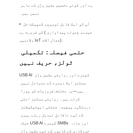
ہے اور کوئی مخصوص مشین وژن کے ماہر 
نہیں ہیں۔
• آپ کو ایک قابل توسیع، کمپیکٹ حل 
کی ضرورت ہے (جیسے، چھوٹے پیداواری 
لائنیں، IoT فعال آلات)۔
حتمی فیصلہ: تکمیلی 
ٹولز، حریف نہیں
USB AI کیمرے اور روایتی مشین وژن 
سسٹمز ایک دوسرے کے متبادل نہیں 
ہیں—یہ مختلف ضروریات کو پورا 
کرتے ہیں۔ روایتی سسٹمز اعلیٰ 
درستگی، پیچیدہ صنعتی ایپلیکیشنز 
کے لیے ناقابلِ تبدیل رہتے ہیں، 
جبکہ USB AI کیمرے SMBs اور سادہ 
خودکاری کے کاموں کے لیے مشین وژن 