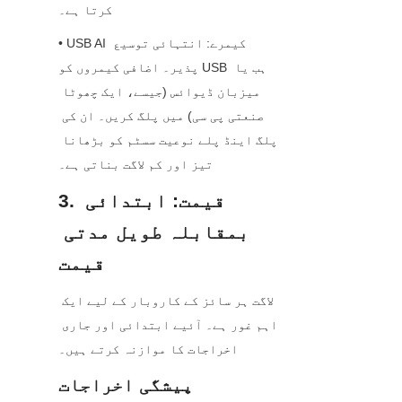
کرتا ہے۔
• USB AI کیمرے: انتہائی توسیع 
پذیر۔ اضافی کیمروں کو USB ہب یا 
میزبان ڈیوائس (جیسے، ایک چھوٹا 
صنعتی پی سی) میں پلگ کریں۔ ان کی 
پلگ اینڈ پلے نوعیت سسٹم کو بڑھانا 
تیز اور کم لاگت بناتی ہے۔
3. قیمت: ابتدائی 
بمقابلہ طویل مدتی 
قیمت
لاگت ہر سائز کے کاروبار کے لیے ایک 
اہم غور ہے۔ آئیے ابتدائی اور جاری 
اخراجات کا موازنہ کرتے ہیں۔
پیشگی اخراجات