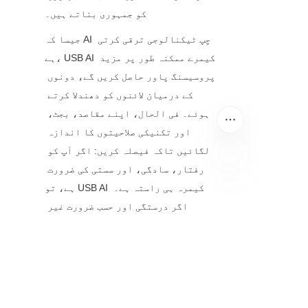
کو جمہوری بناتے ہیں۔
جیسا کہ AI چپ ٹیکنالوجی ترقی کرتی 
ہے، USB AI کیمرے ممکنہ طور پر مزید 
پروسیسنگ پاور حاصل کریں گے، دونوں 
کے درمیان لائنوں کو دھندلا کرتے 
ہوئے۔ فی الحال، اپنے مقاصد، بجٹ، 
اور تکنیکی صلاحیتوں کا اندازہ 
لگائیں تاکہ فیصلہ کریں: اگر آپ کو 
رفتار، سادگی، اور سستی کی ضرورت 
ہے، تو USB AI کیمرہ ہی راستہ ہے۔ 
UR
اگر درستگی اور حسب ضرورت غیر 
مذاکراتی ہیں، تو روایتی نظام میں 
سرمایہ کاری کرنا فائدہ مند ہے۔
کیا آپ کو اس بارے میں سوالات ہیں کہ 
کون سا حل آپ کے کاروبار کے لیے 
موزوں ہے؟ نیچے ایک تبصرہ چھوڑیں، 