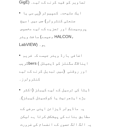
GigE) تصاویر کو قید کرنے کے لیے۔
• ایک علیحدہ کمپیوٹر (پی سی یا 
صنعتی کنٹرولر) جس میں امیج 
پروسیسنگ اور تجزیے کے لیے مخصوص 
سافٹ ویئر (جیسے، HALCON، 
LabVIEW) ہو۔
• اضافی ہارڈ ویئر جیسے کہ فریم 
گریبbers (اینالاگ سگنلز کو ڈیجیٹل 
میں تبدیل کرنے کے لیے) اور روشنی 
کنٹرولرز۔
• ڈیٹا کی ترسیل کے لیے کیبلز (اکثر 
بڑے ایتھرنیٹ یا کوکسیئل کیبلز)۔
یہ ماڈیولر ڈیزائن اپنی مرضی کے 
مطابق بنانے کی پیشکش کرتا ہے لیکن 
یہ الگ الگ حصوں کے انضمام کی ضرورت 