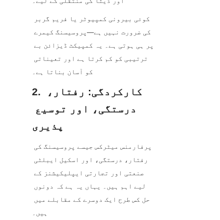
اور ڈیٹا کی منتقلی کے لیے۔
کوئی بیرونی کمپیوٹر یا فریم گربر 
کی ضرورت نہیں ہے—پروسیسنگ کیمرے 
پر ہی ہوتی ہے۔ یہ کمپیکٹ ڈیزائن بے 
ترتیبی کو کم کرتا ہے اور تعیناتی 
کو آسان بناتا ہے۔
2. کارکردگی: رفتار، 
درستگی، اور توسیع 
پذیری
پرفارمنس میٹرکس جیسے پروسیسنگ کی 
رفتار، درستگی، اور اسکیل ایبلٹی 
صنعتی اور تجارتی ایپلیکیشنز کے 
لیے اہم ہیں۔ یہاں یہ ہے کہ دونوں 
حل کس طرح ایک دوسرے کے مقابلے میں 
ہیں۔