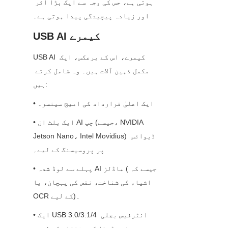
ہوتی ہے، جس کی وجہ سے ایک بڑا اثر 
اور زیادہ پیچیدگی پیدا ہوتی ہے۔
USB AI کیمرے
USB AI کیمرے، اس کے برعکس، ایک 
مکمل ذہین آلات ہیں۔ وہ شامل کرتے 
ہیں:
• ایک اعلیٰ قرارداد کی امیج سینسر۔
• ایک بلٹ ان AI چپ (جیسے، NVIDIA 
Jetson Nano، Intel Movidius) ڈیوائس 
پر پروسیسنگ کے لیے۔
• پہلے سے لوڈ شدہ AI ماڈلز (جیسے کہ 
اشیاء کی شناخت، نقص کی پہچان، یا 
OCR کے لیے)۔
• ایک USB 3.0/3.1/4 انٹرفیس بجلی 