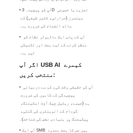
• آپ کو پیچیدہ 3D تجزیے یا خصوصی 
سینسرز (حرارتی، کثیر طیفی) کے 
ساتھ انضمام کی ضرورت ہے۔
• آپ کے پاس ایک ماڈیولر نظام کو 
منظم کرنے کے لیے بجٹ اور تکنیکی 
ٹیم ہے۔
اگر آپ USB AI کیمرے 
منتخب کریں:
• آپ کو حقیقی وقت کی، کم سے درمیانی 
پیچیدگی کے کاموں کی ضرورت 
ہے (جیسے، ریٹیل چیک آؤٹ اسکیننگ، 
گودام کے انوینٹری کی گنتی، 
پیکیجنگ پر بنیادی نقص کی شناخت)۔
• آپ ایک SMB ہیں جس کا بجٹ محدود 