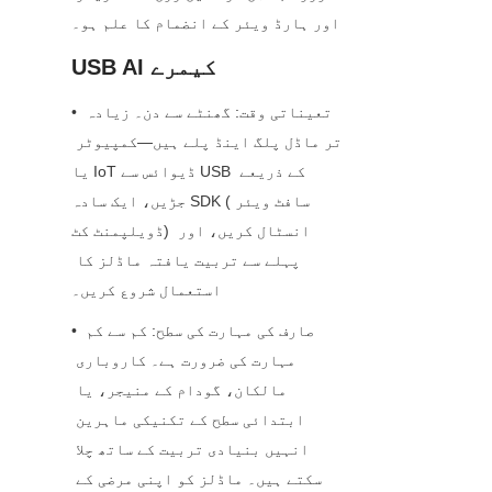
اور ہارڈ ویئر کے انضمام کا علم ہو۔
USB AI کیمرے
• تعیناتی وقت: گھنٹے سے دن۔ زیادہ 
تر ماڈل پلگ اینڈ پلے ہیں—کمپیوٹر 
یا IoT ڈیوائس سے USB کے ذریعے 
جڑیں، ایک سادہ SDK (سافٹ ویئر 
ڈویلپمنٹ کٹ) انسٹال کریں، اور 
پہلے سے تربیت یافتہ ماڈلز کا 
استعمال شروع کریں۔
• صارف کی مہارت کی سطح: کم سے کم 
مہارت کی ضرورت ہے۔ کاروباری 
مالکان، گودام کے منیجر، یا 
ابتدائی سطح کے تکنیکی ماہرین 
انہیں بنیادی تربیت کے ساتھ چلا 
سکتے ہیں۔ ماڈلز کو اپنی مرضی کے 