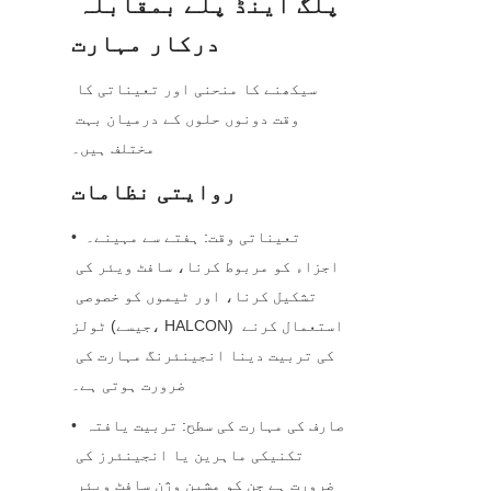
پلگ اینڈ پلے بمقابلہ 
درکار مہارت
سیکھنے کا منحنی اور تعیناتی کا 
وقت دونوں حلوں کے درمیان بہت 
مختلف ہیں۔
روایتی نظامات
• تعیناتی وقت: ہفتے سے مہینے۔ 
اجزاء کو مربوط کرنا، سافٹ ویئر کی 
تشکیل کرنا، اور ٹیموں کو خصوصی 
ٹولز (جیسے، HALCON) استعمال کرنے 
کی تربیت دینا انجینئرنگ مہارت کی 
ضرورت ہوتی ہے۔
• صارف کی مہارت کی سطح: تربیت یافتہ 
تکنیکی ماہرین یا انجینئرز کی 
ضرورت ہے جن کو مشین وژن سافٹ ویئر 